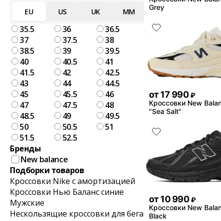
Grey
EU
US
UK
MM
35.5
36
36.5
37
37.5
38
38.5
39
39.5
40
40.5
41
41.5
42
42.5
43
44
44.5
45
45.5
46
от
17 990
₽
Кроссовки New Bala
47
47.5
48
"Sea Salt"
48.5
49
49.5
50
50.5
51
51.5
52.5
Бренды
New balance
Подборки товаров
Кроссовки Nike с амортизацией
Кроссовки Нью Баланс синие
от
10 990
₽
Мужские
Кроссовки New Bala
Нескользящие кроссовки для бега
Black