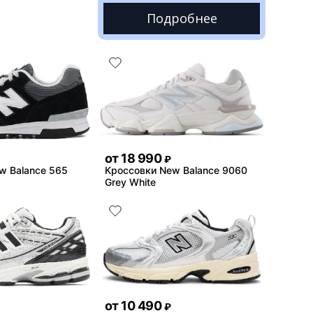
Подробнее
от
18 990
₽
w Balance 565
Кроссовки New Balance 9060
Grey White
от
10 490
₽