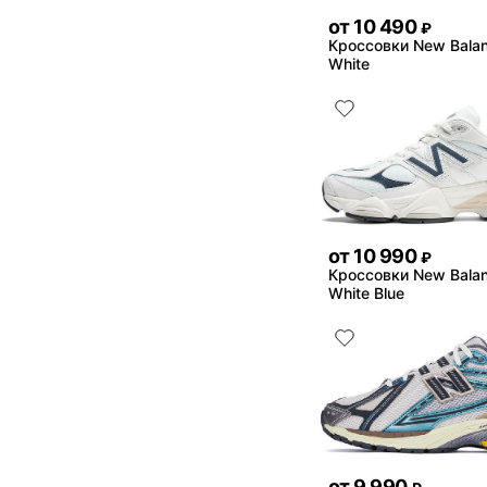
от
10 490
₽
Кроссовки New Bala
White
от
10 990
₽
Кроссовки New Bala
White Blue
от
9 990