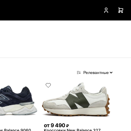
от
9 490
₽
w Balance 9060
Кроссовки New Balance 327