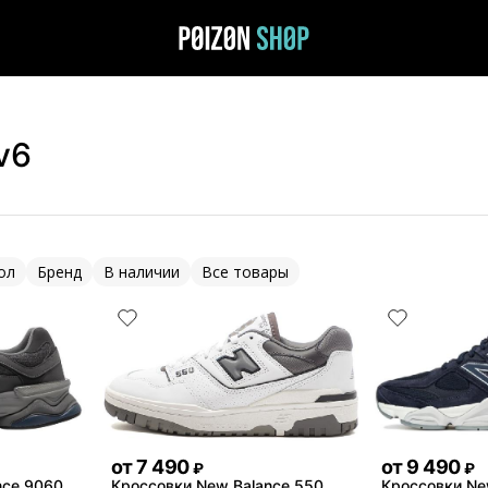
v6
ол
Бренд
В наличии
Все товары
от
7 490
от
9 490
₽
₽
nce 9060
Кроссовки New Balance 550
Кроссовки Ne