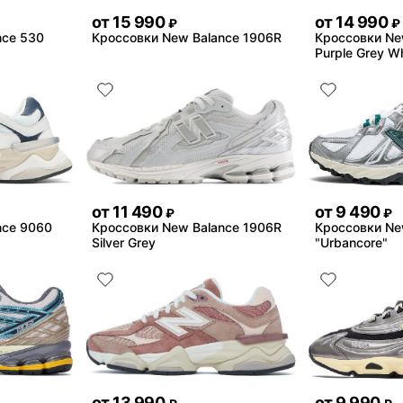
от
15 990
от
14 990
₽
₽
nce 530
Кроссовки New Balance 1906R
Кроссовки Ne
Purple Grey Wh
от
11 490
от
9 490
₽
₽
nce 9060
Кроссовки New Balance 1906R
Кроссовки Ne
Silver Grey
"Urbancore"
от
13 990
от
9 990