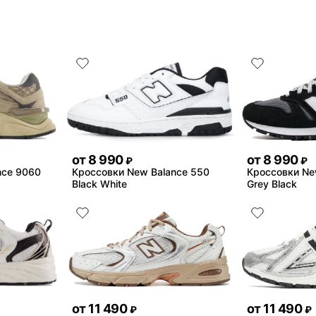
от
8 990
от
8 990
₽
₽
nce 9060
Кроссовки New Balance 550
Кроссовки Ne
Black White
Grey Black
от
11 490
от
11 490
₽
₽