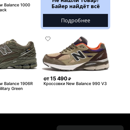
w Balance 1000
Байер найдёт всё
lack
Подробнее
от
15 490
₽
w Balance 1906R
Кроссовки New Balance 990 V3
litary Green