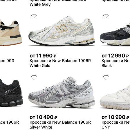
White Grey
от
11 990
от
12 990
₽
₽
nce 993
Кроссовки New Balance 1906R
Кроссовки Ne
White Gold
Black
от
10 490
от
10 990
₽
₽
nce 1906R
Кроссовки New Balance 1906R
Кроссовки Ne
Silver White
CNY