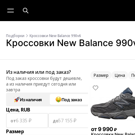
Подборки
Кроссовки New Balance 990v6
Кроссовки New Balance 990
Из наличия или под заказ?
Размер
Цена
П
Под заказ кроссовки будут дешевле,
а из наличия приедут сегодня или
завтра
Из наличия
Под заказ
Цена, RUB
от
до
от
9 990
₽
Размер
Кроссовки New Bala