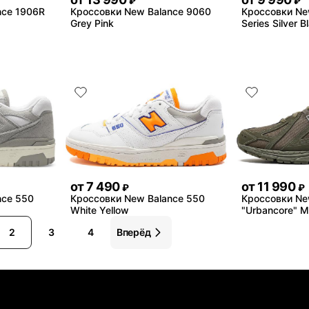
₽
₽
nce 1906R
Кроссовки New Balance 9060
Кроссовки Ne
Grey Pink
Series Silver B
от
7 490
от
11 990
₽
₽
nce 550
Кроссовки New Balance 550
Кроссовки Ne
White Yellow
"Urbancore" Mi
2
3
4
Вперёд