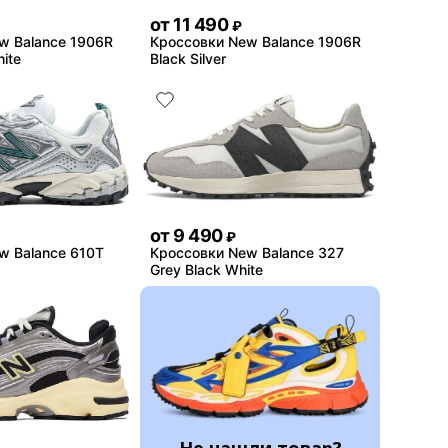
от
11 490
₽
w Balance 1906R
Кроссовки New Balance 1906R
ite
Black Silver
от
9 490
₽
w Balance 610T
Кроссовки New Balance 327
Grey Black White
Не нашли товар?