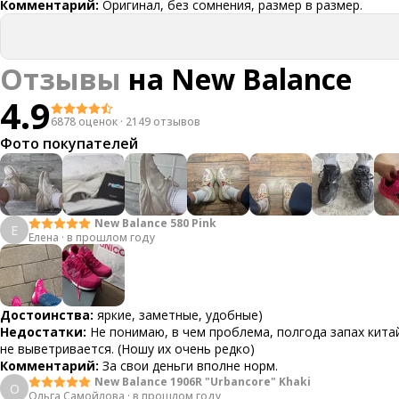
Комментарий:
Оригинал, без сомнения, размер в размер.
Отзывы
на
New Balance
4.9
6878 оценок
·
2149 отзывов
Фото покупателей
New Balance 580 Pink
Е
Елена
·
в прошлом году
Достоинства:
яркие, заметные, удобные)
Недостатки:
Не понимаю, в чем проблема, полгода запах кит
не выветривается. (Ношу их очень редко)
Комментарий:
За свои деньги вполне норм.
New Balance 1906R "Urbancore" Khaki
О
Ольга Самойлова
·
в прошлом году