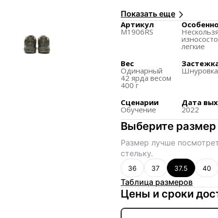
уникального вида.
Показать еще
Цветовая гамма и мат
Артикул
Особенн
M1906RS
Нескольз
урбанистической мод
износосто
легкие
Подошва обеспечивае
Вес
Застежк
Одинарный
Шнуровк
42 ярда весом
400 г
Сценарии
Дата вы
Обучение
2022
Выберите размер
Размер лучше посмотрет
стельку.
36
37
37.5
40
Таблица размеров
Цены и сроки дос