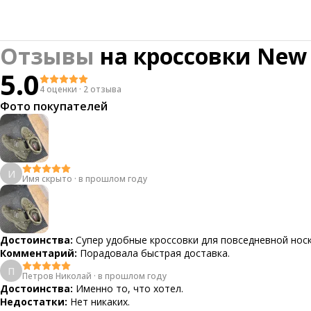
Отзывы
на
кроссовки New B
5.0
4 оценки
·
2 отзыва
Фото покупателей
И
Имя скрыто
·
в прошлом году
Достоинства:
Супер удобные кроссовки для повседневной носк
Комментарий:
Порадовала быстрая доставка.
П
Петров Николай
·
в прошлом году
Достоинства:
Именно то, что хотел.
Недостатки:
Нет никаких.