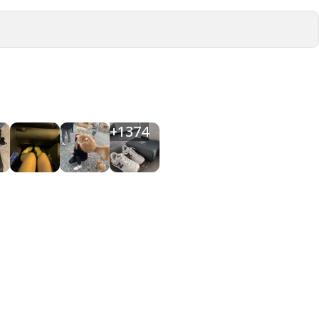
+
1374