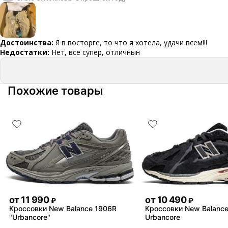
Достоинства:
Я в восторге, то что я хотела, удачи всем!!!
Недостатки:
Нет, все супер, отличнын
Похожие товары
от
11 990
от
10 490
₽
₽
Кроссовки New Balance 1906R
Кроссовки New Balanc
"Urbancore"
Urbancore