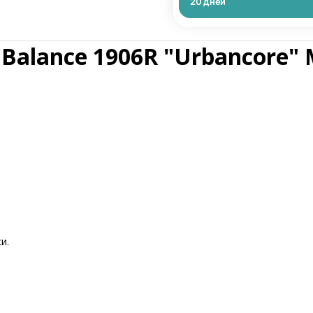
20
дней
alance 1906R "Urbancore" M
и.