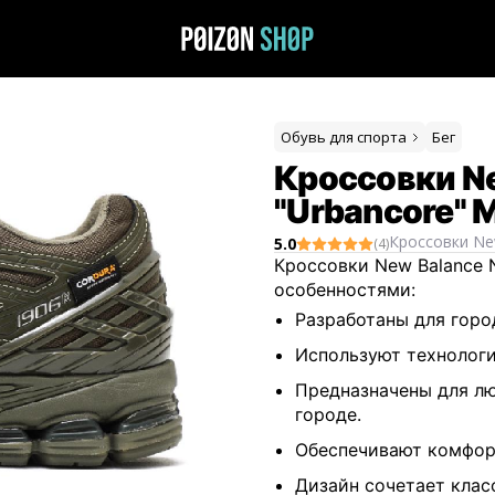
Обувь для спорта
Бег
Кроссовки N
"Urbancore" M
Кроссовки
Ne
5.0
(
4
)
Кроссовки New Balance 
особенностями:
Разработаны для горо
Используют технологи
Предназначены для л
городе.
Обеспечивают комфорт
Дизайн сочетает клас