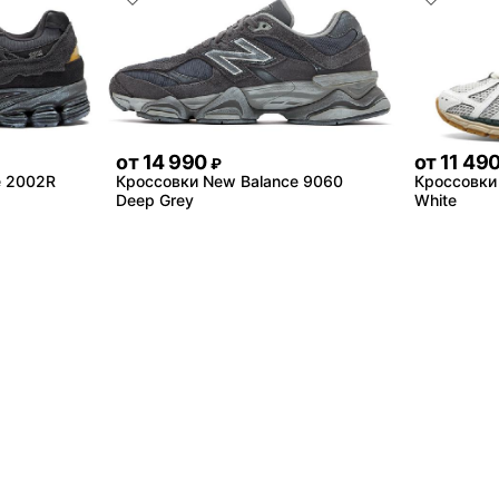
от
14 990
от
11 49
₽
e 2002R
Кроссовки New Balance 9060
Кроссовки
Deep Grey
White