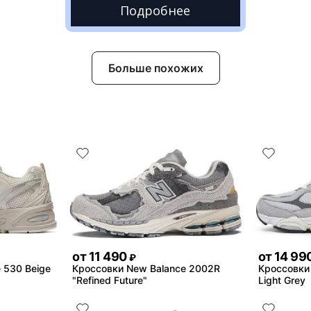
Подробнее
Больше похожих
от
11 490
от
14 99
₽
 530 Beige
Кроссовки New Balance 2002R
Кроссовки
"Refined Future"
Light Grey