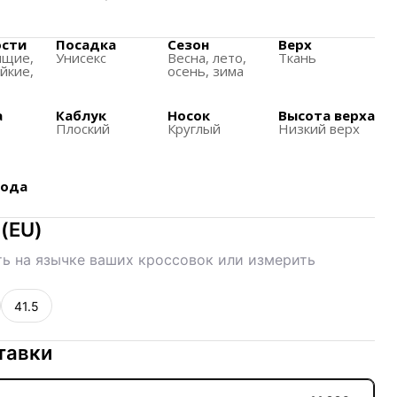
ериалы выбраны для соответствия
ости
Посадка
Сезон
Верх
ящиe,
Унисекс
Весна, лето,
Ткань
е.
йкие,
осень, зима
т хорошее сцепление с различными поверхностями.
а
Каблук
Носок
Высота верха
а
Плоский
Круглый
Низкий верх
хода
(
EU
)
ь на язычке ваших кроссовок или измерить
41.5
тавки