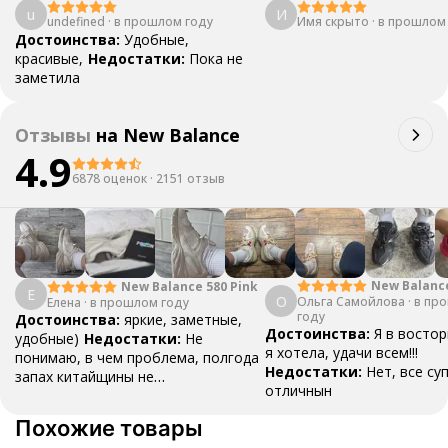
u
И
undefined
·
в прошлом году
Имя скрыто
·
в прошлом
Достоинства:
Удобные,
красивые,
Недостатки:
Пока не
заметила
Отзывы
на
New Balance
4.9
6878 оценок
·
2151 отзыв
New Balanc
New Balance 580 Pink
Е
О
Ольга Самойлова
"Urbancore"
·
в пр
Елена
·
в прошлом году
году
Достоинства:
яркие, заметные,
Достоинства:
Я в востор
удобные)
Недостатки:
Не
я хотела, удачи всем!!!
понимаю, в чем проблема, полгода
Недостатки:
Нет, все су
запах китайщины не
отличнын
выветривается. (Ношу их очень
редко)
Комментарий:
За свои
Похожие товары
деньги вполне норм.