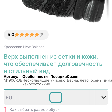
5.0
(
8
)
Кроссовки
New Balance
Верх выполнен из сетки и кожи,
что обеспечивает долговечность
и стильный вид
Артикул
Особенности
Посадка
Сезон
M1906RJB
Нескользящиe,
Унисекс
Весна, лето, осень, зим
износостойкие
36
37
37
38
38
3
EU
,5
,5
Как выбрать размер
обуви