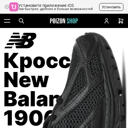
Установите приложение iOS
Установить
Там быстрее, удобнее и больше возможностей
Кроссовки
New
Balance
1906R