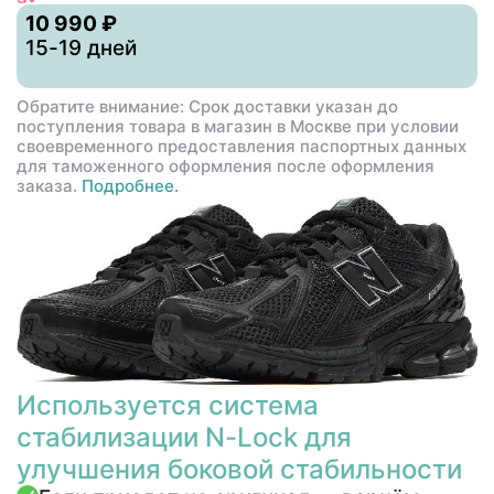
10 990 ₽
15-19 дней
Обратите внимание: Срок доставки указан до
поступления товара в магазин в Москве при условии
своевременного предоставления паспортных данных
для таможенного оформления после оформления
заказа.
Подробнее.
Используется система
стабилизации N-Lock для
улучшения боковой стабильности