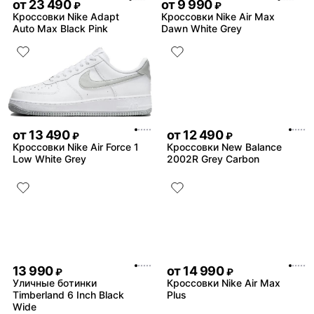
от
23 490
от
9 990
₽
₽
Кроссовки Nike Adapt
Кроссовки Nike Air Max
Auto Max Black Pink
Dawn White Grey
от
13 490
от
12 490
₽
₽
Кроссовки Nike Air Force 1
Кроссовки New Balance
Low White Grey
2002R Grey Carbon
13 990
от
14 990
₽
₽
Уличные ботинки
Кроссовки Nike Air Max
Timberland 6 Inch Black
Plus
Wide