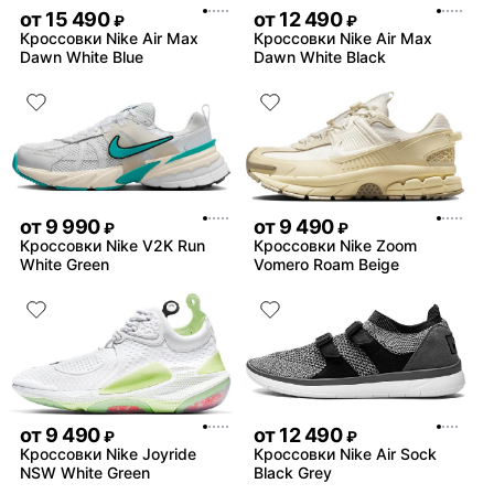
от
15 490
от
12 490
₽
₽
Кроссовки Nike Air Max
Кроссовки Nike Air Max
Dawn White Blue
Dawn White Black
от
9 990
от
9 490
₽
₽
Кроссовки Nike V2K Run
Кроссовки Nike Zoom
White Green
Vomero Roam Beige
от
9 490
от
12 490
₽
₽
Кроссовки Nike Joyride
Кроссовки Nike Air Sock
NSW White Green
Black Grey