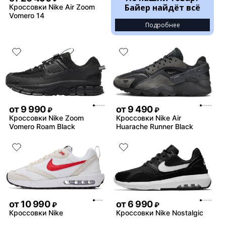
Байер найдёт всё
Кроссовки Nike Air Zoom
Vomero 14
Подробнее
от
9 990
от
9 490
₽
₽
Кроссовки Nike Zoom
Кроссовки Nike Air
Vomero Roam Black
Huarache Runner Black
от
10 990
от
6 990
₽
₽
Кроссовки Nike
Кроссовки Nike Nostalgic