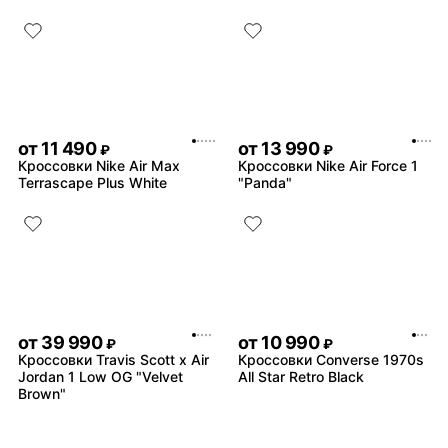
от
11 490
от
13 990
₽
₽
Кроссовки Nike Air Max
Кроссовки Nike Air Force 1
Terrascape Plus White
"Panda"
от
39 990
от
10 990
₽
₽
Кроссовки Travis Scott x Air
Кроссовки Converse 1970s
Jordan 1 Low OG "Velvet
All Star Retro Black
Brown"