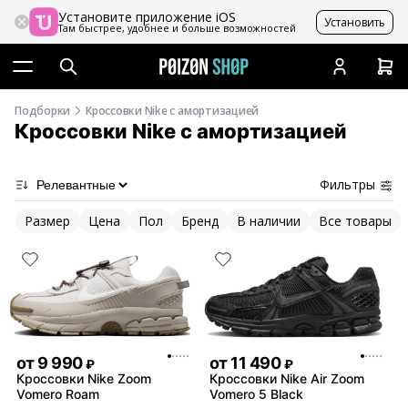
Установите приложение iOS
Установить
Там быстрее, удобнее и больше возможностей
Подборки
Кроссовки Nike с амортизацией
Кроссовки Nike с амортизацией
Фильтры
Размер
Цена
Пол
Бренд
В наличии
Все товары
от
9 990
от
11 490
₽
₽
Кроссовки Nike Zoom
Кроссовки Nike Air Zoom
Vomero Roam
Vomero 5 Black