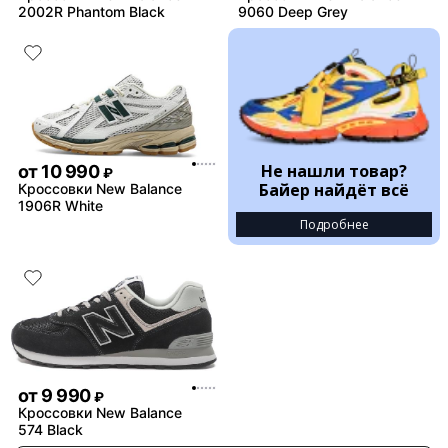
2002R Phantom Black
9060 Deep Grey
Не нашли товар?
от
10 990
₽
Байер найдёт всё
Кроссовки New Balance
1906R White
Подробнее
от
9 990
₽
Кроссовки New Balance
574 Black