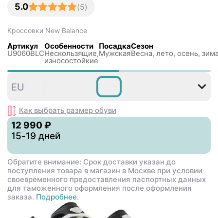
5.0
(
5
)
Кроссовки
New Balance
Артикул
Особенности
Посадка
Сезон
U9060BLC
Нескользящиe,
Мужская
Весна, лето, осень, зим
износостойкие
36
37
37
38
38
3
EU
,5
,5
Как выбрать размер
обуви
12 990 ₽
15-19 дней
Обратите внимание: Срок доставки указан до
поступления товара в магазин в Москве при условии
своевременного предоставления паспортных данных
для таможенного оформления после оформления
заказа.
Подробнее.