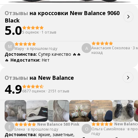
Отзывы
на
кроссовки New Balance 9060
Black
5.0
5 оценок
·
1 отзыв
М
А
Анастасия Соколова
·
3 
Мару
·
в прошлом году
назад
Достоинства:
Супер качество 🔥🔥
🔥
Недостатки:
Нет
Отзывы
на
New Balance
4.9
6877 оценок
·
2151 отзыв
New Balanc
New Balance 580 Pink
Е
О
Ольга Самойлова
"Urbancore"
·
в пр
Елена
·
в прошлом году
году
Достоинства:
яркие, заметные,