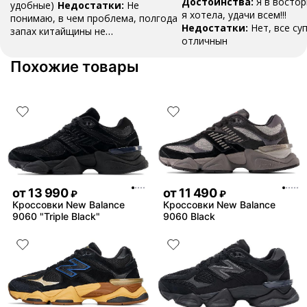
Достоинства:
Я в востор
удобные)
Недостатки:
Не
я хотела, удачи всем!!!
понимаю, в чем проблема, полгода
Недостатки:
Нет, все су
запах китайщины не
отличнын
выветривается. (Ношу их очень
редко)
Комментарий:
За свои
Похожие товары
деньги вполне норм.
от
13 990
от
11 490
₽
₽
Кроссовки New Balance
Кроссовки New Balance
9060 "Triple Black"
9060 Black