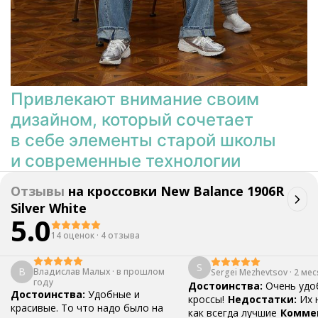
Привлекают внимание своим
дизайном, который сочетает
в себе элементы старой школы
и современные технологии
Отзывы
на
кроссовки New Balance 1906R
Silver White
5.0
14 оценок
·
4 отзыва
S
В
Владислав Малых
·
в прошлом
Sergei Mezhevtsov
·
2 мес
году
Достоинства:
Очень удо
Достоинства:
Удобные и
кроссы!
Недостатки:
Их 
красивые. То что надо было на
как всегда лучшие
Комме