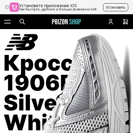
Установите приложение iOS
Установить
Там быстрее, удобнее и больше возможностей
Кроссовки
1906R
Silver
White