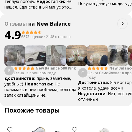
теплую погоду.
Недостатки:
Не
Покупал данную модель д
нашел. Единственный минус это
девушки, себе взял темне
сетка и ее
загрязнение.
Комментарий:
Это
Отзывы
на
New Balance
был самый приятный прайс на
рынке. Спасибо Вам!
4.9
6873 оценки
·
2148 отзывов
New Balanc
New Balance 580 Pink
Е
О
Ольга Самойлова
"Urbancore"
·
в пр
Елена
·
в прошлом году
году
Достоинства:
яркие, заметные,
Достоинства:
Я в востор
удобные)
Недостатки:
Не
я хотела, удачи всем!!!
понимаю, в чем проблема, полгода
Недостатки:
Нет, все су
запах китайщины не
отличнын
выветривается. (Ношу их очень
редко)
Комментарий:
За свои
Похожие товары
деньги вполне норм.