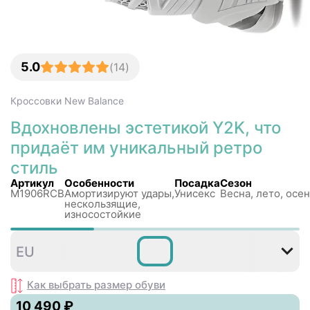
5.0
(
14
)
Кроссовки
New Balance
Вдохновлены эстетикой Y2K, что
придаёт им уникальный ретро
стиль
Артикул
Особенности
Посадка
Сезон
M1906RCB
Амортизируют удары,
Унисекс
Весна, лето, осен
нескользящиe,
износостойкие
36
37
37
38
38
3
EU
,5
,5
Как выбрать размер
обуви
10 490 ₽