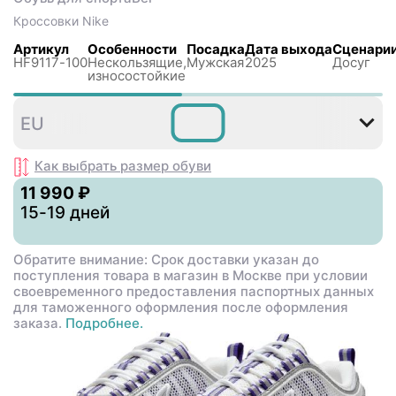
Кроссовки
Nike
Артикул
Особенности
Посадка
Дата выхода
Сценари
HF9117-100
Нескользящиe,
Мужская
2025
Досуг
износостойкие
36
37
38
38
40
4
EU
,5
,5
Как выбрать размер
обуви
11 990 ₽
15-19 дней
Обратите внимание: Срок доставки указан до
поступления товара в магазин в Москве при условии
своевременного предоставления паспортных данных
для таможенного оформления после оформления
заказа.
Подробнее.