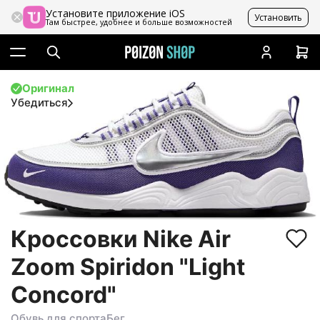
Установите приложение iOS
Установить
Там быстрее, удобнее и больше возможностей
Оригинал
Убедиться
Кроссовки Nike Air
Zoom Spiridon "Light
Concord"
Обувь для спорта
Бег