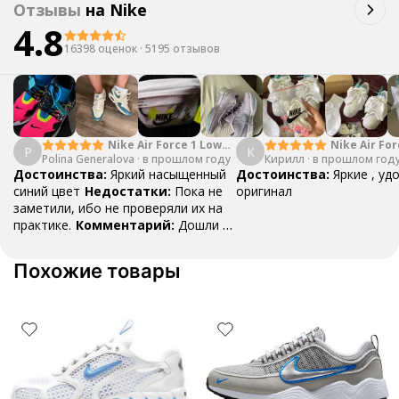
Отзывы
на
Nike
4.8
16398 оценок
·
5195 отзывов
Nike Air Force 1 Low
Nike Air For
P
К
Polina Generalova
College Pack White
·
в прошлом году
Кирилл
·
в прошлом год
Yellow
Blue
Достоинства:
Яркий насыщенный
Достоинства:
Яркие , уд
синий цвет
Недостатки:
Пока не
оригинал
заметили, ибо не проверяли их на
практике.
Комментарий:
Дошли за
29 дней, в подарок положили
насочки!
Похожие товары