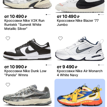
от
10 490
от
10 490
₽
₽
Кроссовки Nike V2K Run
Кроссовки Nike Blazer '77
Runtekk "Summit White
Jumbo
Metallic Silver"
от
10 990
от
9 490
₽
₽
Кроссовки Nike Dunk Low
Кроссовки Nike Air Monarch
"Panda" Wmns
4 White Navy