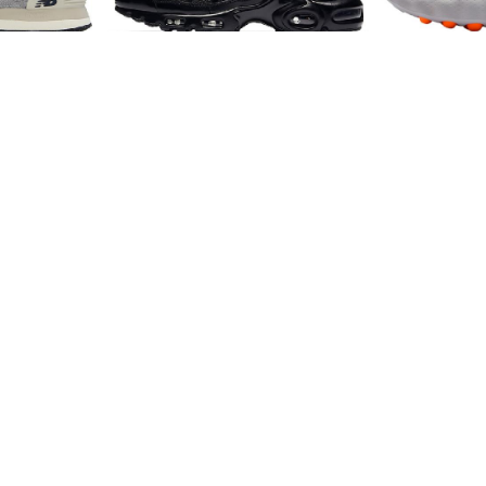
от
20 490
от
19 990
₽
nce 574
Кроссовки Nike Air Max Plus
Кроссовки N
Black
от
13 990
от
9 490
₽
₽
 Vomero 5
Кроссовки New Balance 530
Кроссовки Ni
ver"
White Silver Red
Immortality 4