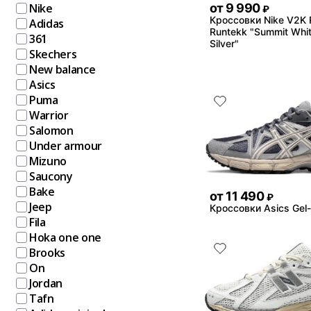
от
9 990
Nike
₽
Кроссовки Nike V2K 
Adidas
Runtekk "Summit Whit
361
Silver"
Skechers
New balance
Asics
Puma
Warrior
Salomon
Under armour
Mizuno
Saucony
Bake
от
11 490
₽
Jeep
Кроссовки Asics Gel
Fila
Hoka one one
Brooks
On
Jordan
Tafn