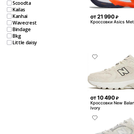
Scoodta
Kailas
Kanhai
от
21 990
₽
Кроссовки Asics Met
Wavecrest
Bindage
Bkg
Little daisy
от
10 490
₽
Кроссовки New Bala
Ivory