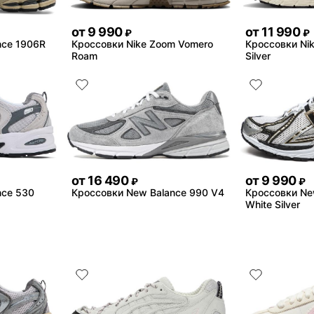
от
9 990
от
11 990
₽
₽
nce 1906R
Кроссовки Nike Zoom Vomero
Кроссовки Nik
Roam
Silver
от
16 490
от
9 990
₽
₽
nce 530
Кроссовки New Balance 990 V4
Кроссовки Ne
White Silver