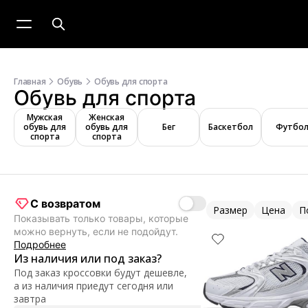
Главная
Обувь
Обувь для спорта
Обувь для спорта
Мужская
Женская
обувь для
обувь для
Бег
Баскетбол
Футбо
спорта
спорта
С возвратом
Размер
Цена
П
Показывать только товары, которые
можно вернуть, если не подойдут.
Подробнее
Из наличия или под заказ?
Под заказ кроссовки будут дешевле,
а из наличия приедут сегодня или
завтра