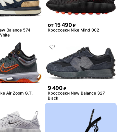
от
15 490
₽
ew Balance 574
Кроссовки Nike Mind 002
White
9 490
₽
ke Air Zoom G.T.
Кроссовки New Balance 327
Black