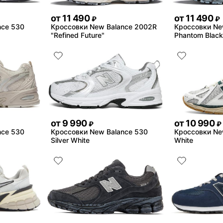
от
11 490
от
11 490
₽
₽
nce 530
Кроссовки New Balance 2002R
Кроссовки Ne
"Refined Future"
Phantom Black
от
9 990
от
10 990
₽
₽
nce 530
Кроссовки New Balance 530
Кроссовки Ne
Silver White
White