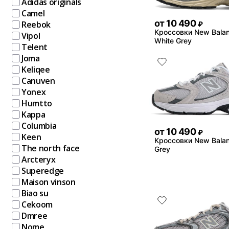
Adidas originals
Camel
от
10 490
Reebok
₽
Кроссовки New Bala
Vipol
White Grey
Telent
Joma
Keliqee
Canuven
Yonex
Humtto
Kappa
Columbia
от
10 490
₽
Keen
Кроссовки New Bala
The north face
Grey
Arcteryx
Superedge
Maison vinson
Biao su
Cekoom
Dmree
Nome