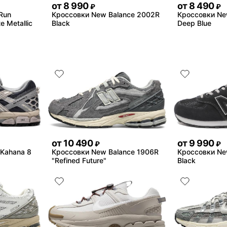
от
8 990
от
8 490
₽
₽
Run
Кроссовки New Balance 2002R
Кроссовки Ne
e Metallic
Black
Deep Blue
от
10 490
от
9 990
₽
₽
-Kahana 8
Кроссовки New Balance 1906R
Кроссовки Ne
"Refined Future"
Black