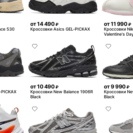
от
14 490
от
11 990
₽
₽
nce 530
Кроссовки Asics GEL-PICKAX
Кроссовки Nik
Valentine's Da
от
10 490
от
9 990
₽
₽
L-PICKAX
Кроссовки New Balance 1906R
Кроссовки Ne
Black
Black