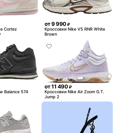
от
9 990
₽
e Cortez
Кроссовки Nike V5 RNR White
y
Brown
от
11 490
₽
w Balance 574
Кроссовки Nike Air Zoom G.T.
Jump 2