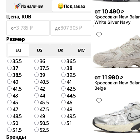
Из наличия
Под заказ
от
10 490
₽
Цена, RUB
Кроссовки New Bala
White Silver Navy
от
до
Размер
EU
US
UK
MM
35.5
36
36.5
37
37.5
38
38.5
39
39.5
от
11 990
₽
40
40.5
41
Кроссовки New Bala
41.5
42
42.5
Beige
43
44
44.5
45
45.5
46
47
47.5
48
48.5
49
49.5
50
50.5
51
51.5
52.5
Бренды