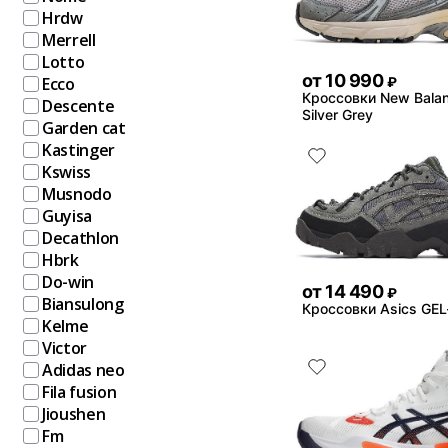
Hrdw
Merrell
Lotto
от
10 990
Ecco
₽
Кроссовки New Bala
Descente
Silver Grey
Garden cat
Kastinger
Kswiss
Musnodo
Guyisa
Decathlon
Hbrk
Do-win
от
14 490
₽
Biansulong
Кроссовки Asics GE
Kelme
Victor
Adidas neo
Fila fusion
Jioushen
Fm