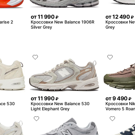
от
11 990
от
12 490
₽
₽
arise 2
Кроссовки New Balance 1906R
Кроссовки Ne
Silver Grey
Grey
от
11 990
от
9 490
₽
₽
nce 530
Кроссовки New Balance 530
Кроссовки Nik
Light Elephant Grey
Vomero 5 Roa