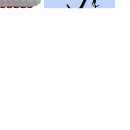
Не нашли товар?
₽
ike Mind 002
Байер найдёт всё
Подробнее
от
9 490
₽
ke Giannis
Кроссовки Nike Initiator Black
 EP