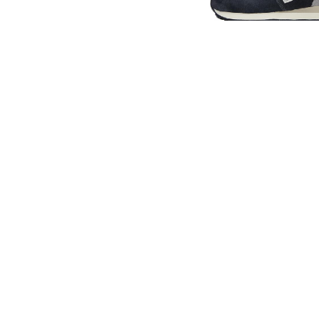
от
9 990
₽
Кроссовки New Bala
CNY
от
9 990
₽
Кроссовки Nike Zoom
Roam "Black Light Sil