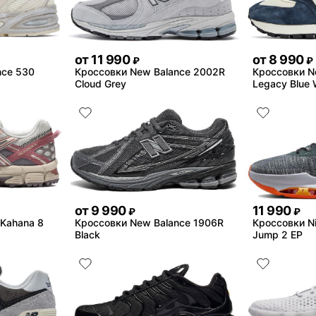
от
11 990
от
8 990
₽
₽
nce 530
Кроссовки New Balance 2002R
Кроссовки N
Cloud Grey
Legacy Blue 
от
9 990
11 990
₽
₽
-Kahana 8
Кроссовки New Balance 1906R
Кроссовки Ni
Black
Jump 2 EP