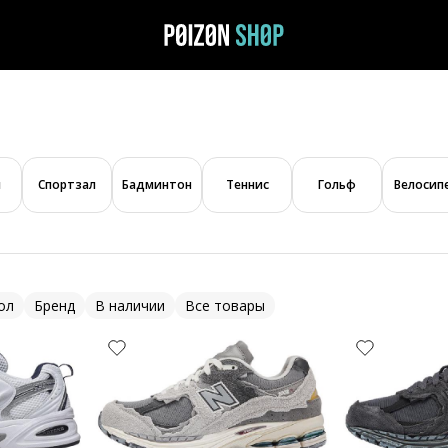
л
Спортзал
Бадминтон
Теннис
Гольф
Велосип
ол
Бренд
В наличии
Все товары