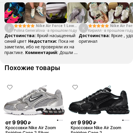
Nike Air Force 1 Low
Nike Air For
P
К
Polina Generalova
College Pack White
·
в прошлом году
Кирилл
·
в прошлом год
Yellow
Blue
Достоинства:
Яркий насыщенный
Достоинства:
Яркие , уд
синий цвет
Недостатки:
Пока не
оригинал
заметили, ибо не проверяли их на
практике.
Комментарий:
Дошли за
29 дней, в подарок положили
насочки!
Похожие товары
от
9 990
от
9 990
₽
₽
Кроссовки Nike Air Zoom
Кроссовки Nike Air Zoom
Spiridon Cage 2 Silver
Spiridon Cage 2