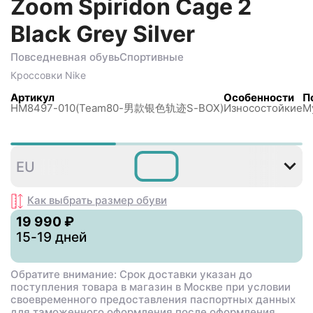
Zoom Spiridon Cage 2
Black Grey Silver
Повседневная обувь
Спортивные
Кроссовки
Nike
Артикул
Особенности
П
HM8497-010(Team80-男款银色轨迹S-BOX)
Износостойкие
М
38
39
40
40
41
4
EU
,5
,5
Как выбрать размер
обуви
19 990 ₽
15-19 дней
Обратите внимание: Срок доставки указан до
поступления товара в магазин в Москве при условии
своевременного предоставления паспортных данных
для таможенного оформления после оформления