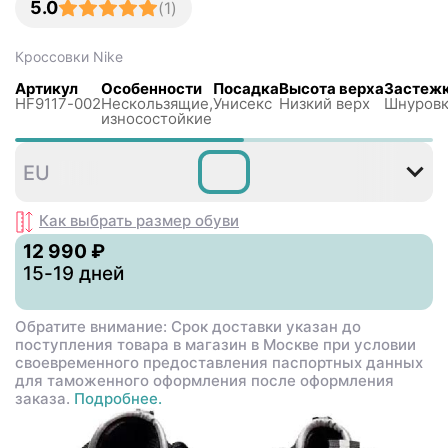
5.0
(
1
)
Кроссовки
Nike
Артикул
Особенности
Посадка
Высота верха
Застеж
HF9117-002
Нескользящиe,
Унисекс
Низкий верх
Шнуровк
износостойкие
36
38
39
40
41
42
EU
,5
Как выбрать размер
обуви
12 990 ₽
15-19 дней
Обратите внимание: Срок доставки указан до
поступления товара в магазин в Москве при условии
своевременного предоставления паспортных данных
для таможенного оформления после оформления
заказа.
Подробнее.