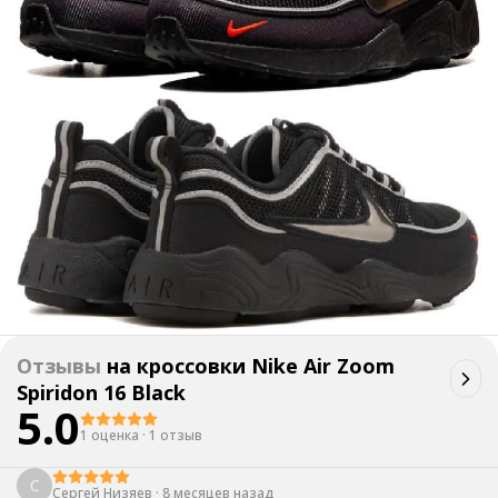
Отзывы
на
кроссовки Nike Air Zoom
Spiridon 16 Black
5.0
1 оценка
·
1 отзыв
С
Сергей Низяев
·
8 месяцев назад