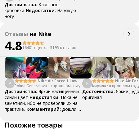
Достоинства:
Классные
кросовки
Недостатки:
На узкую
ногу
Отзывы
на
Nike
4.8
16401 оценка
·
5195 отзывов
Nike Air Force 1 Low
Nike Air For
P
К
Polina Generalova
College Pack White
·
в прошлом году
Кирилл
·
в прошлом год
Yellow
Blue
Достоинства:
Яркий насыщенный
Достоинства:
Яркие , уд
синий цвет
Недостатки:
Пока не
оригинал
заметили, ибо не проверяли их на
практике.
Комментарий:
Дошли за
29 дней, в подарок положили
насочки!
Похожие товары