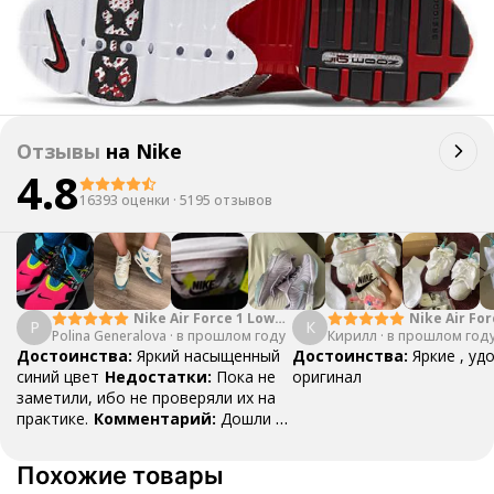
Отзывы
на
Nike
4.8
16393 оценки
·
5195 отзывов
Nike Air Force 1 Low
Nike Air For
P
К
Polina Generalova
College Pack White
·
в прошлом году
Кирилл
·
в прошлом год
Yellow
Blue
Достоинства:
Яркий насыщенный
Достоинства:
Яркие , уд
синий цвет
Недостатки:
Пока не
оригинал
заметили, ибо не проверяли их на
практике.
Комментарий:
Дошли за
29 дней, в подарок положили
насочки!
Похожие товары