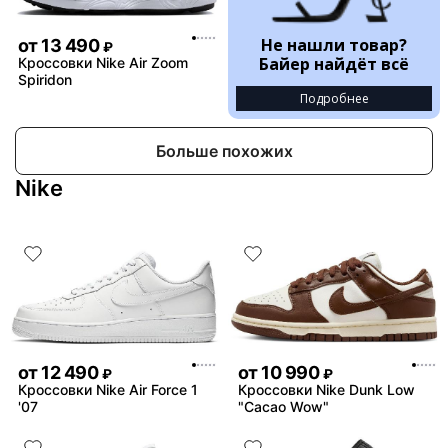
Не нашли товар?
от
13 490
₽
Байер найдёт всё
Кроссовки Nike Air Zoom
Spiridon
Подробнее
Больше похожих
Nike
от
12 490
от
10 990
₽
₽
Кроссовки Nike Air Force 1
Кроссовки Nike Dunk Low
'07
"Cacao Wow"