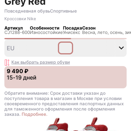
Grey Red
Повседневная обувь
Спортивные
Кроссовки
Nike
Артикул
Особенности
Посадка
Сезон
CJ1288-600
Износостойкие
Унисекс
Весна, лето, осень, зи
38
39
40
40
41
4
EU
,5
,5
Как выбрать размер
обуви
9 490 ₽
15-19 дней
Обратите внимание: Срок доставки указан до
поступления товара в магазин в Москве при условии
своевременного предоставления паспортных данных
для таможенного оформления после оформления
заказа.
Подробнее.