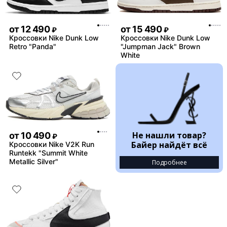
от
12 490
от
15 490
₽
₽
Кроссовки Nike Dunk Low
Кроссовки Nike Dunk Low
Retro "Panda"
"Jumpman Jack" Brown
White
Не нашли товар?
от
10 490
₽
Байер найдёт всё
Кроссовки Nike V2K Run
Runtekk "Summit White
Metallic Silver"
Подробнее