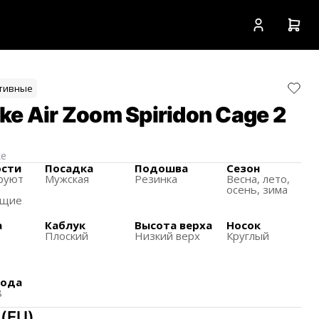
тивные
ke Air Zoom Spiridon Cage 2
ke
ости
Посадка
Подошва
Сезон
руют
Мужская
Резинка
Весна, лето,
осень, зима
ящиe
а
Каблук
Высота верха
Носок
а
Плоский
Низкий верх
Круглый
хода
8
(
EU
)