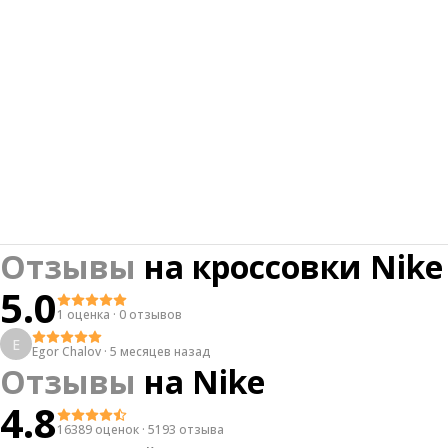
Отзывы
на
кроссовки Nike 
5.0
1 оценка
·
0 отзывов
E
Egor Chalov
·
5 месяцев назад
Отзывы
на
Nike
4.8
16389 оценок
·
5193 отзыва