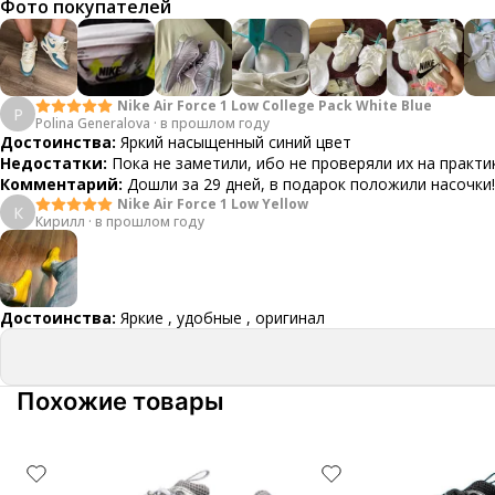
Фото покупателей
Nike Air Force 1 Low College Pack White Blue
P
Polina Generalova
·
в прошлом году
Достоинства:
Яркий насыщенный синий цвет
Недостатки:
Пока не заметили, ибо не проверяли их на практи
Комментарий:
Дошли за 29 дней, в подарок положили насочки!
Nike Air Force 1 Low Yellow
К
Кирилл
·
в прошлом году
Достоинства:
Яркие , удобные , оригинал
Похожие товары