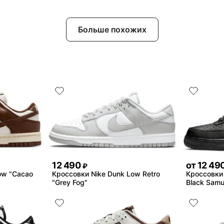
Больше похожих
12 490
от
12 49
₽
ow "Cacao
Кроссовки Nike Dunk Low Retro
Кроссовки N
"Grey Fog"
Black Samu