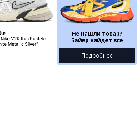
Не нашли товар?
0
₽
Nike V2K Run Runtekk
Байер найдёт всё
te Metallic Silver"
Подробнее