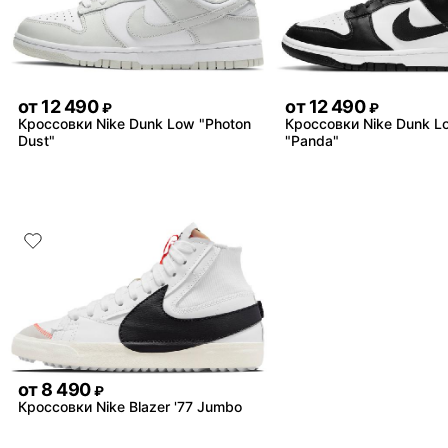
от
12 490
от
12 490
₽
₽
Кроссовки Nike Dunk Low "Photon
Кроссовки Nike Dunk L
Dust"
"Panda"
от
8 490
₽
Кроссовки Nike Blazer '77 Jumbo