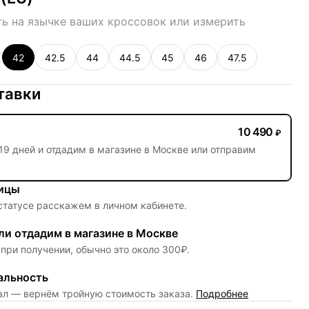
ь на язычке ваших кроссовок или измерить
42
42.5
44
44.5
45
46
47.5
тавки
10 490
₽
19 дней
и отдадим в магазине в Москве или отправим
ницы
 статусе расскажем в личном кабинете.
и отдадим в магазине в Москве
при получении, обычно это около 300₽.
альность
нал — вернём тройную стоимость заказа.
Подробнее