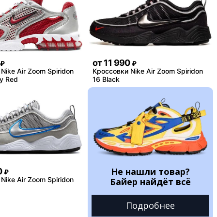
от
11 990
₽
₽
Nike Air Zoom Spiridon
Кроссовки Nike Air Zoom Spiridon
y Red
16 Black
Не нашли товар?
0
₽
Nike Air Zoom Spiridon
Байер найдёт всё
Подробнее