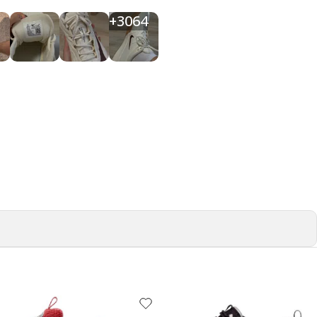
+
3064