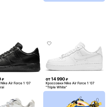
0
от
14 990
₽
₽
ike Air Force 1 '07
Кроссовки Nike Air Force 1 '07
rai
"Triple White"