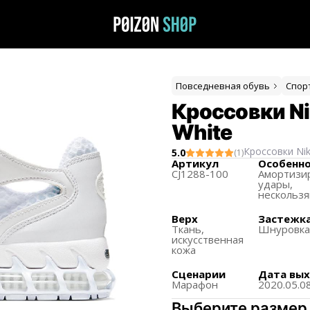
Повседневная обувь
Спор
Кроссовки Ni
White
Кроссовки
Ni
5.0
(
1
)
Артикул
Особенн
CJ1288-100
Амортизи
удары,
нескольз
Верх
Застежк
Ткань,
Шнуровк
искусственная
кожа
Сценарии
Дата вы
Марафон
2020.05.0
Выберите размер