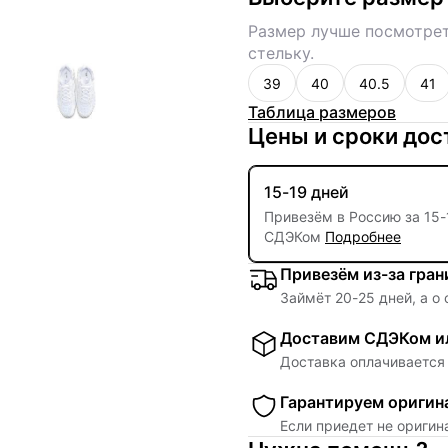
Размер лучше посмотрет
стельку.
39
40
40.5
41
Таблица размеров
Цены и сроки дос
15-19 дней
Привезём в Россию за
15
-
СДЭКом
Подробнее
Привезём из-за гра
Займёт
20
-
25
дней, а о
Доставим СДЭКом ил
Доставка оплачивается 
Гарантируем оригин
Если приедет не ориги