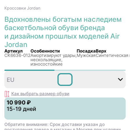
Кроссовки
Jordan
Вдохновлены богатым наследием
баскетбольной обуви бренда
и дизайном прошлых моделей Air
Jordan
Артикул
Особенности
Посадка
Верх
CK6636-012
Амортизируют удары,
Мужская
Синтетическая
нескользящиe,
износостойкие
40
41
42
42
43
EU
,5
,5
Как выбрать размер
обуви
10 990 ₽
15-19 дней
Обратите внимание: Срок доставки указан до
поступления товара в магазин в Москве при условии