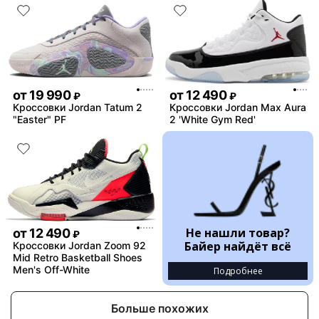
от
19 990
от
12 490
₽
₽
Кроссовки Jordan Tatum 2
Кроссовки Jordan Max Aura
"Easter" PF
2 'White Gym Red'
Не нашли товар?
от
12 490
₽
Байер найдёт всё
Кроссовки Jordan Zoom 92
Mid Retro Basketball Shoes
Men's Off-White
Подробнее
Больше похожих