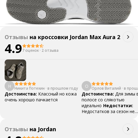
Отзывы
на
кроссовки Jordan Max Aura 2
4.9
7 оценок
·
2 отзыва
Н
О
Никита Потехин
·
в прошлом году
Орлов Виталий
·
в прош
Достоинства:
Классный но кожа
Достоинства:
Для зимы 
очень хорошо пачкается
полосе со слякотью
идеально
Недостатки:
Недостатков за сезон не
обнаружил
Комментарий
Хорошая пара за свои ден
Отзывы
на
Jordan
берите, не пожалеете.