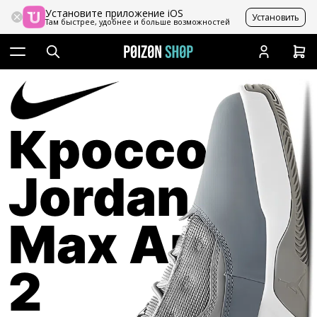
Установите приложение iOS
Установить
Там быстрее, удобнее и больше возможностей
Кроссовки
Jordan
Max Aura
2