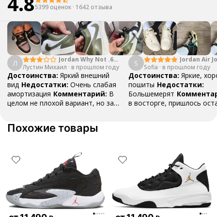
4.8
5399 оценок
·
1642 отзыва
Jordan Why Not .6
Jordan Air J
Л
S
Лустин Михаил
"Bright Crimson" PF
·
в прошлом году
Sofia
·
в прошлом году
Mid SE "Tur
Достоинства:
Яркий внешний
Достоинства:
Яркие, хо
вид
Недостатки:
Очень слабая
пошиты
Недостатки:
амортизация
Комментарий:
В
Большемерят
Коммента
целом не плохой вариант, но за
в восторге, пришлось ост
стоимость этих кроссовок
первые на вырост , перез
множество других более хороших
новые поменьше. Нарядные
Похожие товары
баскетбольных кроссовок
красивые.