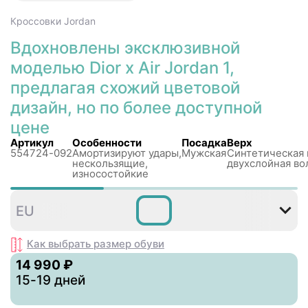
Кроссовки
Jordan
Вдохновлены эксклюзивной
моделью Dior x Air Jordan 1,
предлагая схожий цветовой
дизайн, но по более доступной
цене
Артикул
Особенности
Посадка
Верх
554724-092
Амортизируют удары,
Мужская
Синтетическая 
нескользящиe,
двухслойная во
износостойкие
40
40
41
42
42
4
EU
,5
,5
Как выбрать размер
обуви
14 990 ₽
15-19 дней