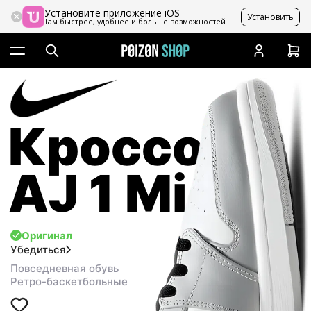
Установите приложение iOS
Установить
Там быстрее, удобнее и больше возможностей
Кроссовки
AJ 1 Mid
Оригинал
Убедиться
Повседневная обувь
Ретро-баскетбольные