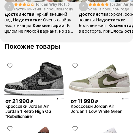
Jordan Why Not .6
Jordan Air J
Л
S
Лустин Михаил
"Bright Crimson" PF
·
в прошлом году
Sofia
·
в прошлом году
Mid SE "Tur
Достоинства:
Яркий внешний
Достоинства:
Яркие, хо
вид
Недостатки:
Очень слабая
пошиты
Недостатки:
амортизация
Комментарий:
В
Большемерят
Коммента
целом не плохой вариант, но за
в восторге, пришлось ост
стоимость этих кроссовок
первые на вырост , перез
множество других более хороших
новые поменьше. Нарядные
Похожие товары
баскетбольных кроссовок
красивые.
от
21 990
от
11 990
₽
₽
Кроссовки Jordan Air
Кроссовки Jordan Air
Jordan 1 Retro High OG
Jordan 1 Low White Green
"Rebellionaire"