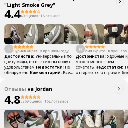
"Light Smoke Grey"
4.4
40 оценок
·
18 отзывов
Н
И
Нуриев Айрат
·
в прошлом году
Имя скрыто
·
в прошлом
Достоинства:
Универсальные по
Достоинства:
Удобные к
цвету миды, во все сезоны ношу с
можно много с чем
удовольствием
Недостатки:
Не
сочетать
Недостатки:
Т
обнаружено
Комментарий:
Все
оттираются от грязи и бы
отлично, рекомендую
появляются заломы на но
Отзывы
на
Jordan
4.8
5369 оценок
·
1627 отзывов