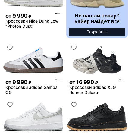
Не нашли товар?
от
9 990
₽
Байер найдёт всё
Кроссовки Nike Dunk Low
"Photon Dust"
Подробнее
от
9 990
от
16 990
₽
₽
Кроссовки adidas Samba
Кроссовки adidas XLG
OG
Runner Deluxe