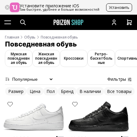
Установите приложение iOS
Установить
Там быстрее, удобнее и больше возможностей
Главная
Обувь
Повседневная обувь
Повседневная обувь
Мужская
Женская
Ретро-
повседневн
повседневн
Кроссовки
баскетболь
Спортивн
ая обувь
ая обувь
ные
Фильтры
Размер
Цена
Пол
Бренд
В наличии
Все товары