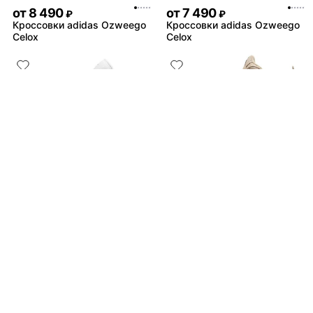
от
8 490
от
7 490
₽
₽
Кроссовки adidas Ozweego
Кроссовки adidas Ozweego
Celox
Celox
от
10 990
от
11 490
₽
₽
Кроссовки Air Jordan 1
Кроссовки Jordan Courtside
"Panda" Wmns
23 Brown
Не нашли товар?
от
52 990
₽
Байер найдёт всё
Кроссовки Travis Scott x Air
Jordan 1 Low OG "Medium