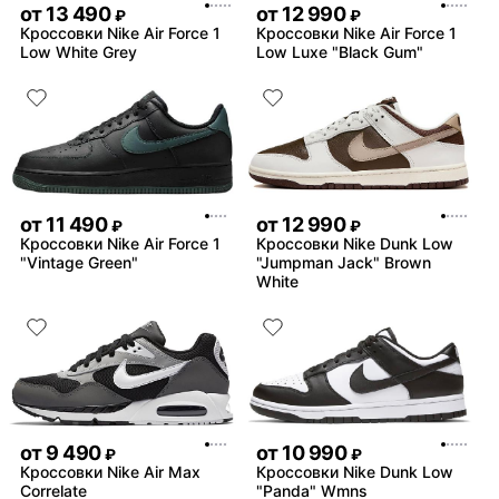
от
13 490
от
12 990
₽
₽
Кроссовки Nike Air Force 1
Кроссовки Nike Air Force 1
Low White Grey
Low Luxe "Black Gum"
от
11 490
от
12 990
₽
₽
Кроссовки Nike Air Force 1
Кроссовки Nike Dunk Low
"Vintage Green"
"Jumpman Jack" Brown
White
от
9 490
от
10 990
₽
₽
Кроссовки Nike Air Max
Кроссовки Nike Dunk Low
Correlate
"Panda" Wmns