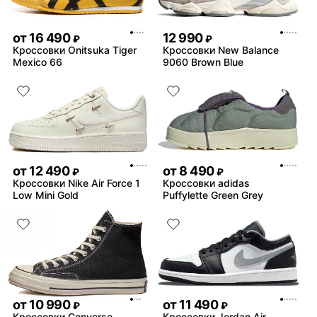
от
16 490
12 990
₽
₽
Кроссовки Onitsuka Tiger
Кроссовки New Balance
Mexico 66
9060 Brown Blue
от
12 490
от
8 490
₽
₽
Кроссовки Nike Air Force 1
Кроссовки adidas
Low Mini Gold
Puffylette Green Grey
от
10 990
от
11 490
₽
₽
Кроссовки Converse
Кроссовки Jordan Air