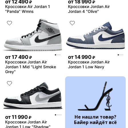
от
12 490
от
18 990
₽
₽
Кроссовки Air Jordan 1
Кроссовки Jordan Air
"Panda" Wmns
Jordan 4 "Olive"
от
17 490
от
14 990
₽
₽
Кроссовки Jordan Air
Кроссовки Jordan Air
Jordan 1 Mid "Light Smoke
Jordan 1 Low Navy
Grey"
Не нашли товар?
от
11 990
₽
Байер найдёт всё
Кроссовки Jordan Air
Jordan 1 Low "Shadow"