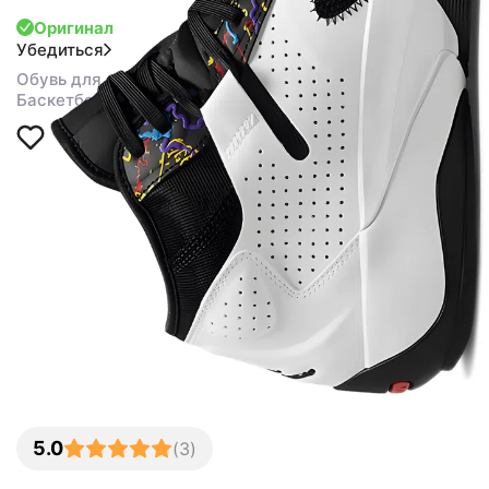
Оригинал
Убедиться
Обувь для спорта
Баскетбол
5.0
(
3
)