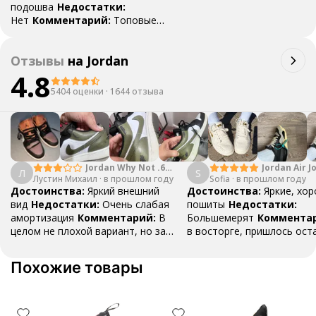
подошва
Недостатки:
Нет
Комментарий:
Топовые
кроссы, рекомендую
Отзывы
на
Jordan
4.8
5404 оценки
·
1644 отзыва
Jordan Why Not .6
Jordan Air J
Л
S
Лустин Михаил
"Bright Crimson" PF
·
в прошлом году
Sofia
·
в прошлом году
Mid SE "Tur
Достоинства:
Яркий внешний
Достоинства:
Яркие, хо
вид
Недостатки:
Очень слабая
пошиты
Недостатки:
амортизация
Комментарий:
В
Большемерят
Коммента
целом не плохой вариант, но за
в восторге, пришлось ост
стоимость этих кроссовок
первые на вырост , перез
множество других более хороших
новые поменьше. Нарядные
Похожие товары
баскетбольных кроссовок
красивые.