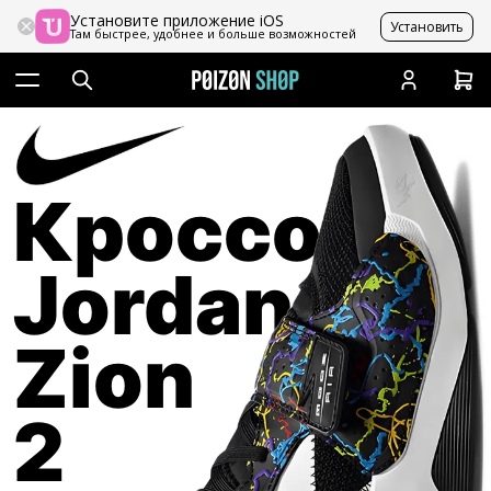
Установите приложение iOS
Установить
Там быстрее, удобнее и больше возможностей
Кроссовки
Jordan
Zion
2