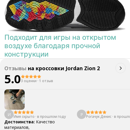
Подходит для игры на открытом
воздухе благодаря прочной
конструкции
Отзывы
на
кроссовки Jordan Zion 2
5.0
3 оценки
·
1 отзыв
И
Р
Имя скрыто
·
в прошлом году
Рогачук Денис
·
в прошл
Достоинства:
Качество
материалов,