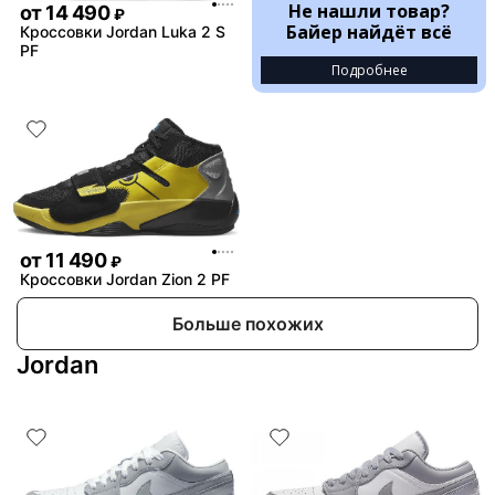
Не нашли товар?
от
14 490
₽
Байер найдёт всё
Кроссовки Jordan Luka 2 S
PF
Подробнее
от
11 490
₽
Кроссовки Jordan Zion 2 PF
Больше похожих
Jordan