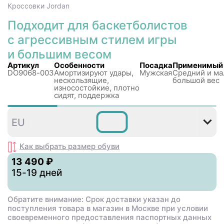
Кроссовки
Jordan
Подходит для баскетболистов
с агрессивным стилем игры
и большим весом
Артикул
Особенности
Посадка
Применимый 
DO9068-003
Амортизируют удары,
Мужская
Средний и ма
нескользящиe,
большой вес
износостойкие, плотно
сидят, поддержка
40
40
41
42
43
4
EU
,5
,5
Как выбрать размер
обуви
13 490 ₽
15-19 дней
Обратите внимание: Срок доставки указан до
поступления товара в магазин в Москве при условии
своевременного предоставления паспортных данных