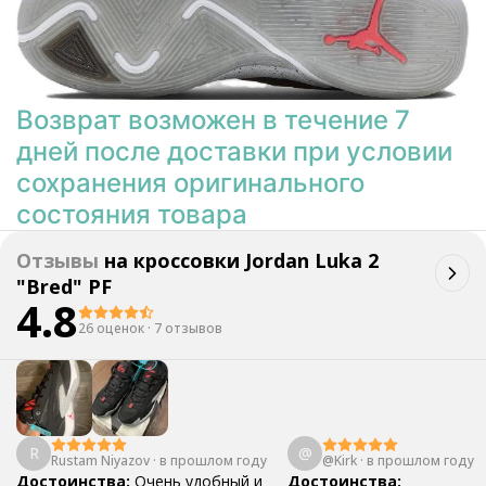
Возврат возможен в течение 7
дней после доставки при условии
сохранения оригинального
состояния товара
Отзывы
на
кроссовки Jordan Luka 2
"Bred" PF
4.8
26 оценок
·
7 отзывов
R
@
Rustam Niyazov
·
в прошлом году
@Kirk
·
в прошлом году
Достоинства:
Очень удобный и
Достоинства: