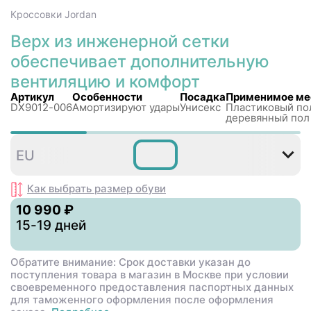
Кроссовки
Jordan
Верх из инженерной сетки
обеспечивает дополнительную
вентиляцию и комфорт
Артикул
Особенности
Посадка
Применимое ме
DX9012-006
Амортизируют удары
Унисекс
Пластиковый по
деревянный пол
40
40
41
42
42
4
EU
,5
,5
Как выбрать размер
обуви
10 990 ₽
15-19 дней
Обратите внимание: Срок доставки указан до
поступления товара в магазин в Москве при условии
своевременного предоставления паспортных данных
для таможенного оформления после оформления