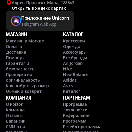
Адрес: Проспект Мира, 188Бк3
Открыть в Яндекс Картах
Приложение Unicorn
Telegram Web App
МАГАЗИН
КАТАЛОГ
Магазин в Москве
Кроссовки
Оплата
Одежда
Доставка
Аксессуары
Помощь
Все бренды
Гарантия и
Air Jordan
безопасность
Nike
Проверка на
New Balance
оригинальность
Adidas
Как выбрать размер
Asics
Обмен и возврат
Каталог
КОМПАНИЯ
ПАРТНЕРАМ
О Poizon
Программа
Команда
лояльности
Отзывы
Реферальная
Вакансии
программа
СМИ о нас
Ресейл программа