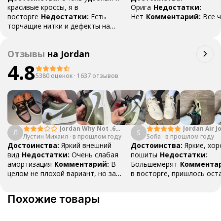
красивые кроссы, я в
Орига
Недостатки:
восторге
Недостатки:
Есть
Нет
Комментарий:
Все 
торчащие нитки и дефекты на
сеточке, видно клей, вначале
ношения чуть натирали
Отзывы
на
Jordan
4.8
5380 оценок
·
1637 отзывов
Jordan Why Not .6
Jordan Air J
Л
S
Лустин Михаил
"Bright Crimson" PF
·
в прошлом году
Sofia
·
в прошлом году
Mid SE "Tur
Достоинства:
Яркий внешний
Достоинства:
Яркие, хо
вид
Недостатки:
Очень слабая
пошиты
Недостатки:
амортизация
Комментарий:
В
Большемерят
Коммента
целом не плохой вариант, но за
в восторге, пришлось ост
стоимость этих кроссовок
первые на вырост , перез
множество других более хороших
новые поменьше. Нарядные
Похожие товары
баскетбольных кроссовок
красивые.