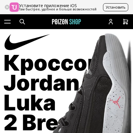
Установите приложение iOS
Установить
Там быстрее, удобнее и больше возможностей
Кроссовки
Jordan
Luka
2 Bred PF