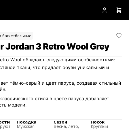
о-баскетбольные
 Jordan 3 Retro Wool Grey
 Retro Wool обладают следующими особенностями:
стяной ткани, что придаёт обуви уникальный и
ает тёмно-серый и цвет паруса, создавая стильный
йн.
I классического стиля в цвете паруса добавляет
сть модели.
щена в декабре 2016 года как часть зимней
ости
Посадка
Сезон
Носок
ируют
Мужская
Весна, лето,
Круглый