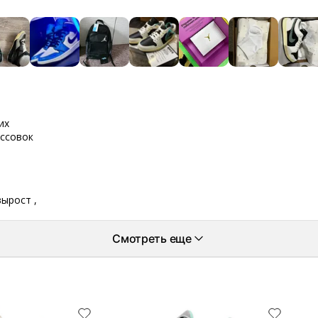
их
оссовок
вырост ,
Смотреть еще