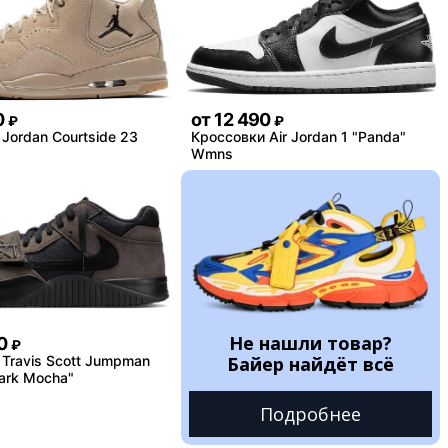
0
от
12 490
₽
₽
Jordan Courtside 23
Кроссовки Air Jordan 1 "Panda"
Wmns
Не нашли товар?
0
₽
Travis Scott Jumpman
Байер найдёт всё
ark Mocha"
Подробнее