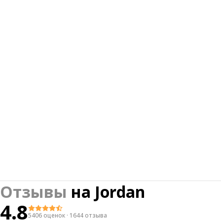
Отзывы
на
Jordan
4.8
5406 оценок
·
1644 отзыва