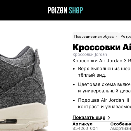
Повседневная обувь
Ретр
Кроссовки Air
Кроссовки
Jordan
Кроссовки Air Jordan 3
Верх выполнен из шер
тёплый вид.
Цветовая схема включ
и универсальный диза
Подошва Air Jordan II
контраст и узнаваемо
Эта модель была выпу
Показать еще
коллекции.
Артикул
Особенн
854263-004
Амортиз