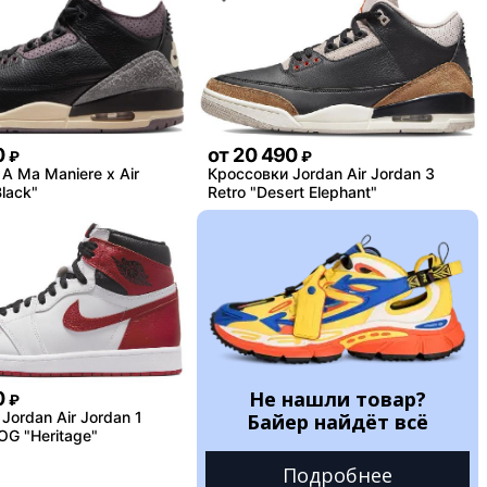
0
от
20 490
₽
₽
A Ma Maniere x Air
Кроссовки Jordan Air Jordan 3
lack"
Retro "Desert Elephant"
Не нашли товар?
0
₽
Jordan Air Jordan 1
Байер найдёт всё
OG "Heritage"
Подробнее