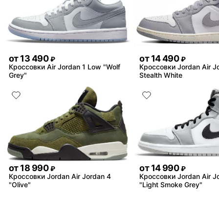
от
13 490
от
14 490
₽
₽
Кроссовки Air Jordan 1 Low "Wolf
Кроссовки Jordan Air J
Grey"
Stealth White
от
18 990
от
14 990
₽
₽
Кроссовки Jordan Air Jordan 4
Кроссовки Jordan Air J
"Olive"
"Light Smoke Grey"