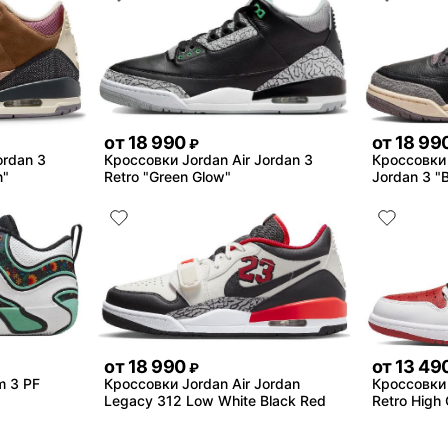
от
18 990
от
18 99
₽
ordan 3
Кроссовки Jordan Air Jordan 3
Кроссовки 
n"
Retro "Green Glow"
Jordan 3 "B
от
18 990
от
13 49
₽
m 3 PF
Кроссовки Jordan Air Jordan
Кроссовки 
Legacy 312 Low White Black Red
Retro High 