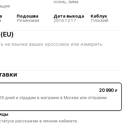
ены для повседневного использования,
осень, зима
ящиe
и стиль в холодное время года.
а
Подошва
Дата выхода
Каблук
я 100% подлинность и новизна в оригинальной
а
Резиновая
2016.12.17
Плоский
рждение качества.
кой аудитории, ценящей как спортивный, так и
(
EU
)
и.
ь на язычке ваших кроссовок или измерить
тавки
20 990
₽
19 дней
и отдадим в магазине в Москве или отправим
ницы
 статусе расскажем в личном кабинете.