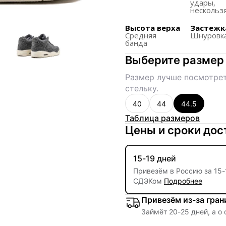
Кроссовки предназнач
удары,
нескольз
обеспечивая комфорт 
Высота верха
Застежк
Особенностью являетс
Средняя
Шнуровк
упаковке, как подтве
банда
Разработаны для широ
Выберите размер
модный аспекты обув
Размер лучше посмотрет
стельку.
40
44
44.5
Таблица размеров
Цены и сроки дос
15-19 дней
Привезём в Россию за
15
-
СДЭКом
Подробнее
Привезём из-за гра
Займёт
20
-
25
дней, а о