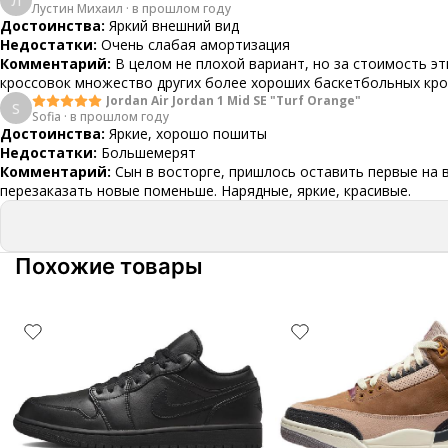
Л
Лустин Михаил
·
в прошлом году
Достоинства:
Яркий внешний вид
Недостатки:
Очень слабая амортизация
Комментарий:
В целом не плохой вариант, но за стоимость эт
кроссовок множество других более хороших баскетбольных кр
Jordan Air Jordan 1 Mid SE "Turf Orange"
S
Sofia
·
в прошлом году
Достоинства:
Яркие, хорошо пошиты
Недостатки:
Большемерят
Комментарий:
Сын в восторге, пришлось оставить первые на 
перезаказать новые поменьше. Нарядные, яркие, красивые.
Похожие товары