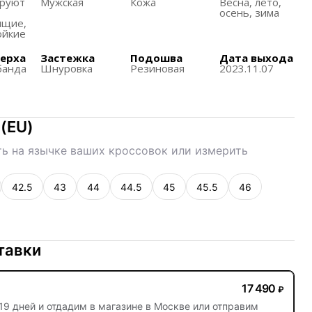
ируют
Мужская
Кожа
Весна, лето,
сутствует на носке и пятке обуви, что является
осень, зима
м дизайна Air Jordan 3.
ящиe,
ойкие
тается верным оригинальному дизайну 2013 года,
ета и детали.
верха
Застежка
Подошва
Дата выхода
банда
Шнуровка
Резиновая
2023.11.07
 полном размерном ряду для всей семьи, что
 для взрослых и детей.
(
EU
)
ь на язычке ваших кроссовок или измерить
42.5
43
44
44.5
45
45.5
46
тавки
17 490
₽
19 дней
и отдадим в магазине в Москве или отправим