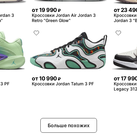
от
19 990
от
23 49
₽
ordan 3
Кроссовки Jordan Air Jordan 3
Кроссовки 
n"
Retro "Green Glow"
Jordan 3 "B
от
10 990
от
17 99
₽
 3 PF
Кроссовки Jordan Tatum 3 PF
Кроссовки 
Legacy 312
Больше похожих