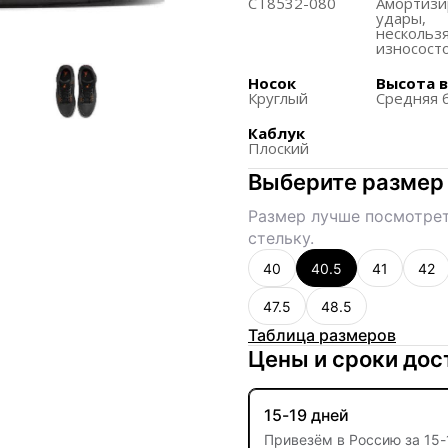
CT8532-080
Амортиз
Элефантовый принт при
удары,
классическим элементо
нескольз
износост
Внешний вид обуви ос
сохраняя основные цв
Носок
Высота 
Круглый
Средняя 
Кроссовки доступны в
Каблук
делает их доступными
Плоский
Выберите размер
Размер лучше посмотрет
стельку.
40
40.5
41
42
47.5
48.5
Таблица размеров
Цены и сроки дос
15-19 дней
Привезём в Россию за
15
-