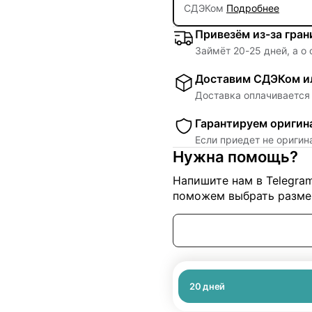
СДЭКом
Подробнее
Привезём из-за гра
Займёт
20
-
25
дней, а о
Доставим СДЭКом ил
Доставка оплачивается 
Гарантируем оригин
Если приедет не ориги
Нужна помощь?
Напишите нам в Telegra
поможем выбрать размер
20
дней