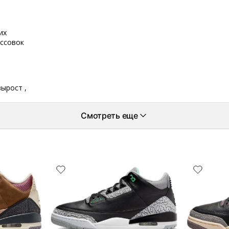
их
оссовок
вырост ,
Смотреть еще