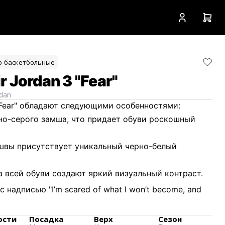
о-баскетбольные
 Jordan 3 "Fear"
rdan
 "Fear" обладают следующими особенностями:
но-серого замша, что придает обуви роскошный
швы присутствует уникальный черно-белый
 всей обуви создают яркий визуальный контраст.
 надписью "I’m scared of what I won’t become, and
 I could become" добавляют глубину и значимость
ости
Посадка
Верх
Сезон