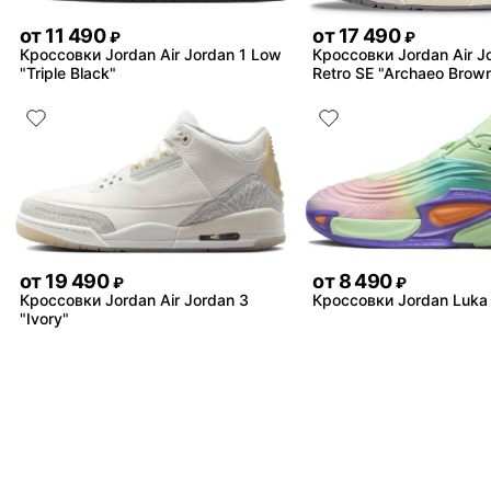
от
11 490
от
17 490
₽
₽
Кроссовки Jordan Air Jordan 1 Low
Кроссовки Jordan Air J
"Triple Black"
Retro SE "Archaeo Brow
от
19 490
от
8 490
₽
₽
Кроссовки Jordan Air Jordan 3
Кроссовки Jordan Luka
"Ivory"