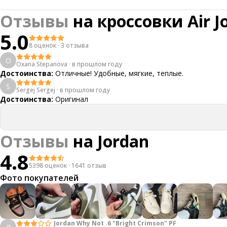
Отзывы
на
кроссовки Air J
5.0
8 оценок
·
3 отзыва
O
Oxana Stepanova
·
в прошлом году
Достоинства:
Отличные! Удобные, мягкие, теплые.
S
Sergej Sergej
·
в прошлом году
Достоинства:
Оригинал
Отзывы
на
Jordan
4.8
5398 оценок
·
1641 отзыв
Фото покупателей
Jordan Why Not .6 "Bright Crimson" PF