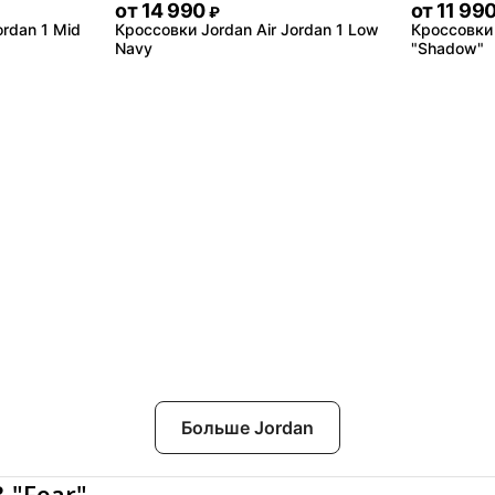
от
14 990
от
11 99
₽
ordan 1 Mid
Кроссовки Jordan Air Jordan 1 Low
Кроссовки 
Navy
"Shadow"
Больше Jordan
 "Fear"