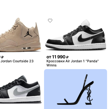
0
от
11 990
₽
₽
Jordan Courtside 23
Кроссовки Air Jordan 1 "Panda"
Wmns