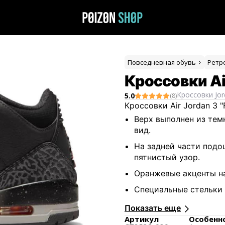
Повседневная обувь
Ретр
Кроссовки Air
Кроссовки
Jo
5.0
(
8
)
Кроссовки Air Jordan 3
Верх выполнен из тем
вид.
На задней части подо
пятнистый узор.
Оранжевые акценты на
Специальные стельки с
you’re scared of what
Показать еще
дизайну.
Артикул
Особенн