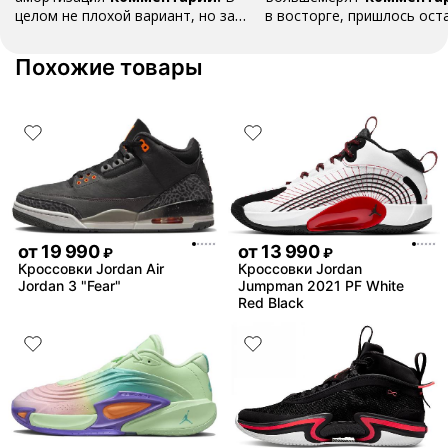
целом не плохой вариант, но за
в восторге, пришлось ост
стоимость этих кроссовок
первые на вырост , перез
множество других более хороших
новые поменьше. Нарядные
Похожие товары
баскетбольных кроссовок
красивые.
от
19 990
от
13 990
₽
₽
Кроссовки Jordan Air
Кроссовки Jordan
Jordan 3 "Fear"
Jumpman 2021 PF White
Red Black