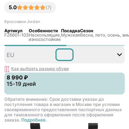
5.0
(
7
)
Кроссовки
Jordan
Артикул
Особенности
Посадка
Сезон
FZ6601-103
Нескользящиe,
Мужская
Весна, лето, осень, зи
износостойкие
40
42
42
43
44
4
EU
,5
,5
Как выбрать размер
обуви
8 990 ₽
15-19 дней
Обратите внимание: Срок доставки указан до
поступления товара в магазин в Москве при условии
своевременного предоставления паспортных данных
для таможенного оформления после оформления
заказа.
Подробнее.