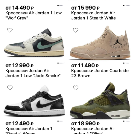
от
14 490
от
15 990
₽
₽
Кроссовки Air Jordan 1 Low
Кроссовки Jordan Air
"Wolf Grey"
Jordan 1 Stealth White
от
12 990
от
11 490
₽
₽
Кроссовки Jordan Air
Кроссовки Jordan Courtside
Jordan 1 Low "Jade Smoke"
23 Brown
от
12 490
от
18 990
₽
₽
Кроссовки Air Jordan 1
Кроссовки Jordan Air
"Panda" Wmns
Jordan 4 "Olive"