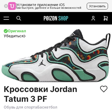
Установите приложение iOS
Установить
Там быстрее, удобнее и больше возможностей
Оригинал
Убедиться
Кроссовки Jordan
Tatum 3 PF
Обувь для спорта
Баскетбол