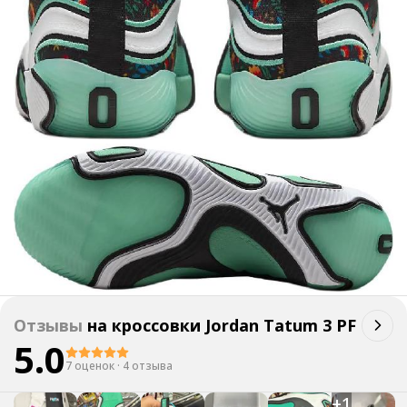
Отзывы
на
кроссовки Jordan Tatum 3 PF
5.0
7 оценок
·
4 отзыва
+
1