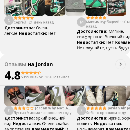
С
М
Максим Курбацкий
·
10 
Сергей
·
21 день назад
назад
Достоинства:
Очень
Достоинства:
Мягкие,
лёгкие
Недостатки:
Нет
комфортные. Внешний вид 
Недостатки:
Нет
Комме
Не покупайте, пусть будут
меня такие )
Отзывы
на
Jordan
4.8
5399 оценок
·
1640 отзывов
Jordan Why Not .6
Jordan Air J
Л
S
Лустин Михаил
"Bright Crimson" PF
·
в прошлом году
Sofia
·
в прошлом году
Mid SE "Tur
Достоинства:
Яркий внешний
Достоинства:
Яркие, хо
вид
Недостатки:
Очень слабая
пошиты
Недостатки:
амортизация
Комментарий:
В
Большемерят
Коммента