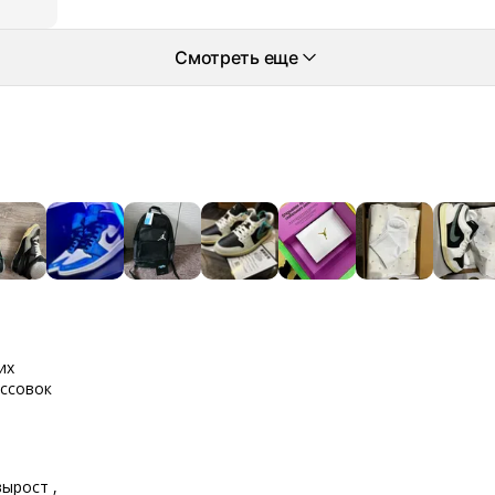
Смотреть еще
их
оссовок
вырост ,