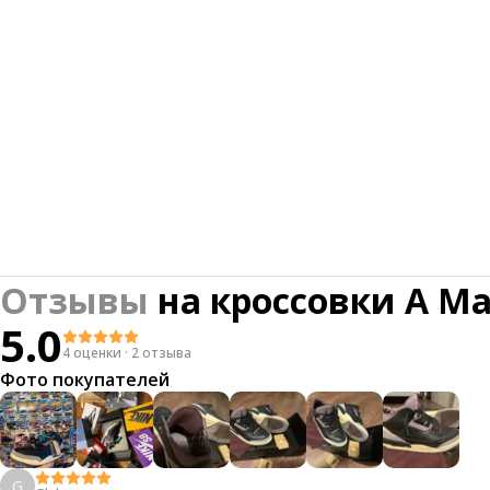
Отзывы
на
кроссовки A Ma 
5.0
4 оценки
·
2 отзыва
Фото покупателей
G