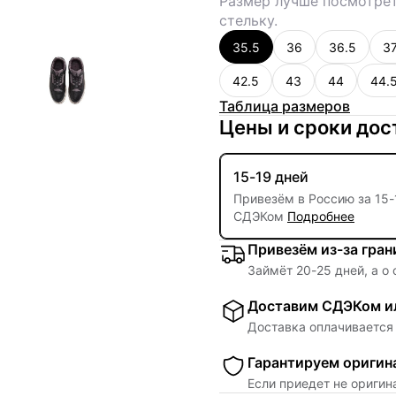
Размер лучше посмотрет
стельку.
35.5
36
36.5
37
42.5
43
44
44.
Таблица размеров
Цены и сроки дос
15-19 дней
Привезём в Россию за
15
-
СДЭКом
Подробнее
Привезём из-за гра
Займёт
20
-
25
дней, а о
Доставим СДЭКом ил
Доставка оплачивается 
Гарантируем оригин
Если приедет не ориги