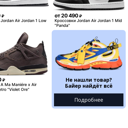
0
от
20 490
₽
₽
Jordan Air Jordan 1 Low
Кроссовки Jordan Air Jordan 1 Mid
"Panda"
Не нашли товар?
0
₽
A Ma Maniére x Air
Байер найдёт всё
tro "Violet Ore"
Подробнее