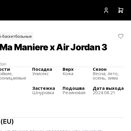
о-баскетбольные
a Maniere x Air Jordan 3
rdan
ости
Посадка
Верх
Сезон
ойкие,
Унисекс
Кожа
Весна, лето,
проницаемые
осень, зима
Застежка
Подошва
Дата выхода
Шнуровка
Резиновая
2024.08.21
(
EU
)