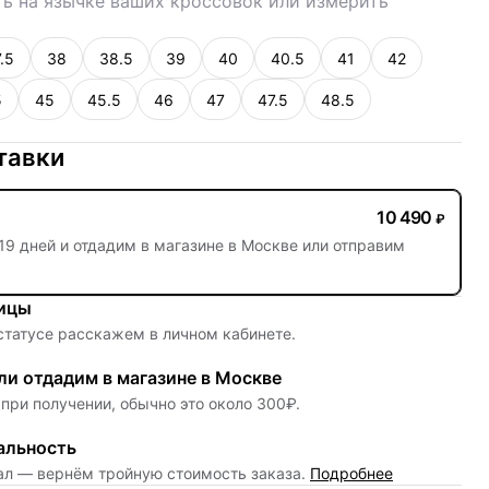
ь на язычке ваших кроссовок или измерить
.5
38
38.5
39
40
40.5
41
42
5
45
45.5
46
47
47.5
48.5
тавки
10 490
₽
19 дней
и отдадим в магазине в Москве или отправим
ницы
 статусе расскажем в личном кабинете.
и отдадим в магазине в Москве
при получении, обычно это около 300₽.
альность
нал — вернём тройную стоимость заказа.
Подробнее