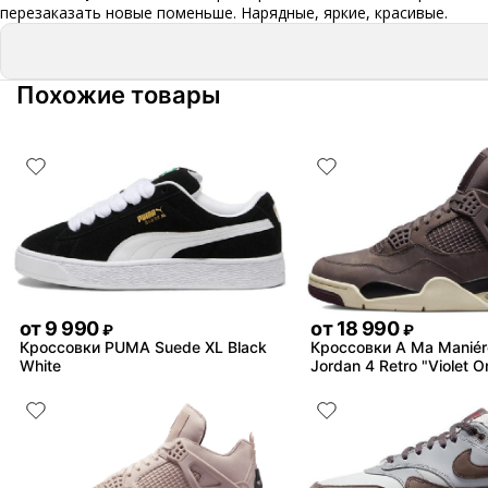
перезаказать новые поменьше. Нарядные, яркие, красивые.
Похожие товары
от
9 990
от
18 990
₽
₽
Кроссовки PUMA Suede XL Black
Кроссовки A Ma Maniére
White
Jordan 4 Retro "Violet O