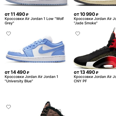
от
11 490
от
10 990
₽
₽
Кроссовки Air Jordan 1 Low "Wolf
Кроссовки Jordan Air J
Grey"
"Jade Smoke"
от
14 490
от
13 490
₽
₽
Кроссовки Jordan Air Jordan 1
Кроссовки Jordan Air J
"University Blue"
CNY PF