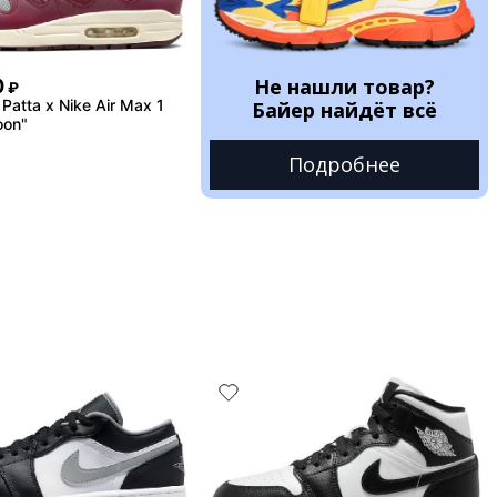
Не нашли товар?
0
₽
Patta x Nike Air Max 1
Байер найдёт всё
oon"
Подробнее