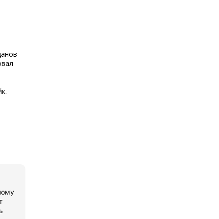
данов
овал
к.
ному
т
ь