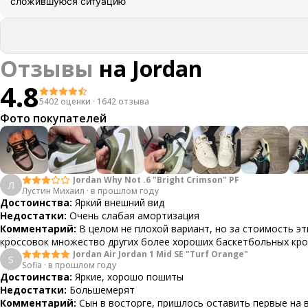
сложившуюся ситуацию
Отзывы
на
Jordan
4.8
5402 оценки
·
1642 отзыва
Фото покупателей
Jordan Why Not .6 "Bright Crimson" PF
Л
Лустин Михаил
·
в прошлом году
Достоинства:
Яркий внешний вид
Недостатки:
Очень слабая амортизация
Комментарий:
В целом не плохой вариант, но за стоимость эт
кроссовок множество других более хороших баскетбольных кр
Jordan Air Jordan 1 Mid SE "Turf Orange"
S
Sofia
·
в прошлом году
Достоинства:
Яркие, хорошо пошиты
Недостатки:
Большемерят
Комментарий:
Сын в восторге, пришлось оставить первые на 