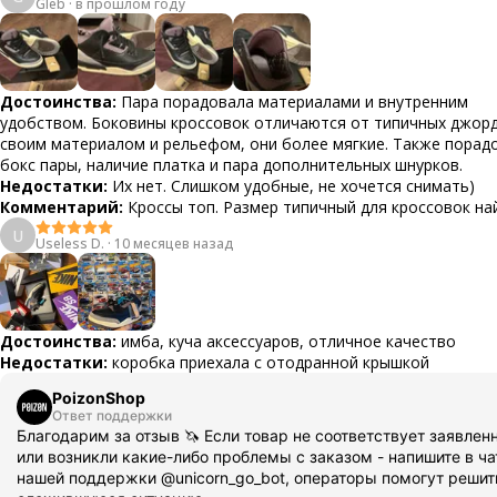
Gleb
·
в прошлом году
Достоинства:
Пара порадовала материалами и внутренним
удобством. Боковины кроссовок отличаются от типичных джор
своим материалом и рельефом, они более мягкие. Также порад
бокс пары, наличие платка и пара дополнительных шнурков.
Недостатки:
Их нет. Слишком удобные, не хочется снимать)
Комментарий:
Кроссы топ. Размер типичный для кроссовок най
U
Useless D.
·
10 месяцев назад
Достоинства:
имба, куча аксессуаров, отличное качество
Недостатки:
коробка приехала с отодранной крышкой
PoizonShop
Ответ поддержки
Благодарим за отзыв 🦄 Если товар не соответствует заявлен
или возникли какие-либо проблемы с заказом - напишите в ча
нашей поддержки @unicorn_go_bot, операторы помогут решит