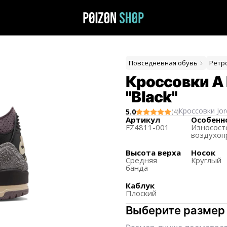
Повседневная обувь
Ретр
Кроссовки A M
"Black"
Кроссовки
Jo
5.0
(
4
)
Артикул
Особенн
FZ4811-001
Износост
воздухо
Высота верха
Носок
Средняя
Круглый
банда
Каблук
Плоский
Выберите размер