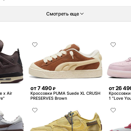
Смотреть еще
от
7 490
от
26 49
₽
 x Air
Кроссовки PUMA Suede XL CRUSH
Кроссовки 
re"
PRESERVES Brown
1 "Love You