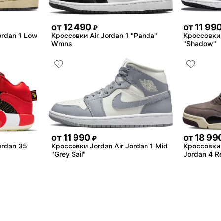
от
12 490
от
11 99
₽
ordan 1 Low
Кроссовки Air Jordan 1 "Panda"
Кроссовки 
Wmns
"Shadow"
от
11 990
от
18 99
₽
ordan 35
Кроссовки Jordan Air Jordan 1 Mid
Кроссовки 
"Grey Sail"
Jordan 4 Re