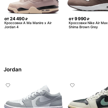
от
24 490
от
9 990
₽
₽
Кроссовки A Ma Manire x Air
Кроссовки Nike Air Max
Jordan 4
Shima Brown Grey
Jordan