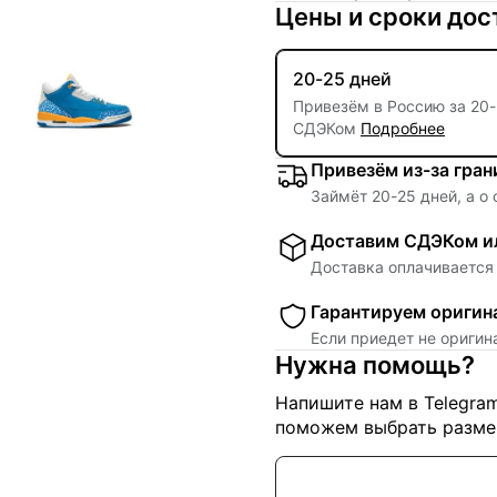
Цены и сроки дос
20-25 дней
Привезём в Россию за
20
-
СДЭКом
Подробнее
Привезём из-за гра
Займёт
20
-
25
дней, а о
Доставим СДЭКом ил
Доставка оплачивается 
Гарантируем оригин
Если приедет не ориги
Нужна помощь?
Напишите нам в Telegra
поможем выбрать размер