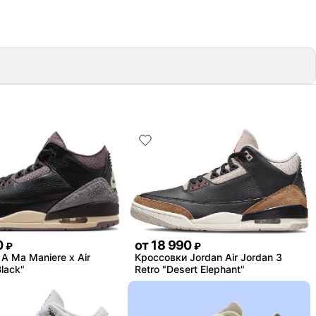
0
от
18 990
₽
₽
A Ma Maniere x Air
Кроссовки Jordan Air Jordan 3
lack"
Retro "Desert Elephant"