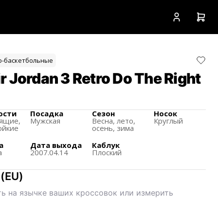
о-баскетбольные
 Jordan 3 Retro Do The Right
ости
Посадка
Сезон
Носок
ящиe,
Мужская
Весна, лето,
Круглый
ойкие
осень, зима
а
Дата выхода
Каблук
а
2007.04.14
Плоский
(
EU
)
ь на язычке ваших кроссовок или измерить