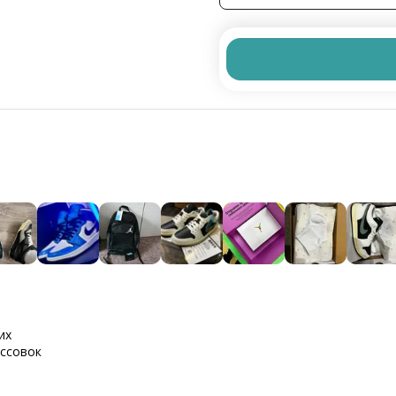
их
оссовок