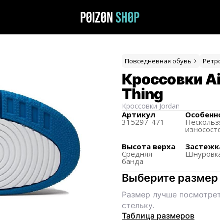
Повседневная обувь
Ретр
Кроссовки Air
Thing
Кроссовки
Jordan
Артикул
Особенн
315297-471
Нескольз
износост
Высота верха
Застежк
Средняя
Шнуровк
банда
Выберите размер
Размер лучше посмотрет
стельку.
Таблица размеров