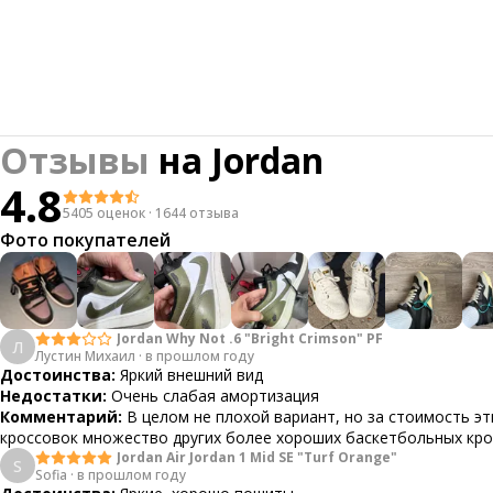
Отзывы
на
Jordan
4.8
5405 оценок
·
1644 отзыва
Фото покупателей
Jordan Why Not .6 "Bright Crimson" PF
Л
Лустин Михаил
·
в прошлом году
Достоинства:
Яркий внешний вид
Недостатки:
Очень слабая амортизация
Комментарий:
В целом не плохой вариант, но за стоимость эт
кроссовок множество других более хороших баскетбольных кр
Jordan Air Jordan 1 Mid SE "Turf Orange"
S
Sofia
·
в прошлом году