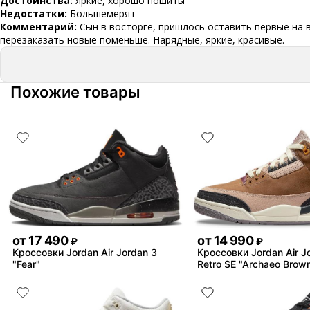
Достоинства:
Яркие, хорошо пошиты
Недостатки:
Большемерят
Комментарий:
Сын в восторге, пришлось оставить первые на 
перезаказать новые поменьше. Нарядные, яркие, красивые.
Похожие товары
от
17 490
от
14 990
₽
₽
Кроссовки Jordan Air Jordan 3
Кроссовки Jordan Air J
"Fear"
Retro SE "Archaeo Brow