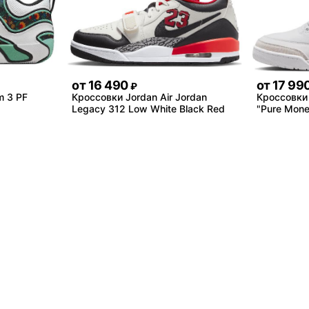
от
16 490
от
17 99
₽
m 3 PF
Кроссовки Jordan Air Jordan
Кроссовки 
Legacy 312 Low White Black Red
"Pure Mone