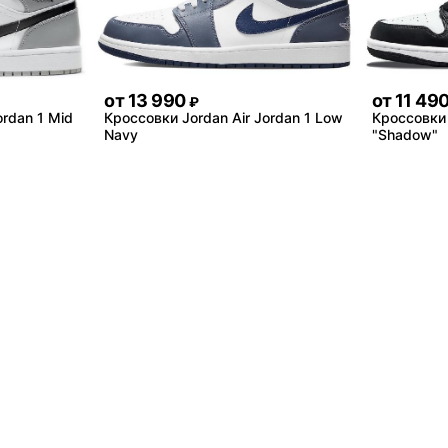
от
13 990
от
11 49
₽
ordan 1 Mid
Кроссовки Jordan Air Jordan 1 Low
Кроссовки 
Navy
"Shadow"