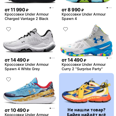
от
11 990
от
8 990
₽
₽
Кроссовки Under Armour
Кроссовки Under Armour
Charged Vantage 2 Black
Spawn 4
от
14 490
от
14 490
₽
₽
Кроссовки Under Armour
Кроссовки Under Armour
Spawn 4 White Grey
Curry 2 "Surprise Party"
Не нашли товар?
от
10 490
₽
Байер найдёт всё
Кроссовки Under Armour