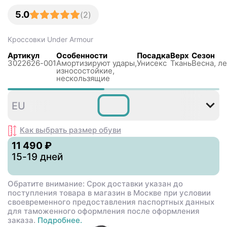
5.0
(
2
)
Кроссовки
Under Armour
Артикул
Особенности
Посадка
Верх
Сезон
3022626-001
Амортизируют удары,
Унисекс
Ткань
Весна, ле
износостойкие,
нескользящиe
42
44
EU
,5
Как выбрать размер
обуви
11 490 ₽
15-19 дней
Обратите внимание: Срок доставки указан до
поступления товара в магазин в Москве при условии
своевременного предоставления паспортных данных
для таможенного оформления после оформления
заказа.
Подробнее.