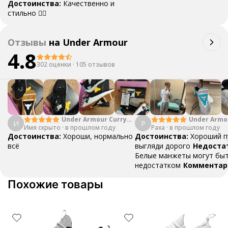
Достоинства:
Качественно и
стильно 👍🏼
Отзывы
на
Under Armour
4.8
302 оценки
·
105 отзывов
Under Armour Curry 4
Under Armo
И
P
Имя скрыто
·
Low White Blue
в прошлом году
Paxa
·
в прошлом году
Достоинства:
Хороши, нормально
Достоинства:
Хороший п
всё
выгляди дорого
Недоста
Белые манжеты могут бы
недостатком
Комментар
Топчиковый пух спасибо
Похожие товары