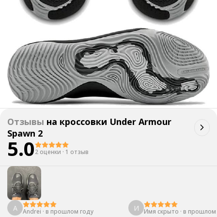
Отзывы
на
кроссовки Under Armour
Spawn 2
5.0
2 оценки
·
1 отзыв
A
И
Andrei
·
в прошлом году
Имя скрыто
·
в прошлом