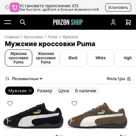
Установите приложение iOS
Установить
Там быстрее, удобнее и больше возможностей
Главная
Кроссовки
Puma
Мужские
Мужские кроссовки Puma
Мужские
Женские
кроссовки
кроссовки
Black
White
High
Puma
Puma
Фильтры
Мужские
Размер
Цена
В наличии