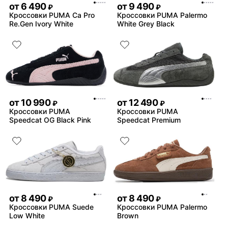
от
6 490
от
9 490
₽
₽
Кроссовки PUMA Ca Pro
Кроссовки PUMA Palermo
Re.Gen Ivory White
White Grey Black
от
10 990
от
12 490
₽
₽
Кроссовки PUMA
Кроссовки PUMA
Speedcat OG Black Pink
Speedcat Premium
от
8 490
от
8 490
₽
₽
Кроссовки PUMA Suede
Кроссовки PUMA Palermo
Low White
Brown