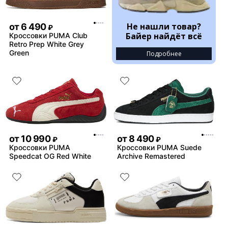
Не нашли товар?
от
6 490
₽
Байер найдёт всё
Кроссовки PUMA Club
Retro Prep White Grey
Green
Подробнее
от
10 990
от
8 490
₽
₽
Кроссовки PUMA
Кроссовки PUMA Suede
Speedcat OG Red White
Archive Remastered