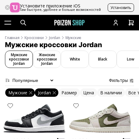
Установите приложение iOS
Установить
Там быстрее, удобнее и больше возможностей
Главная
Кроссовки
Jordan
Мужские
Мужские кроссовки Jordan
Мужские
Женские
кроссовки
кроссовки
White
Black
Low
Jordan
Jordan
Фильтры
Мужские
Jordan
Размер
Цена
В наличии
Все 