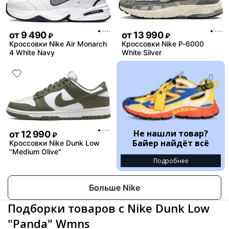
от
9 490
от
13 990
₽
₽
Кроссовки Nike Air Monarch
Кроссовки Nike P-6000
4 White Navy
White Silver
Не нашли товар?
от
12 990
₽
Байер найдёт всё
Кроссовки Nike Dunk Low
"Medium Olive"
Подробнее
Больше Nike
Подборки товаров с Nike Dunk Low
"Panda" Wmns