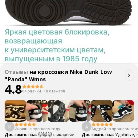
Яркая цветовая блокировка,
возвращающая
к университетским цветам,
выпущенным в 1985 году
Отзывы
на
кроссовки Nike Dunk Low
"Panda" Wmns
4.8
64 оценки
·
18 отзывов
И
А
Инга❤️
·
в прошлом году
Андрей
·
в прошлом год
Достоинства:
😻😻😻 шикарные
Достоинства:
Удобные, 