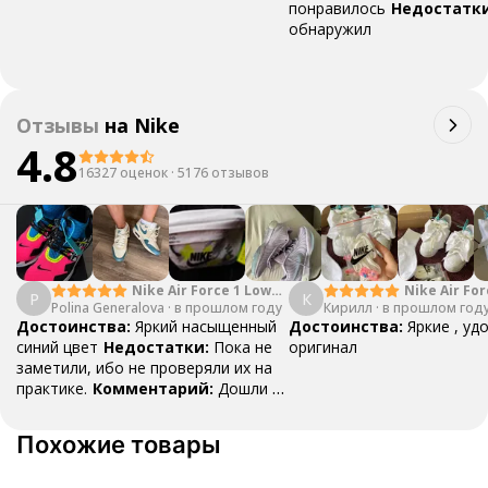
понравилось
Недостатки
обнаружил
Отзывы
на
Nike
4.8
16327 оценок
·
5176 отзывов
Nike Air Force 1 Low
Nike Air For
P
К
Polina Generalova
College Pack White
·
в прошлом году
Кирилл
·
в прошлом год
Yellow
Blue
Достоинства:
Яркий насыщенный
Достоинства:
Яркие , уд
синий цвет
Недостатки:
Пока не
оригинал
заметили, ибо не проверяли их на
практике.
Комментарий:
Дошли за
29 дней, в подарок положили
насочки!
Похожие товары