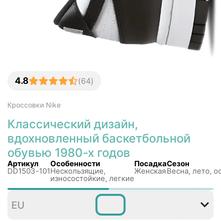
4.8
(
64
)
Кроссовки
Nike
Классический дизайн,
вдохновленный баскетбольной
обувью 1980-х годов
Артикул
Особенности
Посадка
Сезон
DD1503-101
Нескользящиe,
Женская
Весна, лето, о
износостойкие, легкие
35
36
36
37
38
3
EU
,5
,5
,5