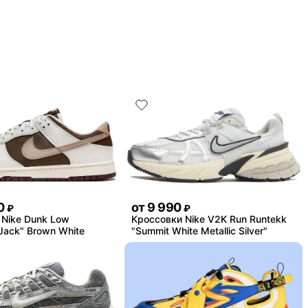
0
от
9 990
₽
₽
 Nike Dunk Low
Кроссовки Nike V2K Run Runtekk
Jack" Brown White
"Summit White Metallic Silver"