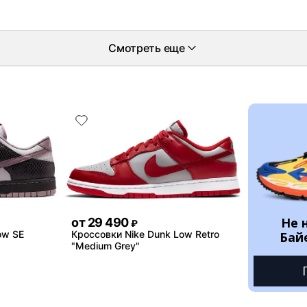
Смотреть еще
Не 
от
29 490
₽
ow SE
Кроссовки Nike Dunk Low Retro
Бай
"Medium Grey"