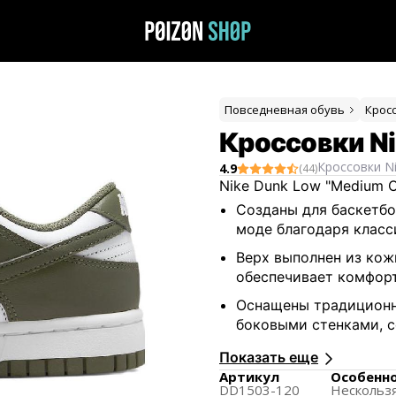
Повседневная обувь
Крос
Кроссовки Ni
Кроссовки
N
4.9
(
44
)
Nike Dunk Low "Medium 
Созданы для баскетбо
моде благодаря класс
Верх выполнен из кож
обеспечивает комфорт
Оснащены традиционн
боковыми стенками, 
Подошва с рисунком в
Показать еще
сцепление.
Артикул
Особенн
DD1503-120
Нескольз