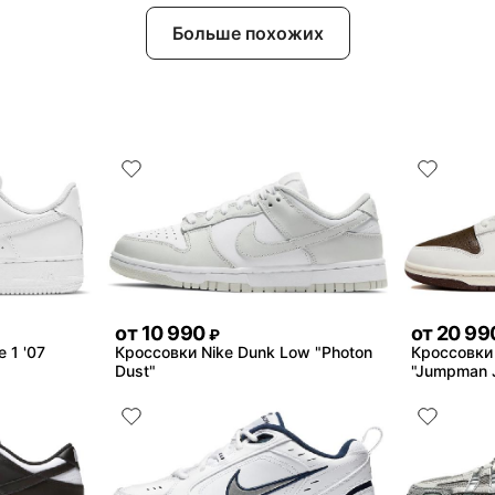
Больше похожих
от
10 990
от
20 99
₽
e 1 '07
Кроссовки Nike Dunk Low "Photon
Кроссовки
Dust"
"Jumpman 