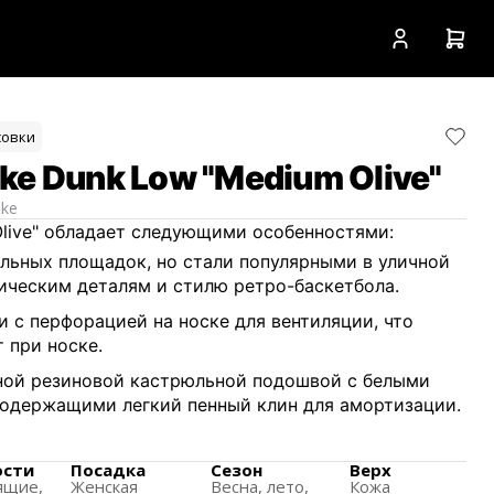
совки
ke Dunk Low "Medium Olive"
ike
Olive" обладает следующими особенностями:
льных площадок, но стали популярными в уличной
ическим деталям и стилю ретро-баскетбола.
и с перфорацией на носке для вентиляции, что
 при носке.
ой резиновой кастрюльной подошвой с белыми
содержащими легкий пенный клин для амортизации.
 виде рыбьей кости обеспечивает отличное
ости
Посадка
Сезон
Верх
ящиe,
Женская
Весна, лето,
Кожа