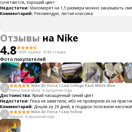
сочетаются, хороший цвет
Недостатки:
Маломерят на 1,5 размера можно заказывать см
Комментарий:
Рекомендую, лютая классика
Отзывы
на
Nike
4.8
16361 оценка
·
5183 отзыва
Фото покупателей
Nike Air Force 1 Low College Pack White Blue
P
Polina Generalova
·
в прошлом году
Достоинства:
Яркий насыщенный синий цвет
Недостатки:
Пока не заметили, ибо не проверяли их на практи
Комментарий:
Дошли за 29 дней, в подарок положили насочки!
Nike Air Force 1 Low Yellow
К
Кирилл
·
в прошлом году