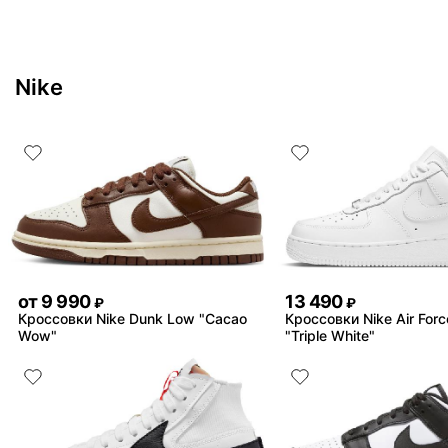
Nike
от
9 990
13 490
₽
₽
Кроссовки Nike Dunk Low "Cacao
Кроссовки Nike Air Forc
Wow"
"Triple White"