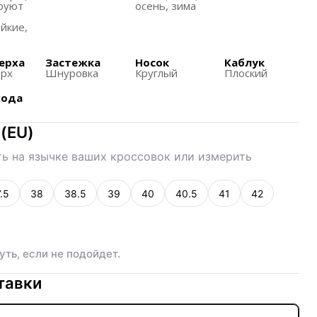
ю вышивку с брендингом на пятках и окрашенную
руют
осень, зима
йкие,
m Olive" сочетает белый и оливковый цвета, что
 для осеннего сезона.
ерха
Застежка
Носок
Каблук
ерх
Шнуровка
Круглый
Плоский
 аудитории, предлагая размеры, специально
женщин.
хода
менты, отражающие природные мотивы в дизайне,
(
EU
)
кательными для любителей городской моды с
еными эстетическими предпочтениями.
ь на язычке ваших кроссовок или измерить
.5
38
38.5
39
40
40.5
41
42
уть, если не подойдет.
тавки