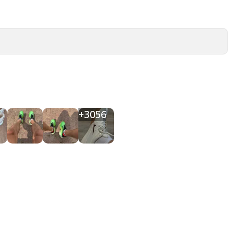
+
3056