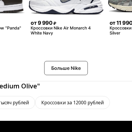
от
9 990
от
11 99
₽
ow "Panda"
Кроссовки Nike Air Monarch 4
Кроссовки 
White Navy
Silver
Больше Nike
edium Olive"
тысяч рублей
Кроссовки за 12000 рублей