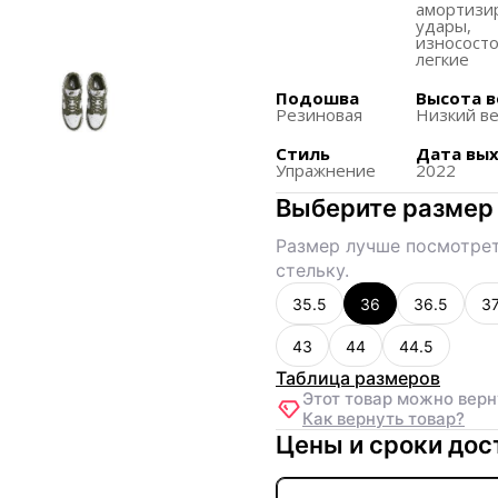
Дизайн включает белу
амортизи
удары,
середину подошвы.
износосто
легкие
Цветовая схема "Mediu
делает их идеальными
Подошва
Высота в
Резиновая
Низкий в
Подходят для женской
адаптированные для 
Стиль
Дата вы
Упражнение
2022
Включают в себя эле
Выберите размер
что делает их привле
органическими и зел
Размер лучше посмотрет
стельку.
35.5
36
36.5
37
43
44
44.5
Таблица размеров
Этот товар можно верн
Как вернуть товар?
Цены и сроки дос