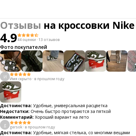
Отзывы
на
кроссовки Nike
4.9
44 оценки
·
13 отзывов
Фото покупателей
И
Имя скрыто
·
в прошлом году
Достоинства:
Удобные, универсальная расцветка
Недостатки:
Очень быстро протираются за пяткой
Комментарий:
Хороший вариант на лето
g
gersok
·
в прошлом году
Достоинства:
Удобные, мягкая стелька, со многими вещами