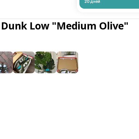
20
дней
 Dunk Low "Medium Olive"