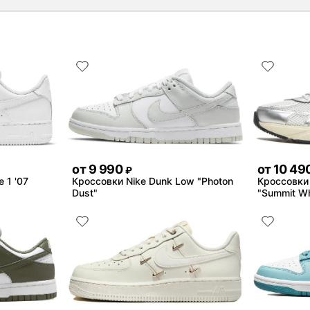
от
9 990
от
10 49
₽
e 1 '07
Кроссовки Nike Dunk Low "Photon
Кроссовки 
Dust"
"Summit Whi