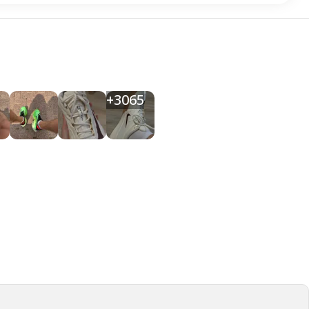
+
3065