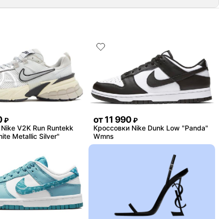
0
от
11 990
₽
₽
Nike V2K Run Runtekk
Кроссовки Nike Dunk Low "Panda"
te Metallic Silver"
Wmns