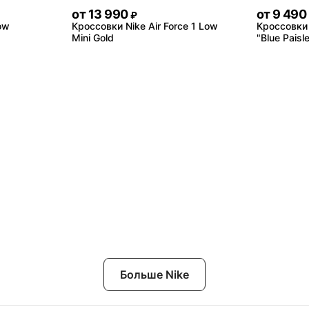
от
13 990
от
9 490
₽
ow
Кроссовки Nike Air Force 1 Low
Кроссовки
Mini Gold
"Blue Paisl
Больше Nike