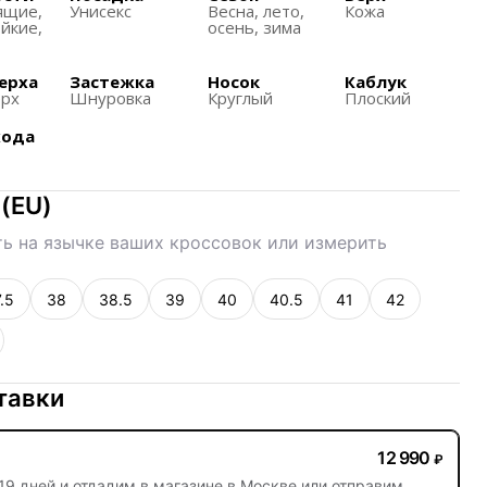
ожны в течение 7 дней после доставки при условии,
ящиe,
Унисекс
Весна, лето,
Кожа
вался.
йкие,
осень, зима
логией амортизации Nike Air, обеспечивающей
ерха
Застежка
Носок
Каблук
 ударов.
ерх
Шнуровка
Круглый
Плоский
хода
(
EU
)
ь на язычке ваших кроссовок или измерить
.5
38
38.5
39
40
40.5
41
42
тавки
12 990
₽
19 дней
и отдадим в магазине в Москве или отправим