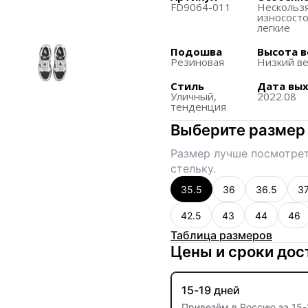
Возврат и обмен возм
FD9064-011
Нескольз
что товар не использо
износосто
легкие
Обувь оснащена техно
Подошва
Высота в
комфорт и поглощение
Резиновая
Низкий в
Стиль
Дата вы
Уличный,
2022.08
тенденция
Выберите размер
Размер лучше посмотрет
стельку.
35.5
36
36.5
37
42.5
43
44
46
Таблица размеров
Цены и сроки дос
15-19 дней
Привезём в Россию за
15
-