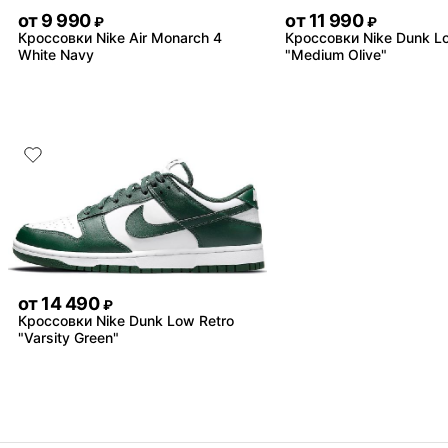
от
9 990
от
11 990
₽
₽
Кроссовки Nike Air Monarch 4
Кроссовки Nike Dunk L
White Navy
"Medium Olive"
от
14 490
₽
Кроссовки Nike Dunk Low Retro
"Varsity Green"