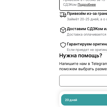
СДЭКом
Подробнее
Привезём из-за гра
Займёт
20
-
25
дней, а о
Доставим СДЭКом ил
Доставка оплачивается 
Гарантируем оригин
Если приедет не ориги
Нужна помощь?
Напишите нам в Telegra
поможем выбрать размер
20
дней