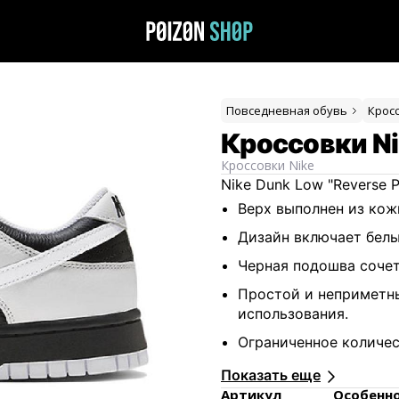
Повседневная обувь
Крос
Кроссовки Ni
Кроссовки
Nike
Nike Dunk Low "Reverse
Верх выполнен из кож
Дизайн включает белы
Черная подошва сочет
Простой и неприметны
использования.
Ограниченное количес
Продукт проходит стр
Показать еще
Артикул
Особенн