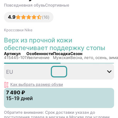
Повседневная обувь
Спортивные
4.9
(
16
)
Кроссовки
Nike
Верх из прочной кожи
обеспечивает поддержку стопы
Артикул
Особенности
Посадка
Сезон
415445-101
Увеличение
Мужская
Весна, лето, осень, зима
35
36
36
37
38
3
EU
,5
,5
,5
Как выбрать размер
обуви
7 490 ₽
15-19 дней
Обратите внимание: Срок доставки указан до
поступления товара в магазин в Москве при условии