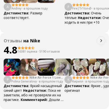
A
F
Andrey
·
в прошлом году
Fire|Tr1ton🥀
·
в прошло
Достоинства:
Размер
Достоинства:
Очень
соответствует.
тёплые
Недостатки:
Оче
ходить в них при +10
Отзывы
на
Nike
4.8
16381 оценка
·
5190 отзывов
Nike Air Force 1 Low
Nike Air For
P
К
Polina Generalova
College Pack White
·
в прошлом году
Кирилл
·
в прошлом год
Yellow
Blue
Достоинства:
Яркий насыщенный
Достоинства:
Яркие , уд
синий цвет
Недостатки:
Пока не
оригинал
заметили, ибо не проверяли их на
практике.
Комментарий:
Дошли за
29 дней, в подарок положили
насочки!