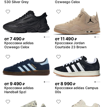
530 Silver Grey
Ozweego Celox
от
7 490
от
11 490
₽
₽
Кроссовки adidas
Кроссовки Jordan
Ozweego Celox
Courtside 23 Brown
от
9 490
от
8 990
₽
₽
Кроссовки adidas
Кроссовки adidas Campus
Handball Spzl
00s