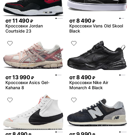
от
11 490
от
8 490
₽
₽
Кроссовки Jordan
Кроссовки Vans Old Skool
Courtside 23
Black
от
13 990
от
8 490
₽
₽
Кроссовки Asics Gel-
Кроссовки Nike Air
Kahana 8
Monarch 4 Black
от
8 490
от
9 990
₽
₽