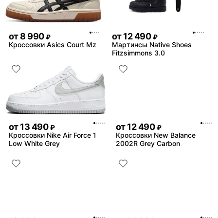
от
8 990
от
12 490
₽
₽
Кроссовки Asics Court Mz
Мартинсы Native Shoes
Fitzsimmons 3.0
от
13 490
от
12 490
₽
₽
Кроссовки Nike Air Force 1
Кроссовки New Balance
Low White Grey
2002R Grey Carbon