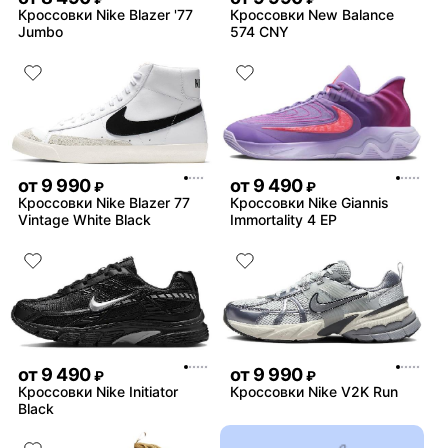
Кроссовки Nike Blazer '77
Кроссовки New Balance
Jumbo
574 CNY
от
9 990
от
9 490
₽
₽
Кроссовки Nike Blazer 77
Кроссовки Nike Giannis
Vintage White Black
Immortality 4 EP
от
9 490
от
9 990
₽
₽
Кроссовки Nike Initiator
Кроссовки Nike V2K Run
Black