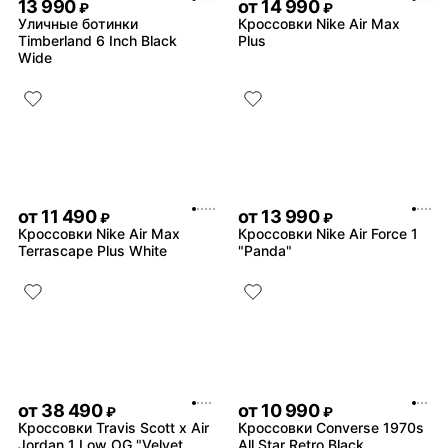
13 990
от
14 990
₽
₽
Уличные ботинки
Кроссовки Nike Air Max
Timberland 6 Inch Black
Plus
Wide
от
11 490
от
13 990
₽
₽
Кроссовки Nike Air Max
Кроссовки Nike Air Force 1
Terrascape Plus White
"Panda"
от
38 490
от
10 990
₽
₽
Кроссовки Travis Scott x Air
Кроссовки Converse 1970s
Jordan 1 Low OG "Velvet
All Star Retro Black