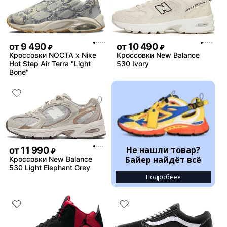
от
9 490
от
10 490
₽
₽
Кроссовки NOCTA x Nike
Кроссовки New Balance
Hot Step Air Terra "Light
530 Ivory
Bone"
Не нашли товар?
от
11 990
₽
Байер найдёт всё
Кроссовки New Balance
530 Light Elephant Grey
Подробнее