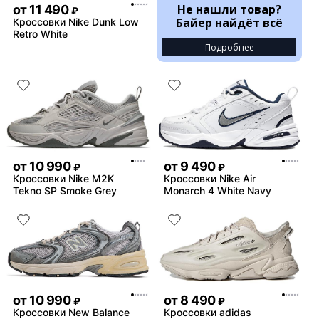
Не нашли товар?
от
11 490
₽
Байер найдёт всё
Кроссовки Nike Dunk Low
Retro White
Подробнее
от
10 990
от
9 490
₽
₽
Кроссовки Nike M2K
Кроссовки Nike Air
Tekno SP Smoke Grey
Monarch 4 White Navy
от
10 990
от
8 490
₽
₽
Кроссовки New Balance
Кроссовки adidas