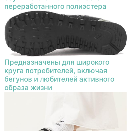
переработанного полиэстера
Предназначены для широкого
круга потребителей, включая
бегунов и любителей активного
образа жизни