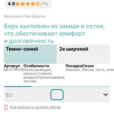
4.9
(
78
)
Кроссовки
New Balance
Верх выполнен из замши и сетки,
что обеспечивает комфорт
и долговечность
Темно-синий
2e широкий
Артикул
Особенности
Посадка
Сезон
ML574EVB
Нескользящиe,
Унисекс
Весна, лето, осе
износостойкие,
воздухопроницаемые,
легкие
36
37
37
38
38
3
EU
,5
,5
Как выбрать размер
обуви