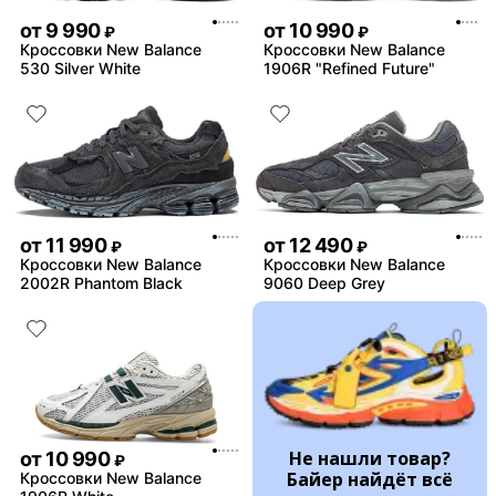
от
9 990
от
10 990
₽
₽
Кроссовки New Balance
Кроссовки New Balance
530 Silver White
1906R "Refined Future"
от
11 990
от
12 490
₽
₽
Кроссовки New Balance
Кроссовки New Balance
2002R Phantom Black
9060 Deep Grey
Не нашли товар?
от
10 990
₽
Байер найдёт всё
Кроссовки New Balance