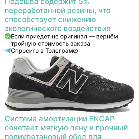
Подошва содержит 5%
переработанной резины, что
способствует снижению
экологического воздействия
Если приедет не оригинал — вернём
тройную стоимость заказа
Спросите в Телеграме
Система амортизации ENCAP
сочетает мягкую пену и прочный
полиуретановый обод для