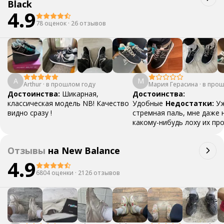
Black
4.9
78 оценок
·
26 отзывов
A
М
Arthur
·
в прошлом году
Мария Герасина
·
в прош
Достоинства:
Шикарная,
Достоинства:
классическая модель NB! Качество
Удобные
Недостатки:
У
видно сразу !
стремная паль, мне даже 
какому-нибудь лоху их пр
то стыдно будет
Коммен
Самые дорогие носки в м
Отзывы
на
New Balance
(11500)
Ответ поддержк
4.9
Благодарим за отзыв 🦄 О
сомнения в сторону, мы
6804 оценки
·
2126 отзывов
гарантируем подлинность 
Если по каким-то причинам
руках окажется подделка
вернем деньги в трехкрат
размере. Каждый товар п