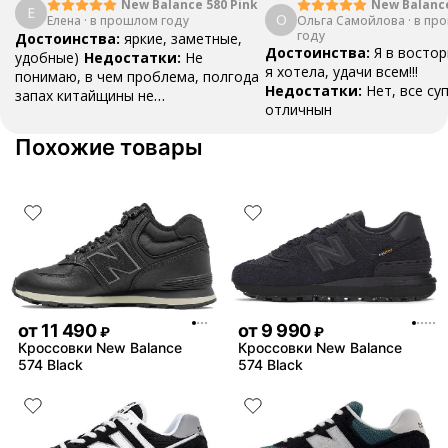
проверку на оригинальнос
New Balanc
New Balance 580 Pink
Е
О
Ольга Самойлова
"Urbancore"
·
в пр
Елена
·
в прошлом году
ознакомиться подробно 
году
Достоинства:
яркие, заметные,
в разделе Блог «Проверка
Достоинства:
Я в востор
удобные)
Недостатки:
Не
оригинальность»
я хотела, удачи всем!!!
понимаю, в чем проблема, полгода
Недостатки:
Нет, все су
запах китайщины не
отличнын
выветривается. (Ношу их очень
редко)
Комментарий:
За свои
Похожие товары
деньги вполне норм.
от
11 490
от
9 990
₽
₽
Кроссовки New Balance
Кроссовки New Balance
574 Black
574 Black