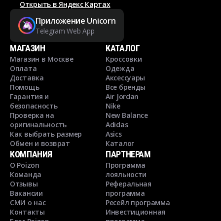
Открыть в Яндекс Картах
Приложение Unicorn
Telegram Web App
МАГАЗИН
КАТАЛОГ
Магазин в Москве
Кроссовки
Оплата
Одежда
Доставка
Аксессуары
Помощь
Все бренды
Гарантия и
Air Jordan
безопасность
Nike
Проверка на
New Balance
оригинальность
Adidas
Как выбрать размер
Asics
Обмен и возврат
Каталог
КОМПАНИЯ
ПАРТНЕРАМ
О Poizon
Программа
Команда
лояльности
Отзывы
Реферальная
Вакансии
программа
СМИ о нас
Ресейл программа
Контакты
Инвестиционная