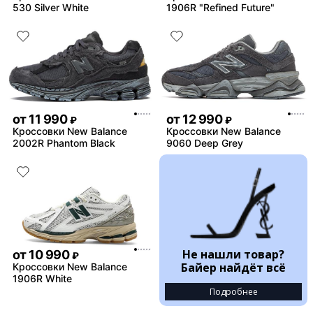
530 Silver White
1906R "Refined Future"
от
11 990
от
12 990
₽
₽
Кроссовки New Balance
Кроссовки New Balance
2002R Phantom Black
9060 Deep Grey
Не нашли товар?
от
10 990
₽
Байер найдёт всё
Кроссовки New Balance
1906R White
Подробнее