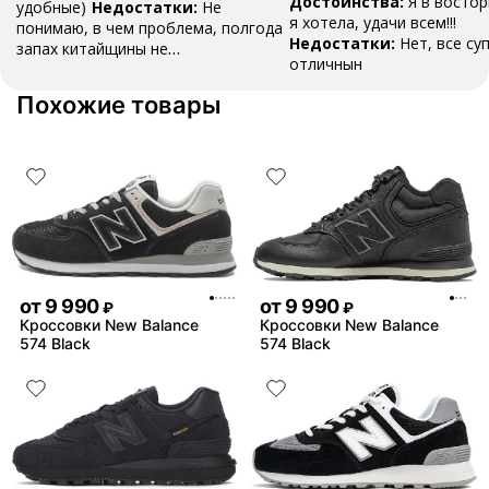
Достоинства:
Я в востор
удобные)
Недостатки:
Не
я хотела, удачи всем!!!
понимаю, в чем проблема, полгода
Недостатки:
Нет, все су
запах китайщины не
отличнын
выветривается. (Ношу их очень
редко)
Комментарий:
За свои
Похожие товары
деньги вполне норм.
от
9 990
от
9 990
₽
₽
Кроссовки New Balance
Кроссовки New Balance
574 Black
574 Black