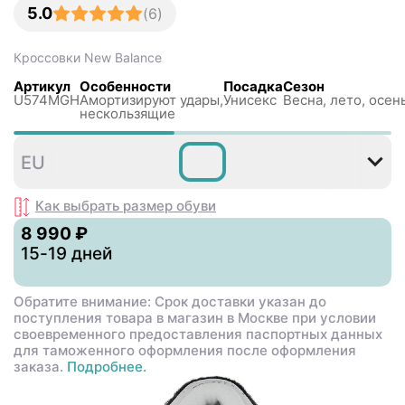
5.0
(
6
)
Кроссовки
New Balance
Артикул
Особенности
Посадка
Сезон
U574MGH
Амортизируют удары,
Унисекс
Весна, лето, осен
нескользящиe
36
37
37
38
38
4
EU
,5
,5
Как выбрать размер
обуви
8 990 ₽
15-19 дней
Обратите внимание: Срок доставки указан до
поступления товара в магазин в Москве при условии
своевременного предоставления паспортных данных
для таможенного оформления после оформления
заказа.
Подробнее.