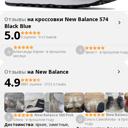
Отзывы
на
кроссовки New Balance 574
Black Blue
5.0
6 оценок
·
0 отзывов
Э
А
Александр Карюк
·
в прошлом
Эрнест
·
в прошлом году
месяце
Отзывы
на
New Balance
4.9
6881 оценка
·
2152 отзыва
New Balanc
New Balance 580 Pink
Е
О
Ольга Самойлова
"Urbancore"
·
в пр
Елена
·
в прошлом году
году
Достоинства:
яркие, заметные,