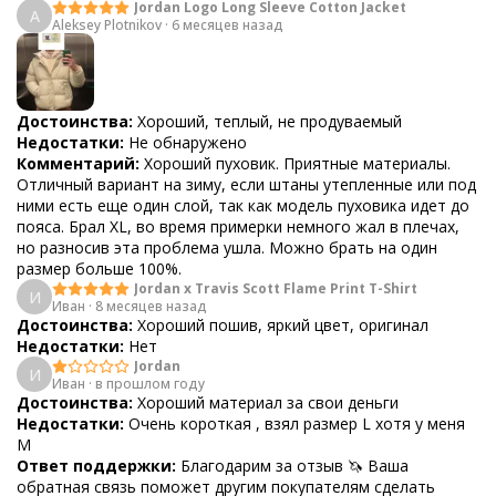
Jordan Logo Long Sleeve Cotton Jacket
A
Aleksey Plotnikov
·
6 месяцев назад
Достоинства:
Хороший, теплый, не продуваемый
Недостатки:
Не обнаружено
Комментарий:
Хороший пуховик. Приятные материалы.
Отличный вариант на зиму, если штаны утепленные или под
ними есть еще один слой, так как модель пуховика идет до
пояса. Брал XL, во время примерки немного жал в плечах,
но разносив эта проблема ушла. Можно брать на один
размер больше 100%.
Jordan x Travis Scott Flame Print T-Shirt
И
Иван
·
8 месяцев назад
Достоинства:
Хороший пошив, яркий цвет, оригинал
Недостатки:
Нет
Jordan
И
Иван
·
в прошлом году
Достоинства:
Хороший материал за свои деньги
Недостатки:
Очень короткая , взял размер L хотя у меня
М
Ответ поддержки:
Благодарим за отзыв 🦄 Ваша
обратная связь поможет другим покупателям сделать