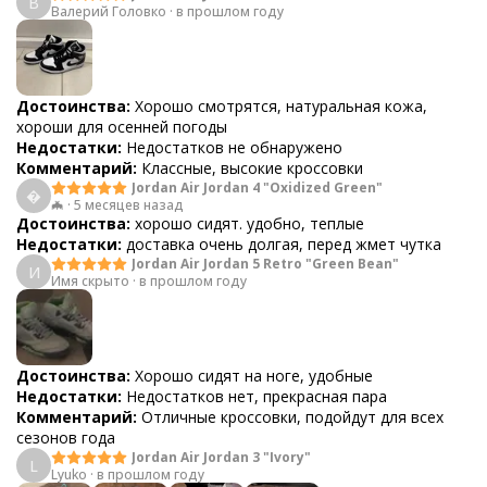
В
Валерий Головко
·
в прошлом году
Достоинства:
Хорошо смотрятся, натуральная кожа,
хороши для осенней погоды
Недостатки:
Недостатков не обнаружено
Комментарий:
Классные, высокие кроссовки
Jordan Air Jordan 4 "Oxidized Green"

🦇
·
5 месяцев назад
Достоинства:
хорошо сидят. удобно, теплые
Недостатки:
доставка очень долгая, перед жмет чутка
Jordan Air Jordan 5 Retro "Green Bean"
И
Имя скрыто
·
в прошлом году
Достоинства:
Хорошо сидят на ноге, удобные
Недостатки:
Недостатков нет, прекрасная пара
Комментарий:
Отличные кроссовки, подойдут для всех
сезонов года
Jordan Air Jordan 3 "Ivory"
L
Lyuko
·
в прошлом году