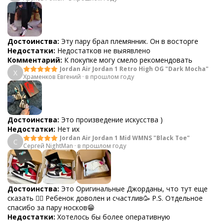
Достоинства:
Эту пару брал племянник. Он в восторге
Недостатки:
Недостатков не выяявлено
Комментарий:
К покупке могу смело рекомендовать
Jordan Air Jordan 1 Retro High OG "Dark Mocha"
Х
Храменков Евгений
·
в прошлом году
Достоинства:
Это произведение искусства )
Недостатки:
Нет их
Jordan Air Jordan 1 Mid WMNS "Black Toe"
С
Сергей NightMan
·
в прошлом году
Достоинства:
Это Оригинальные Джорданы, что тут еще
сказать 👍🏻 Ребенок доволен и счастлив🥳 P.S. Отдельное
спасибо за пару носков😁
Недостатки:
Хотелось бы более оперативную