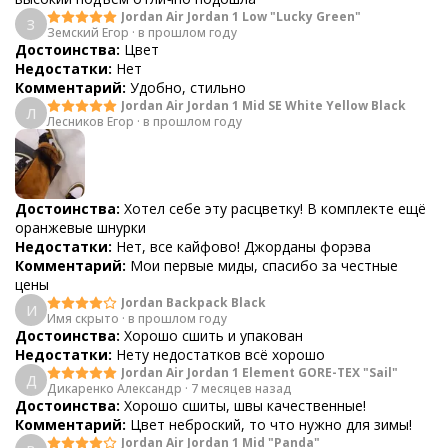
Jordan Air Jordan 1 Low "Lucky Green"
З
Земский Егор
·
в прошлом году
Достоинства:
Цвет
Недостатки:
Нет
Комментарий:
Удобно, стильно
Jordan Air Jordan 1 Mid SE White Yellow Black
Л
Лесников Егор
·
в прошлом году
Достоинства:
Хотел себе эту расцветку! В комплекте ещё
оранжевые шнурки
Недостатки:
Нет, все кайфово! Джорданы форэва
Комментарий:
Мои первые миды, спасибо за честные
цены
Jordan Backpack Black
И
Имя скрыто
·
в прошлом году
Достоинства:
Хорошо сшить и упакован
Недостатки:
Нету недостатков всё хорошо
Jordan Air Jordan 1 Element GORE-TEX "Sail"
Д
Дикаренко Александр
·
7 месяцев назад
Достоинства:
Хорошо сшиты, швы качественные!
Комментарий:
Цвет неброский, то что нужно для зимы!
Jordan Air Jordan 1 Mid "Panda"