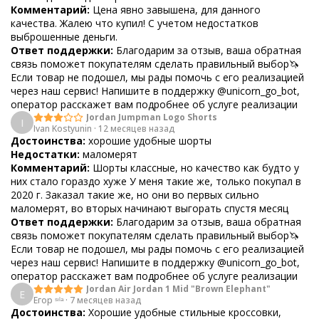
Комментарий:
Цена явно завышена, для данного
качества. Жалею что купил! С учетом недостатков
выброшенные деньги.
Ответ поддержки:
Благодарим за отзыв, ваша обратная
связь поможет покупателям сделать правильный выбор🦄
Если товар не подошел, мы рады помочь с его реализацией
через наш сервис! Напишите в поддержку @unicorn_go_bot,
оператор расскажет вам подробнее об услуге реализации
Jordan Jumpman Logo Shorts
I
Ivan Kostyunin
·
12 месяцев назад
Достоинства:
хорошие удобные шорты
Недостатки:
маломерят
Комментарий:
Шорты классные, но качество как будто у
них стало гораздо хуже У меня такие же, только покупал в
2020 г. Заказал такие же, но они во первых сильно
маломерят, во вторых начинают выгорать спустя месяц
Ответ поддержки:
Благодарим за отзыв, ваша обратная
связь поможет покупателям сделать правильный выбор🦄
Если товар не подошел, мы рады помочь с его реализацией
через наш сервис! Напишите в поддержку @unicorn_go_bot,
оператор расскажет вам подробнее об услуге реализации
Jordan Air Jordan 1 Mid "Brown Elephant"
Е
Егор ˢᶦˡᵃ
·
7 месяцев назад
Достоинства:
Хорошие удобные стильные кроссовки,