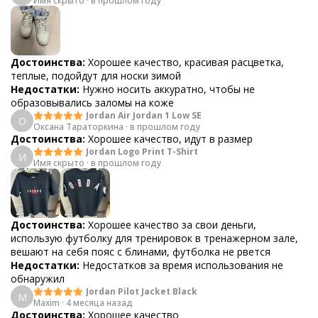
Имя скрыто
·
Purple
в прошлом году
Достоинства:
Хорошее качество, красивая расцветка,
теплые, подойдут для носки зимой
Недостатки:
Нужно носить аккуратно, чтобы не
образовывались заломы на коже
Jordan Air Jordan 1 Low SE
О
Оксана Тараторкина
·
в прошлом году
Достоинства:
Хорошее качество, идут в размер
Jordan Logo Print T-Shirt
И
Имя скрыто
·
в прошлом году
Достоинства:
Хорошее качество за свои деньги,
использую футболку для тренировок в тренажерном зале,
вешают на себя пояс с блинами, футболка не рвется
Недостатки:
Недостатков за время использования не
обнаружил
Jordan Pilot Jacket Black
M
Maxim
·
4 месяца назад
Достоинства:
Хорошее качество