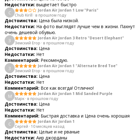
Недостатки:
выцветает быстро
Jordan Air Jordan 1 Low "Paris"
C
Chub Kirill
·
в прошлом году
Достоинства:
Цена была низкой.
Недостатки:
На фото выглядят лучше чем в жизни. Пахнут
очень дешевой обувью.
Jordan Air Jordan 3 Retro "Desert Elephant"
З
Земский Егор
·
в прошлом году
Достоинства:
Цена
Недостатки:
Нет
Комментарий:
Рекомендую.
Jordan Air Jordan 1 "Alternate Bred Toe"
З
Земский Егор
·
в прошлом году
Достоинства:
Цена
Недостатки:
Нет
Комментарий:
Все как всегда! Отлично!
Jordan Air Jordan 1 Mid Sanded Purple
М
Марк
·
в прошлом году
Достоинства:
Цена
Недостатки:
Нет
Комментарий:
Быстрая доставка и Цена очень хорошая
Jordan Air Jordan 1
С
Сергей
·
10 месяцев назад
Достоинства:
Целые и не рваные
Недостатки:
Аир джорданы