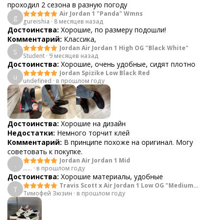
проходил 2 сезона в разную погоду
Air Jordan 1 "Panda" Wmns
g
gureishia
·
8 месяцев назад
Достоинства:
Хорошие, по размеру подошли!
Комментарий:
Классика,
Jordan Air Jordan 1 High OG "Black White"
S
Student
·
9 месяцев назад
Достоинства:
Хорошие, очень удобные, сидят плотно
Jordan Spizike Low Black Red
u
undefined
·
в прошлом году
Достоинства:
Хорошие на дизайн
Недостатки:
Немного торчит клей
Комментарий:
В принципе похоже на оригинал. Могу
советовать к покупке.
Jordan Air Jordan 1 Mid
.
......
·
в прошлом году
Достоинства:
Хорошие материалы, удобные
Travis Scott x Air Jordan 1 Low OG "Medium
Т
Тимофей Зюзин
Olive"
·
в прошлом году