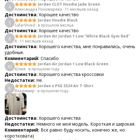
Jordan CLOT Hoodie Jade Green
А
Александра Пономарева
·
11 месяцев назад
Достоинства:
Хорошее качество
Jordan Hoodie Black
S
SafarShved
·
в прошлом месяце
Достоинства:
Хорошее качество
Jordan Air Jordan 1 Low "White Black Gym Red"
8
8
·
11 месяцев назад
Достоинства:
Хорошего качества, мне понравились, очень
удобные.
Комментарий:
Спасибо
Jordan Air Jordan 1 Low Black Green
Ю
Юлия
·
в прошлом году
Достоинства:
Хорошего качества кроссовки
Недостатки:
Не.
Jordan x PSG SS24 Air T-Shirt
В
Владимир
·
в прошлом году
Достоинства:
Хорошего качества
Недостатки:
Немного не моя модель. Короткая и широкая.
Комментарий:
Все равно буду носить, конечно же, но
коротковата)