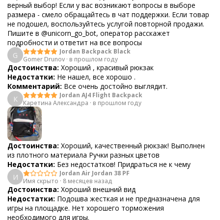
верный выбор! Если у вас возникают вопросы в выборе
размера - смело обращайтесь в чат поддержки. Если товар
не подошел, воспользуйтесь услугой повторной продажи.
Пишите в @unicorn_go_bot, оператор расскажет
подробности и ответит на все вопросы
Jordan Backpack Black
G
Gomer Drunov
·
в прошлом году
Достоинства:
Хороший , красивый рюкзак
Недостатки:
Не нашел, все хорошо .
Комментарий:
Все очень достойно выглядит.
Jordan AJ4 Flight Backpack
К
Каретина Александра
·
в прошлом году
Достоинства:
Хороший, качественный рюкзак! Выполнен
из плотного материала Ручки разных цветов
Недостатки:
Без недостатков! Придраться не к чему
Jordan Air Jordan 38 PF
И
Имя скрыто
·
8 месяцев назад
Достоинства:
Хороший внешний вид
Недостатки:
Подошва жесткая и не предназначена для
игры на площадке. Нет хорошего торможения
необходимого для игры.