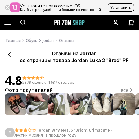
Установите приложение iOS
Установить
Там быстрее, удобнее и больше возможностей
Главная
Обувь
Jordan
Отзывы
Отзывы
на
Jordan
со страницы товара Jordan Luka 2 "Bred" PF
4.8
5379 оценок
·
1637 отзывов
Фото покупателей
все
Jordan Why Not .6 "Bright Crimson" PF
Л
Лустин Михаил
·
в прошлом году