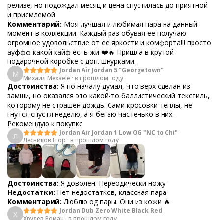
релизе, но подождал месяц и цена спустилась до приятной
и приемлемой
Комментарий:
Моя лучшая и любимая пара на данный
момент в коллекции. Каждый раз обувая ее получаю
огромное удовольствие от ее яркости и комфорта!!! просто
ауффф какой кайф есть жи ❤️🔥 Пришла в крутой
подарочной коробке с доп. шнурками.
Jordan Air Jordan 5 "Georgetown"
М
Михаил Mexaele
·
в прошлом году
Достоинства:
Я по началу думал, что верх сделан из
замши, но оказался это какой-то баллистический текстиль,
которому не страшен дождь. Сами кросовки тёплы, не
гнутся спустя неделю, а я бегаю частенько в них.
Рекомендую к покупке
Jordan Air Jordan 1 Low OG "NC to Chi"
Л
Лесников Егор
·
в прошлом году
Достоинства:
Я доволен. Переодически ножу
Недостатки:
Нет недостатков, классная пара
Комментарий:
Люблю og пары. Они из кожи 🔥
Jordan Dub Zero White Black Red
Х
Хрулев Роман
·
в прошлом году