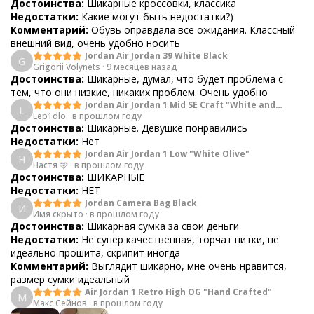
Достоинства:
Шикарные кроссовки, классика
Недостатки:
Какие могут быть недостатки?)
Комментарий:
Обувь оправдала все ожидания. Классный
внешний вид, очень удобно носить
Jordan Air Jordan 39 White Black
G
Grigorii Volynets
·
9 месяцев назад
Достоинства:
Шикарные, думал, что будет проблема с
тем, что они низкие, никаких проблем. Очень удобно
Jordan Air Jordan 1 Mid SE Craft "White and
L
Lep1dlo
·
в прошлом году
Phantom" GS
Достоинства:
Шикарные. Девушке понравились
Недостатки:
Нет
Jordan Air Jordan 1 Low "White Olive"
Н
Настя 🩵
·
в прошлом году
Достоинства:
ШИКАРНЫЕ
Недостатки:
НЕТ
Jordan Camera Bag Black
И
Имя скрыто
·
в прошлом году
Достоинства:
Шикарная сумка за свои деньги
Недостатки:
Не супер качественная, торчат нитки, не
идеально прошита, скрипит иногда
Комментарий:
Выглядит шикарно, мне очень нравится,
размер сумки идеальный
Air Jordan 1 Retro High OG "Hand Crafted"
М
Макс Сейнов
·
в прошлом году