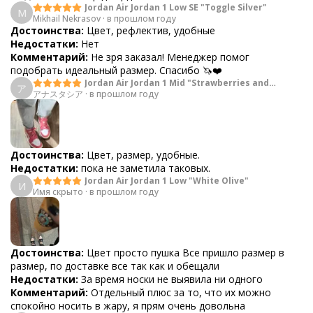
Jordan Air Jordan 1 Low SE "Toggle Silver"
M
Mikhail Nekrasov
·
в прошлом году
Достоинства:
Цвет, рефлектив, удобные
Недостатки:
Нет
Комментарий:
Не зря заказал! Менеджер помог
подобрать идеальный размер. Спасибо 🦄❤️
Jordan Air Jordan 1 Mid "Strawberries and
ア
アナスタシア
·
Cream"
в прошлом году
Достоинства:
Цвет, размер, удобные.
Недостатки:
пока не заметила таковых.
Jordan Air Jordan 1 Low "White Olive"
И
Имя скрыто
·
в прошлом году
Достоинства:
Цвет просто пушка Все пришло размер в
размер, по доставке все так как и обещали
Недостатки:
За время носки не выявила ни одного
Комментарий:
Отдельный плюс за то, что их можно
спокойно носить в жару, я прям очень довольна