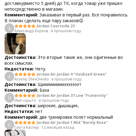
доставку(вместо 5 дней) до ТК, когда товар уже пришел
непосредственно в магазин.
Комментарий:
Заказывал в первый раз. Всё понравилось.
В планах сделать еще пару заказов😉
Jordan Courtside 23
А
Александр Борков
·
в прошлом году
Достоинства:
Это вторые такие же, они офигенные во
всех смыслах.
Недостатки:
Нету.
Jordan Air Jordan 4 "Oxidized Green"
A
Arseniy Shevchenko
·
в прошлом году
Достоинства:
Щиииииииииэээээээт
Комментарий:
База
Jordan Air Jordan 37 Low "Fraternity"
И
Имя скрыто
·
в прошлом году
Достоинства:
широкие, дышащие,
Недостатки:
нет
Комментарий:
две тренировки полёт нормальный
Jordan Air Jordan 1 Mid "Barely Rose"
С
Света Каспер
·
12 месяцев назад