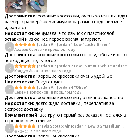
Достоинства:
хорошие кроссовки, очень хотела их, идут
размер в размер(как минимум мой размер подошел мне
идеально)
Недостатки:
не думала, что язычок с пластиковой
вставкой и из-за неё первое время натирают.
Jordan Air Jordan 1 Low "Lucky Green"
А
Авдеев Сергей
·
в прошлом году
Достоинства:
хорошие кроссовки очень удобные и легко
подходящие под многое
Jordan Air Jordan 2 Low "Summit White and Ice
К
Кондур Анна
Blue"
·
в прошлом году
Достоинства:
Хорошие кроссовки,очень удобные
Недостатки:
Отсутствуют
Jordan Air Jordan 4 "Olive"
С
Сережа трифонов
·
в прошлом году
Достоинства:
хорошие кроссовки , отличное качество
Недостатки:
долго ждал доставки , переплатил за
экспресс доставку
Комментарий:
все круто первый раз заказал , остался в
хорошем впечатлении
Travis Scott x Air Jordan 1 Low OG "Medium
◎
◎●◍●◎
·
в прошлом году
Olive"
Достоинства:
Хорошие кроссовки