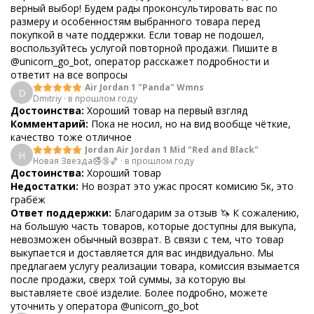
верный выбор! Будем рады проконсультировать вас по
размеру и особенностям выбранного товара перед
покупкой в чате поддержки. Если товар не подошел,
воспользуйтесь услугой повторной продажи. Пишите в
@unicorn_go_bot, оператор расскажет подробности и
ответит на все вопросы
Air Jordan 1 "Panda" Wmns
D
Dmitriy
·
в прошлом году
Достоинства:
Хороший товар на первый взгляд
Комментарий:
Пока не носил, но на вид вообще чёткие,
качество тоже отличное
Jordan Air Jordan 1 Mid "Red and Black"
Н
Новая Звезда🚭🔞🏀
·
в прошлом году
Достоинства:
Хороший товар
Недостатки:
Но возрат это ужас просят комисию 5к, это
грабëж
Ответ поддержки:
Благодарим за отзыв 🦄 К сожалению,
на большую часть товаров, которые доступны для выкупа,
невозможен обычный возврат. В связи с тем, что товар
выкупается и доставляется для вас индвидуально. Мы
предлагаем услугу реализации товара, комиссия взымается
после продажи, сверх той суммы, за которую вы
выставляете своё изделие. Более подробно, можете
уточнить у оператора @unicorn_go_bot