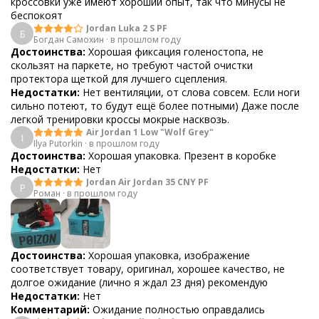
кроссовки уже имеют хороший опыт, так что минусы не
беспокоят
Jordan Luka 2 S PF
Б
Богдан Самохин
·
в прошлом году
Достоинства:
Хорошая фиксация голеностопа, не
скользят на паркете, но требуют частой очистки
протектора щеткой для лучшего сцепления.
Недостатки:
Нет вентиляции, от слова совсем. Если ноги
сильно потеют, то будут ещё более потными) Даже после
легкой тренировки кроссы мокрые насквозь.
Air Jordan 1 Low "Wolf Grey"
I
Ilya Putorkin
·
в прошлом году
Достоинства:
Хорошая упаковка. Презент в коробке
Недостатки:
Нет
Jordan Air Jordan 35 CNY PF
Р
Роман
·
в прошлом году
Достоинства:
Хорошая упаковка, изображение
соответствует товару, оригинал, хорошее качество, не
долгое ожидание (лично я ждал 23 дня) рекомендую
Недостатки:
Нет
Комментарий:
Ожидание полностью оправдались