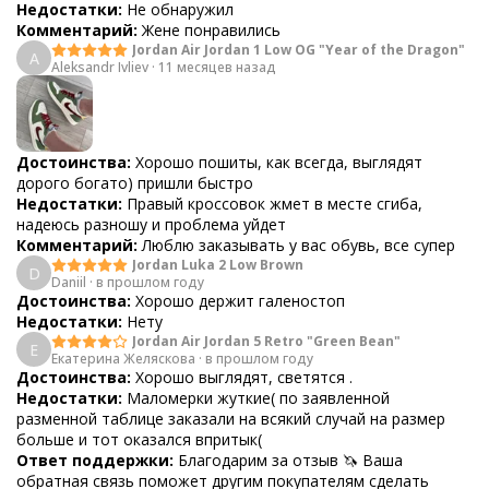
Недостатки:
Не обнаружил
Комментарий:
Жене понравились
Jordan Air Jordan 1 Low OG "Year of the Dragon"
A
Aleksandr Ivliev
·
11 месяцев назад
Достоинства:
Хорошо пошиты, как всегда, выглядят
дорого богато) пришли быстро
Недостатки:
Правый кроссовок жмет в месте сгиба,
надеюсь разношу и проблема уйдет
Комментарий:
Люблю заказывать у вас обувь, все супер
Jordan Luka 2 Low Brown
D
Daniil
·
в прошлом году
Достоинства:
Хорошо держит галеностоп
Недостатки:
Нету
Jordan Air Jordan 5 Retro "Green Bean"
Е
Екатерина Желяскова
·
в прошлом году
Достоинства:
Хорошо выглядят, светятся .
Недостатки:
Маломерки жуткие( по заявленной
разменной таблице заказали на всякий случай на размер
больше и тот оказался впритык(
Ответ поддержки:
Благодарим за отзыв 🦄 Ваша
обратная связь поможет другим покупателям сделать