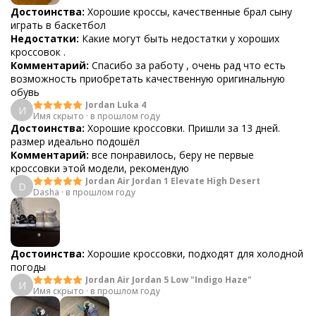
Достоинства:
Хорошие кроссы, качественные брал сыну
играть в баскетбол
Недостатки:
Какие могут быть недостатки у хороших
кроссовок .
Комментарий:
Спасибо за работу , очень рад что есть
возможность приобретать качественную оригинальную
обувь
Jordan Luka 4
И
Имя скрыто
·
в прошлом году
Достоинства:
Хорошие кроссовки. Пришли за 13 дней.
размер идеально подошёл
Комментарий:
все понравилось, беру не первые
кроссовки этой модели, рекомендую
Jordan Air Jordan 1 Elevate High Desert
D
Dasha
·
в прошлом году
Достоинства:
Хорошие кроссовки, подходят для холодной
погоды
Jordan Air Jordan 5 Low "Indigo Haze"
И
Имя скрыто
·
в прошлом году