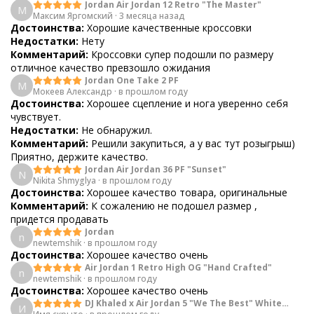
Jordan Air Jordan 12 Retro "The Master"
М
Максим Яргомский
·
3 месяца назад
Достоинства:
Хорошие качественные кроссовки
Недостатки:
Нету
Комментарий:
Кроссовки супер подошли по размеру
отличное качество превзошло ожидания
Jordan One Take 2 PF
М
Мокеев Александр
·
в прошлом году
Достоинства:
Хорошее сцепление и нога уверенно себя
чувствует.
Недостатки:
Не обнаружил.
Комментарий:
Решили закупиться, а у вас тут розыгрыш)
Приятно, держите качество.
Jordan Air Jordan 36 PF "Sunset"
N
Nikita Shmyglya
·
в прошлом году
Достоинства:
Хорошее качество товара, оригинальные
Комментарий:
К сожалению не подошел размер ,
придется продавать
Jordan
n
newtemshik
·
в прошлом году
Достоинства:
Хорошее качество очень
Air Jordan 1 Retro High OG "Hand Crafted"
n
newtemshik
·
в прошлом году
Достоинства:
Хорошее качество очень
DJ Khaled x Air Jordan 5 "We The Best" White
И