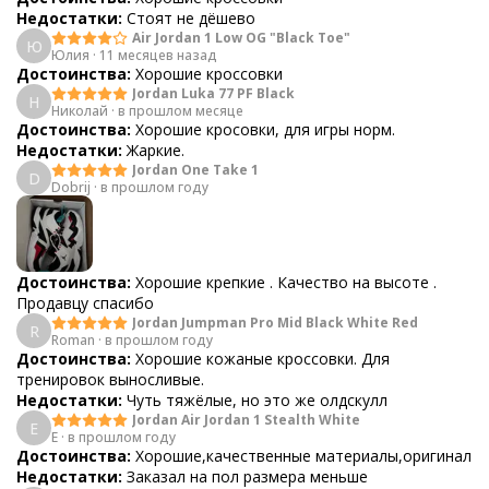
Недостатки:
Стоят не дёшево
Air Jordan 1 Low OG "Black Toe"
Ю
Юлия
·
11 месяцев назад
Достоинства:
Хорошие кроссовки
Jordan Luka 77 PF Black
Н
Николай
·
в прошлом месяце
Достоинства:
Хорошие кросовки, для игры норм.
Недостатки:
Жаркие.
Jordan One Take 1
D
Dobrij
·
в прошлом году
Достоинства:
Хорошие крепкие . Качество на высоте .
Продавцу спасибо
Jordan Jumpman Pro Mid Black White Red
R
Roman
·
в прошлом году
Достоинства:
Хорошие кожаные кроссовки. Для
тренировок выносливые.
Недостатки:
Чуть тяжёлые, но это же олдскулл
Jordan Air Jordan 1 Stealth White
E
E
·
в прошлом году
Достоинства:
Хорошие,качественные материалы,оригинал
Недостатки:
Заказал на пол размера меньше