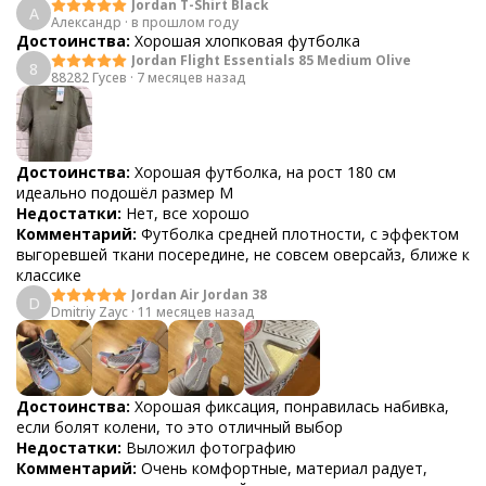
Jordan T-Shirt Black
А
Александр
·
в прошлом году
Достоинства:
Хорошая хлопковая футболка
Jordan Flight Essentials 85 Medium Olive
8
88282 Гусев
·
7 месяцев назад
Достоинства:
Хорошая футболка, на рост 180 см
идеально подошёл размер М
Недостатки:
Нет, все хорошо
Комментарий:
Футболка средней плотности, с эффектом
выгоревшей ткани посередине, не совсем оверсайз, ближе к
классике
Jordan Air Jordan 38
D
Dmitriy Zayc
·
11 месяцев назад
Достоинства:
Хорошая фиксация, понравилась набивка,
если болят колени, то это отличный выбор
Недостатки:
Выложил фотографию
Комментарий:
Очень комфортные, материал радует,