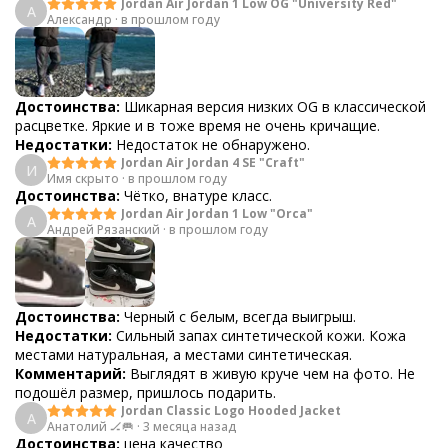
Jordan Air Jordan 1 Low OG "University Red"
А
Александр
·
в прошлом году
Достоинства:
Шикарная версия низких OG в классической
расцветке. Яркие и в тоже время не очень кричащие.
Недостатки:
Недостаток не обнаружено.
Jordan Air Jordan 4 SE "Craft"
И
Имя скрыто
·
в прошлом году
Достоинства:
Чётко, внатуре класс.
Jordan Air Jordan 1 Low "Orca"
А
Андрей Рязанский
·
в прошлом году
Достоинства:
Черный с белым, всегда выигрыш.
Недостатки:
Сильный запах синтетической кожи. Кожа
местами натуральная, а местами синтетическая.
Комментарий:
Выглядят в живую круче чем на фото. Не
подошёл размер, пришлось подарить.
Jordan Classic Logo Hooded Jacket
А
Анатолий 🏒🥅
·
3 месяца назад
Достоинства:
цена качество