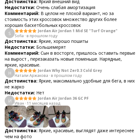
Достоинства:
Яркий внешний вид
Недостатки:
Очень слабая амортизация
Комментарий:
В целом не плохой вариант, но за
стоимость этих кроссовок множество других более
хороших баскетбольных кроссовок
Jordan Air Jordan 1 Mid SE "Turf Orange"
S
Sofia
·
в прошлом году
Достоинства:
Яркие, хорошо пошиты
Недостатки:
Большемерят
Комментарий:
Сын в восторге, пришлось оставить первые
на вырост , перезаказать новые поменьше. Нарядные,
яркие, красивые.
Jordan Why Not Zer0.3 Cold Grey
Н
Натали Аржакова
·
в прошлом году
Достоинства:
Яркие, максимально удобные для бега, в них
не жарко
Недостатки:
Нет
Jordan Air Jordan 36 GC PF
И
Иван
·
11 месяцев назад
Достоинства:
Яркие, красивые, выглядят даже интереснее
чем на фото