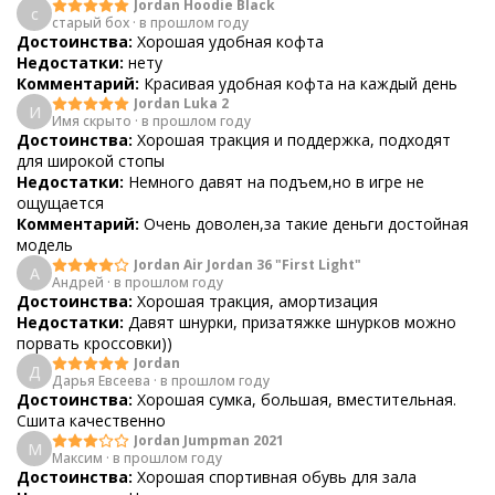
Jordan Hoodie Black
с
старый бох
·
в прошлом году
Достоинства:
Хорошая удобная кофта
Недостатки:
нету
Комментарий:
Красивая удобная кофта на каждый день
Jordan Luka 2
И
Имя скрыто
·
в прошлом году
Достоинства:
Хорошая тракция и поддержка, подходят
для широкой стопы
Недостатки:
Немного давят на подъем,но в игре не
ощущается
Комментарий:
Очень доволен,за такие деньги достойная
модель
Jordan Air Jordan 36 "First Light"
А
Андрей
·
в прошлом году
Достоинства:
Хорошая тракция, амортизация
Недостатки:
Давят шнурки, призатяжке шнурков можно
порвать кроссовки))
Jordan
Д
Дарья Евсеева
·
в прошлом году
Достоинства:
Хорошая сумка, большая, вместительная.
Сшита качественно
Jordan Jumpman 2021
М
Максим
·
в прошлом году
Достоинства:
Хорошая спортивная обувь для зала