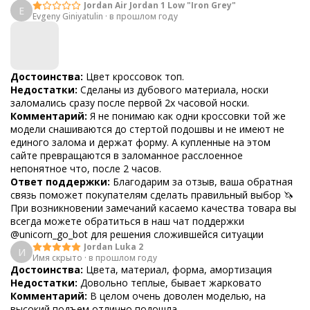
Jordan Air Jordan 1 Low "Iron Grey"
E
Evgeny Giniyatulin
·
в прошлом году
Достоинства:
Цвет кроссовок топ.
Недостатки:
Сделаны из дубового материала, носки
заломались сразу после первой 2х часовой носки.
Комментарий:
Я не понимаю как одни кроссовки той же
модели снашиваются до стертой подошвы и не имеют не
единого залома и держат форму. А купленные на этом
сайте превращаются в заломанное расслоенное
непонятное что, после 2 часов.
Ответ поддержки:
Благодарим за отзыв, ваша обратная
связь поможет покупателям сделать правильный выбор 🦄
При возникновении замечаний касаемо качества товара вы
всегда можете обратиться в наш чат поддержки
@unicorn_go_bot для решения сложившейся ситуации
Jordan Luka 2
И
Имя скрыто
·
в прошлом году
Достоинства:
Цвета, материал, форма, амортизация
Недостатки:
Довольно теплые, бывает жарковато
Комментарий:
В целом очень доволен моделью, на
высокий подъем отлично подошла