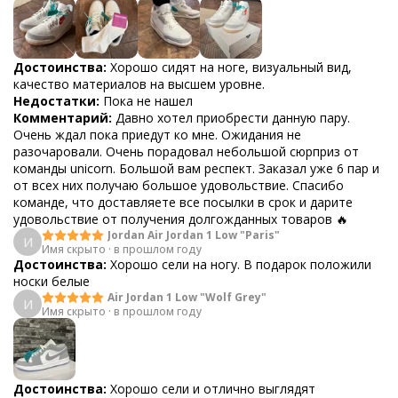
Достоинства:
Хорошо сидят на ноге, визуальный вид,
качество материалов на высшем уровне.
Недостатки:
Пока не нашел
Комментарий:
Давно хотел приобрести данную пару.
Очень ждал пока приедут ко мне. Ожидания не
разочаровали. Очень порадовал небольшой сюрприз от
команды unicorn. Большой вам респект. Заказал уже 6 пар и
от всех них получаю большое удовольствие. Спасибо
команде, что доставляете все посылки в срок и дарите
удовольствие от получения долгожданных товаров 🔥
Jordan Air Jordan 1 Low "Paris"
И
Имя скрыто
·
в прошлом году
Достоинства:
Хорошо сели на ногу. В подарок положили
носки белые
Air Jordan 1 Low "Wolf Grey"
И
Имя скрыто
·
в прошлом году
Достоинства:
Хорошо сели и отлично выглядят