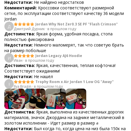
Недостатки:
Не найдено недостатков
Комментарий:
Кроссовки соответствуют размерной
сетке, по эксплуатации соответствуют качеству 36 модели
Jordan
Jordan Why Not Zer0.3 SE PF "Flash Crimson"
Д
Дмитрий Дурник
·
в прошлом году
Достоинства:
Яркая форма, удобная посадка, стопа
полностью фиксирована
Недостатки:
Немного маломерят, так что советую брать
на размер побольше
Jordan Legacy AJ6 Hoodie
И
Иван
·
в прошлом году
Достоинства:
Яркая, качественная, теплая кофточка!
Соответствует ожиданиям!
Недостатки:
Не нашёл
Trophy Room x Air Jordan 1 Low OG "Away"
I
Ilya Bragin
·
в прошлом году
Достоинства:
Яркая, выполнена из качественных дорогих
материалов, значок Джордана на заднике металлический в
золотом исполнении - Идет размер в размер ✊
Недостатки:
Был когда-то, когда цена на низ была 150к на