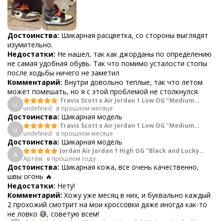
Достоинства:
Шикарная расцветка, со стороны выглядят
изумительно.
Недостатки:
Не нашел, так как джорданы по определению
не самая удобная обувь. Так что помимо усталости стопы
после ходьбы ничего не заметил
Комментарий:
Внутри довольно теплые, так что летом
может помешать, но я с этой проблемой не столкнулся.
Travis Scott x Air Jordan 1 Low OG "Medium
u
undefined
·
в прошлом месяце
Olive"
Достоинства:
Шикарная модель
Travis Scott x Air Jordan 1 Low OG "Medium
u
undefined
·
в прошлом месяце
Olive"
Достоинства:
Шикарная модель
Jordan Air Jordan 1 High OG "Black and Lucky
А
Артём
·
в прошлом году
Green"
Достоинства:
Шикарная кожа, все очень качественно,
швы огонь 🔥
Недостатки:
Нету!
Комментарий:
Хожу уже месяц в них, и буквально каждый
2 прохожий смотрит на мои кроссовки даже иногда как-то
не ловко 😅, советую всем!