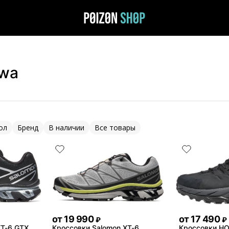
owa
ол
Бренд
В наличии
Все товары
от
19 990
от
17 490
₽
₽
XT-6 GTX
Кроссовки Salomon XT-6
Кроссовки H