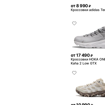
от
8 990
₽
Кроссовки adidas Te
от
17 490
₽
Кроссовки HOKA ON
Kaha 2 Low GTX
от
10 990