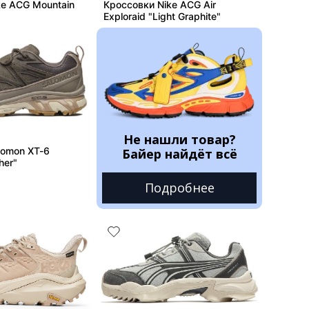
ke ACG Mountain
Кроссовки Nike ACG Air
Exploraid "Light Graphite"
Не нашли товар?
lomon XT-6
Байер найдёт всё
her"
Подробнее