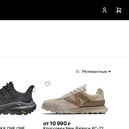
от
10 990
₽
OKA ONE ONE
Кроссовки New Balance XC-72