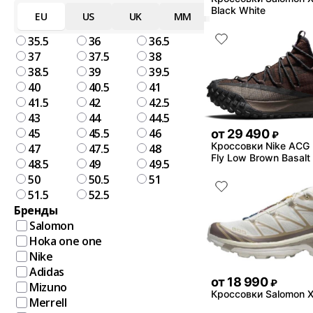
Black White
EU
US
UK
MM
35.5
36
36.5
37
37.5
38
38.5
39
39.5
40
40.5
41
41.5
42
42.5
43
44
44.5
45
45.5
46
от
29 490
₽
Кроссовки Nike ACG 
47
47.5
48
Fly Low Brown Basalt
48.5
49
49.5
50
50.5
51
51.5
52.5
Бренды
Salomon
Hoka one one
Nike
Adidas
от
18 990
₽
Mizuno
Кроссовки Salomon 
Merrell