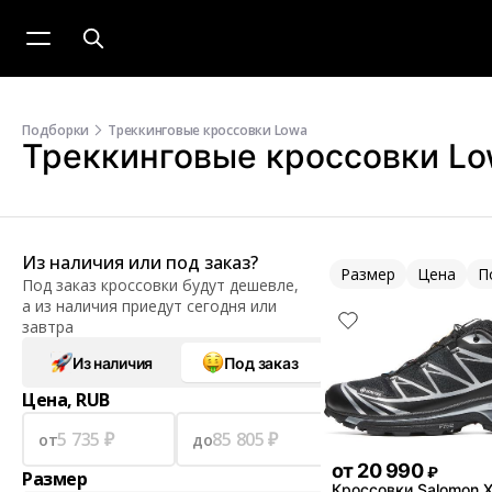
Подборки
Треккинговые кроссовки Lowa
Треккинговые кроссовки L
Из наличия или под заказ?
Размер
Цена
П
Под заказ кроссовки будут дешевле,
а из наличия приедут сегодня или
завтра
Из наличия
Под заказ
Цена, RUB
от
до
от
20 990
₽
Размер
Кроссовки Salomon 