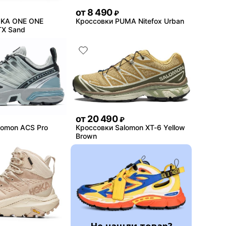
от
8 490
₽
OKA ONE ONE
Кроссовки PUMA Nitefox Urban
TX Sand
от
20 490
₽
lomon ACS Pro
Кроссовки Salomon XT-6 Yellow
Brown
Не нашли товар?