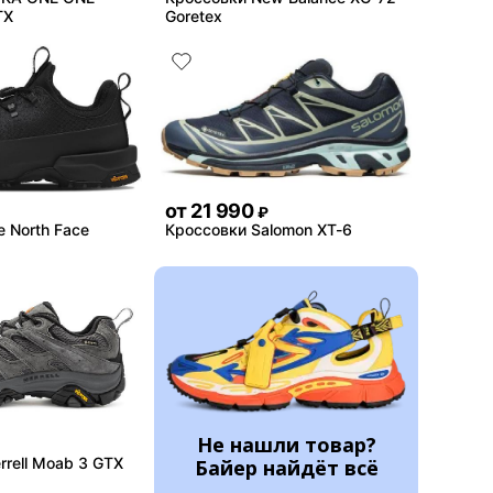
TX
Goretex
от
21 990
₽
 North Face
Кроссовки Salomon XT-6
Не нашли товар?
rell Moab 3 GTX
Байер найдёт всё