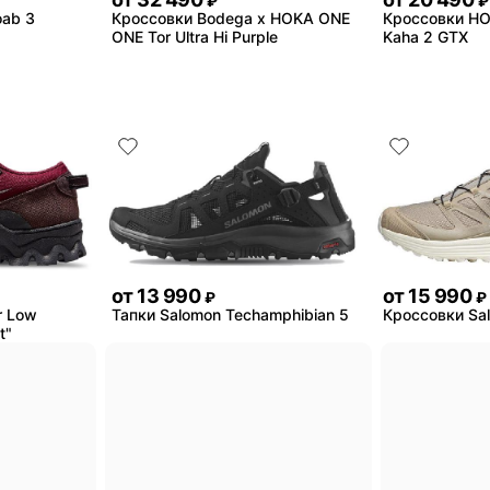
₽
₽
oab 3
Кроссовки Bodega x HOKA ONE
Кроссовки H
ONE Tor Ultra Hi Purple
Kaha 2 GTX
от
13 990
от
15 990
₽
₽
r Low
Тапки Salomon Techamphibian 5
Кроссовки Sa
t"