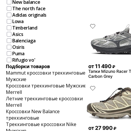
New balance
The north face
Adidas originals
Lowa
Timberland
Asics
Balenciaga
Osiris
Puma
Rifugio vo'
от
11 490
Подборки товаров
₽
Тапки Mizuno Racer Tr
Mammut кроссовки треккинговые
Carbon Grey
Мужские
Кроссовки треккинговые Мужские
Merrell
Летние треккинговые кроссовки
Merrell
Кроссовки New Balance
треккинговые
Треккинговые кроссовки Nike
от
27 990
₽
Мужские