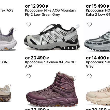
от
12 990
от
15 490
₽
₽
rrex AX3
Кроссовки Nike ACG Mountain
Кроссовки H
Fly 2 Low Green Grey
Kaha 2 Low G
от
20 490
от
14 490
₽
₽
E ONE
Кроссовки Salomon XA Pro 3D
Кроссовки Sa
ADV
Grey
от
32 490
от
20 490