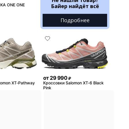
OKA ONE ONE
Байер найдёт всё
Подробнее
от
29 990
₽
lomon XT-Pathway
Кроссовки Salomon XT-6 Black
Pink