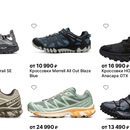
от
10 990
от
16 990
₽
₽
ail SE
Кроссовки Merrell All Out Blaze
Кроссовки H
Blue
Anacapa GTX
от
24 990
от
13 490
₽
₽