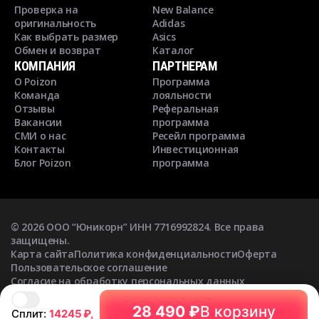
Проверка на
New Balance
оригинальность
Adidas
Как выбрать размер
Asics
Обмен и возврат
Каталог
КОМПАНИЯ
ПАРТНЕРАМ
О Poizon
Программа
Команда
лояльности
Отзывы
Реферальная
Вакансии
программа
СМИ о нас
Ресейл программа
Контакты
Инвестиционная
Блог Poizon
программа
©
2026
ООО “Юникорн” ИНН 7716992824. Все права
защищены.
Карта сайта
Политика конфиденциальности
Оферта
Пользовательское соглашение
Согласие на обработку персональных данных
Согласие на получение рекламных рассылок
28 490 ₽
В корзину
Сплит:
14245
₽,