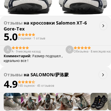
Отзывы
на
кроссовки Salomon XT-6
Gore-Tex
5.0
2 оценки
·
1 отзыв
А
О
А
·
9 месяцев назад
Обезьяна
·
8 месяцев на
Комментарий:
Размер подошел ,
идеально все !
Отзывы
на
SALOMON/萨洛蒙
4.9
165 оценок
·
45 отзывов