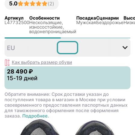
5.0
(
2
)
Артикул
Особенности
Посадка
Сценарии
Высо
L47732500
Нескользящиe,
Мужская
Бездорожье
Низк
износостойкие,
водонепроницаемый
41⅓
42
43⅓
44⅔
EU
Как выбрать размер
обуви
28 490 ₽
15-19 дней
Обратите внимание: Срок доставки указан до
поступления товара в магазин в Москве при условии
своевременного предоставления паспортных данных
для таможенного оформления после оформления
заказа.
Подробнее.