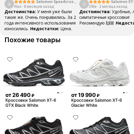
Salomon Speedcross
Salomon XT
A
O
Alex
·
8 месяцев назад
5 Black
Ollie
·
2 месяца назад
Достоинства:
У меня уже были
Достоинства:
Удобные, 
такие же. Очень понравились. За 2
симпатичные кроссовки!
года интенсивного использования
Рекомендую 🙌🏼
Недост
износились.
Недостатки:
Цена.
Похожие товары
от
26 490
от
19 990
₽
₽
Кроссовки Salomon XT-6
Кроссовки Salomon XT-6
GTX Black White
Glacier White