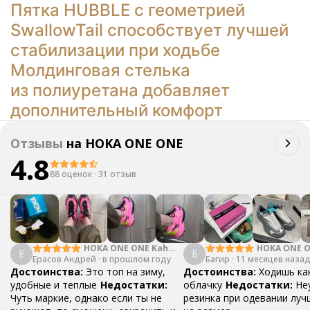
Пятка HUBBLE с геометрией
SwallowTail способствует лучшей
стабилизации при ходьбе
Молдинговая стелька
из полиуретана добавляет
дополнительный комфорт
Отзывы
на
HOKA ONE ONE
4.8
88 оценок
·
31 отзыв
HOKA ONE ONE Kaha
HOKA ONE O
Е
Б
Ерасов Андрей
2 GTX
·
в прошлом году
Багир
·
11 месяцев наза
Primo
Достоинства:
Это топ на зиму,
Достоинства:
Ходишь ка
удобные и теплые
Недостатки:
облачку
Недостатки:
Не
Чуть маркие, однако если ты не
резинка при одевании луч