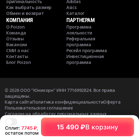
оригинальность
Adidas
Как выбрать размер
Asics
Обмен и возврат
Каталог
КОМПАНИЯ
ПАРТНЕРАМ
О Poizon
Программа
Команда
лояльности
Отзывы
Реферальная
Вакансии
программа
СМИ о нас
Ресейл программа
Контакты
Инвестиционная
Блог Poizon
программа
©
2026
ООО “Юникорн” ИНН 7716992824. Все права
защищены.
Карта сайта
Политика конфиденциальности
Оферта
Пользовательское соглашение
Согласие на обработку персональных данных
Согласие на получение рекламных рассылок
15 490 ₽
В корзину
Сплит:
7745
₽,
остаток потом