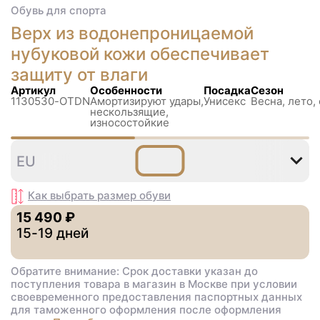
Обувь для спорта
Верх из водонепроницаемой
нубуковой кожи обеспечивает
защиту от влаги
Артикул
Особенности
Посадка
Сезон
1130530-OTDN
Амортизируют удары,
Унисекс
Весна, лето,
нескользящиe,
износостойкие
36
36⅔
37⅓
38
38⅔
EU
Как выбрать размер
обуви
15 490 ₽
15-19 дней
Обратите внимание: Срок доставки указан до
поступления товара в магазин в Москве при условии
своевременного предоставления паспортных данных
для таможенного оформления после оформления