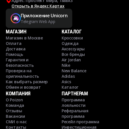
Адрес: Проспект Мира, 188Бк3
Открыть в Яндекс Картах
Приложение Unicorn
Telegram Web App
МАГАЗИН
КАТАЛОГ
Магазин в Москве
Кроссовки
Оплата
Одежда
Доставка
Аксессуары
Помощь
Все бренды
Гарантия и
Air Jordan
безопасность
Nike
Проверка на
New Balance
оригинальность
Adidas
Как выбрать размер
Asics
Обмен и возврат
Каталог
КОМПАНИЯ
ПАРТНЕРАМ
О Poizon
Программа
Команда
лояльности
Отзывы
Реферальная
Вакансии
программа
СМИ о нас
Ресейл программа
Контакты
Инвестиционная