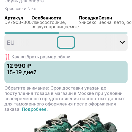
Обувь для спорта
Кроссовки
Nike
Артикул
Особенности
Посадка
Сезон
DV7903-300
Износостойкие,
Унисекс
Весна, лето, о
воздухопроницаемые
36
36
37
38
39
EU
,5
,5
,5
Как выбрать размер
обуви
12 990 ₽
15-19 дней
Обратите внимание: Срок доставки указан до
поступления товара в магазин в Москве при условии
своевременного предоставления паспортных данных
для таможенного оформления после оформления
заказа.
Подробнее.