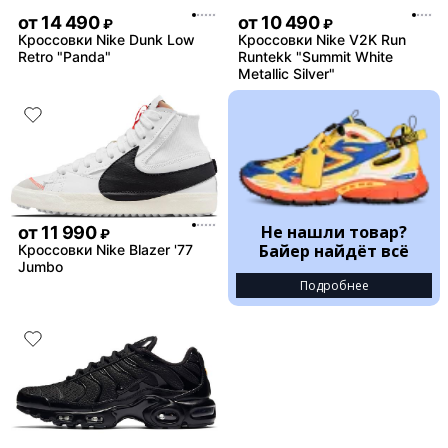
от
14 490
от
10 490
₽
₽
Кроссовки Nike Dunk Low
Кроссовки Nike V2K Run
Retro "Panda"
Runtekk "Summit White
Metallic Silver"
Не нашли товар?
от
11 990
₽
Байер найдёт всё
Кроссовки Nike Blazer '77
Jumbo
Подробнее