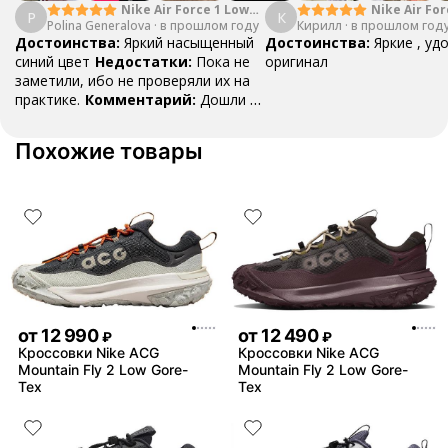
Nike Air Force 1 Low
Nike Air For
P
К
Polina Generalova
College Pack White
·
в прошлом году
Кирилл
·
в прошлом год
Yellow
Blue
Достоинства:
Яркий насыщенный
Достоинства:
Яркие , уд
синий цвет
Недостатки:
Пока не
оригинал
заметили, ибо не проверяли их на
практике.
Комментарий:
Дошли за
29 дней, в подарок положили
насочки!
Похожие товары
от
12 990
от
12 490
₽
₽
Кроссовки Nike ACG
Кроссовки Nike ACG
Mountain Fly 2 Low Gore-
Mountain Fly 2 Low Gore-
Tex
Tex