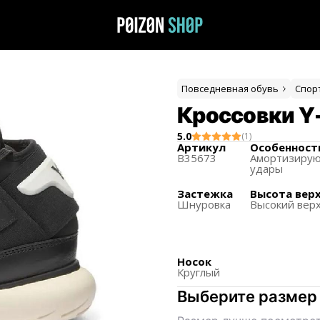
Повседневная обувь
Спор
Кроссовки Y-
5.0
(
1
)
Артикул
Особенност
B35673
Амортизиру
удары
Застежка
Высота вер
Шнуровка
Высокий вер
Носок
Круглый
Выберите размер