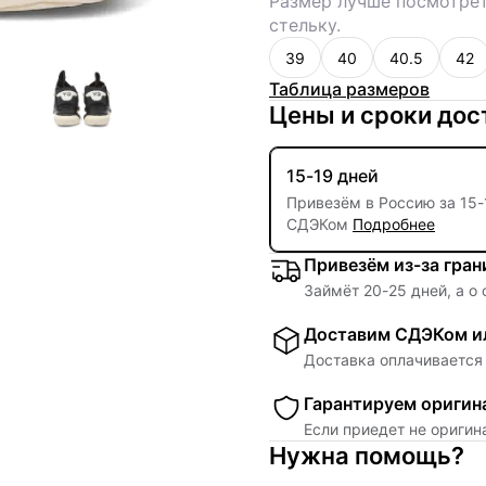
Размер лучше посмотрет
стельку.
39
40
40.5
42
Таблица размеров
Цены и сроки дос
15-19 дней
Привезём в Россию за
15
-
СДЭКом
Подробнее
Привезём из-за гра
Займёт
20
-
25
дней, а о
Доставим СДЭКом ил
Доставка оплачивается 
Гарантируем оригин
Если приедет не ориги
Нужна помощь?