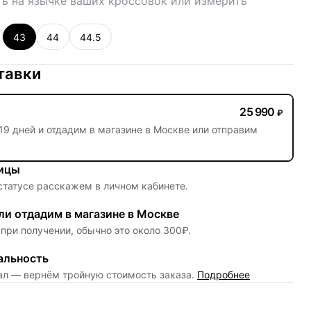
ь на язычке ваших кроссовок или измерить
43
44
44.5
тавки
25 990
₽
19 дней
и отдадим в магазине в Москве или отправим
ницы
 статусе расскажем в личном кабинете.
и отдадим в магазине в Москве
при получении, обычно это около 300₽.
альность
нал — вернём тройную стоимость заказа.
Подробнее