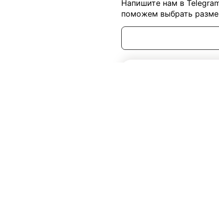
Напишите нам в Telegra
поможем выбрать размер
20
дней
asa High Black White