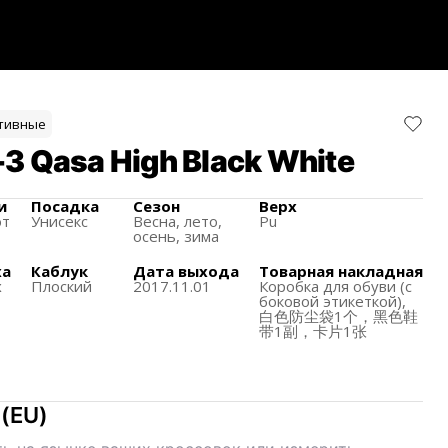
тивные
3 Qasa High Black White
и
Посадка
Сезон
Верх
ют
Унисекс
Весна, лето,
Pu
осень, зима
ха
Каблук
Дата выхода
Товарная накладная
х
Плоский
2017.11.01
Коробка для обуви (с
боковой этикеткой),
白色防尘袋1个，黑色鞋
带1副，卡片1张
(
EU
)