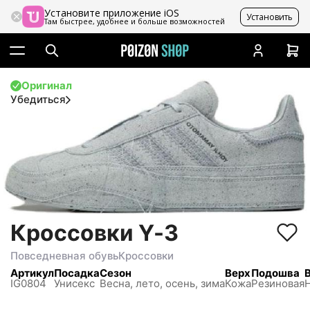
Установите приложение iOS
Установить
Там быстрее, удобнее и больше возможностей
Оригинал
Убедиться
Кроссовки Y-3
Повседневная обувь
Кроссовки
Артикул
Посадка
Сезон
Верх
Подошва
IG0804
Унисекс
Весна, лето, осень, зима
Кожа
Резиновая