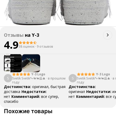
Отзывы
на
Y-3
4.9
38 оценок
·
9 отзывов
Y-3 Logo
Y-3 Logo
S
S
Svetik Svetik🐾🦮🐕‍🦺🎄
·
в прошлом
Svetik Svetik🐾🦮🐕‍🦺🎄
·
в
году
году
Достоинства:
оригинал, быстрая
Достоинства:
доставка
Недостатки:
оригинал
Недостатки:
и
нет
Комментарий:
все супер,
нет
Комментарий:
все с
спасибо
Похожие товары