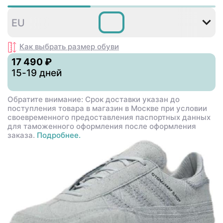
38
38
40
41
42
4
EU
,5
,5
Как выбрать размер
обуви
17 490 ₽
15-19 дней
Обратите внимание: Срок доставки указан до
поступления товара в магазин в Москве при условии
своевременного предоставления паспортных данных
для таможенного оформления после оформления
заказа.
Подробнее.