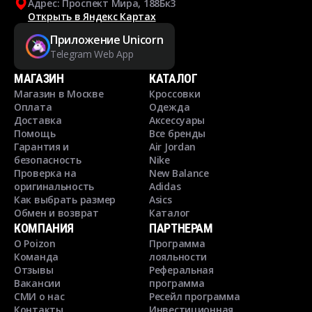
Адрес: Проспект Мира, 188Бк3
Открыть в Яндекс Картах
Приложение Unicorn
Telegram Web App
МАГАЗИН
КАТАЛОГ
Магазин в Москве
Кроссовки
Оплата
Одежда
Доставка
Аксессуары
Помощь
Все бренды
Гарантия и
Air Jordan
безопасность
Nike
Проверка на
New Balance
оригинальность
Adidas
Как выбрать размер
Asics
Обмен и возврат
Каталог
КОМПАНИЯ
ПАРТНЕРАМ
О Poizon
Программа
Команда
лояльности
Отзывы
Реферальная
Вакансии
программа
СМИ о нас
Ресейл программа
Контакты
Инвестиционная