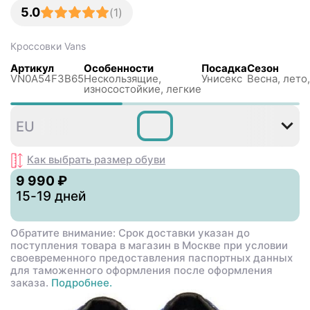
5.0
(
1
)
Кроссовки
Vans
Артикул
Особенности
Посадка
Сезон
VN0A54F3B65
Нескользящиe,
Унисекс
Весна, лето,
износостойкие, легкие
35
36
36
37
38
39
EU
,5
Как выбрать размер
обуви
9 990 ₽
15-19 дней
Обратите внимание: Срок доставки указан до
поступления товара в магазин в Москве при условии
своевременного предоставления паспортных данных
для таможенного оформления после оформления
заказа.
Подробнее.