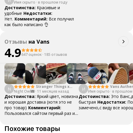
И
Имя скрыто
·
в прошлом году
Достоинства:
Красивые и
удобные
Недостатки:
Нет.
Комментарий:
Все получил
как было написано 👌
Отзывы
на
Vans
4.9
647 оценок
·
185 отзывов
Stranger Things x
Vans Authen
N
И
Night Owl🌃
·
Vans SK8 Reissue
11 месяцев назад
Имя скрыто
·
Moon Blue
в прошлом
Достоинства:
Яркий цвет, новизна
Достоинства:
Это Ванс,
и хорошая доставка (хотя это не
быстрая
Недостатки:
По
про товар)
Комментарий:
замечено,с виду все хоро
Пользовался сайтом первый раз и
остался доволен! Если кому-то из
друзей или семье вдруг что-то
Похожие товары
понадобится, посоветую!