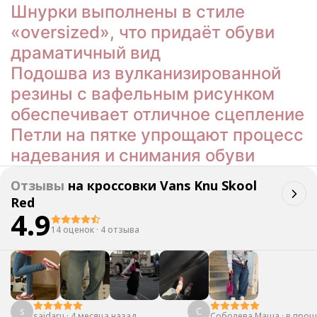
Шнурки выполнены в стиле
«oversized», что придаёт обуви
драматичный вид
Подошва из вулканизированной
резины с вафельным рисунком
обеспечивает отличное сцепление
Петли на пятке упрощают процесс
надевания и снимания обуви
Отзывы
на
кроссовки Vans Knu Skool
Red
4.9
14 оценок
·
4 отзыва
s
С
saidaru
·
4 месяца назад
Соболева Маша
·
в прош