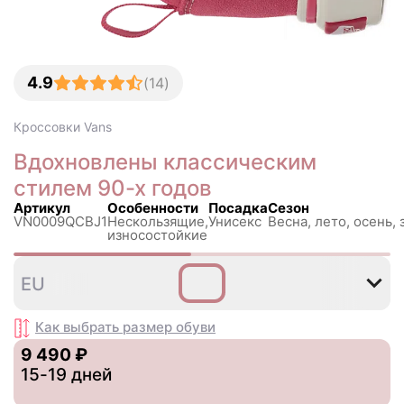
4.9
(
14
)
Кроссовки
Vans
Вдохновлены классическим
стилем 90-х годов
Артикул
Особенности
Посадка
Сезон
VN0009QCBJ1
Нескользящиe,
Унисекс
Весна, лето, осень, 
износостойкие
34
35
36
36
37
3
EU
,5
,5
Как выбрать размер
обуви
9 490 ₽
15-19 дней