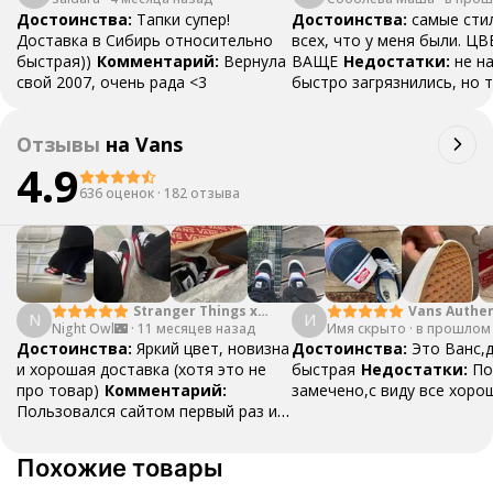
Достоинства:
Тапки супер!
Достоинства:
самые сти
Доставка в Сибирь относительно
всех, что у меня были. ЦВ
быстрая))
Комментарий:
Вернула
ВАЩЕ
Недостатки:
не н
свой 2007, очень рада <3
быстро загрязнились, но 
проблема во мне
Коммен
доставка быстрая, все че
Отзывы
на
Vans
4.9
636 оценок
·
182 отзыва
Stranger Things x
Vans Authen
N
И
Night Owl🌃
·
Vans SK8 Reissue
11 месяцев назад
Имя скрыто
·
Moon Blue
в прошлом
Достоинства:
Яркий цвет, новизна
Достоинства:
Это Ванс,
и хорошая доставка (хотя это не
быстрая
Недостатки:
По
про товар)
Комментарий:
замечено,с виду все хоро
Пользовался сайтом первый раз и
остался доволен! Если кому-то из
друзей или семье вдруг что-то
Похожие товары
понадобится, посоветую!