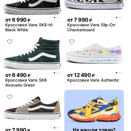
от
6 990
от
7 990
₽
₽
Кроссовки Vans SK8-Hi
Кроссовки Vans Slip-On
Black White
Checkerboard
от
6 490
от
12 490
₽
₽
Кроссовки Vans SK8
Кроссовки Vans Authentic
Avocado Green
Не нашли товар?
от
7 990
₽