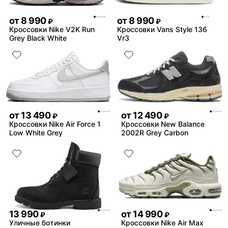
от
8 990
от
8 990
₽
₽
Кроссовки Nike V2K Run
Кроссовки Vans Style 136
Grey Black White
Vr3
от
13 490
от
12 490
₽
₽
Кроссовки Nike Air Force 1
Кроссовки New Balance
Low White Grey
2002R Grey Carbon
13 990
от
14 990
₽
₽
Уличные ботинки
Кроссовки Nike Air Max