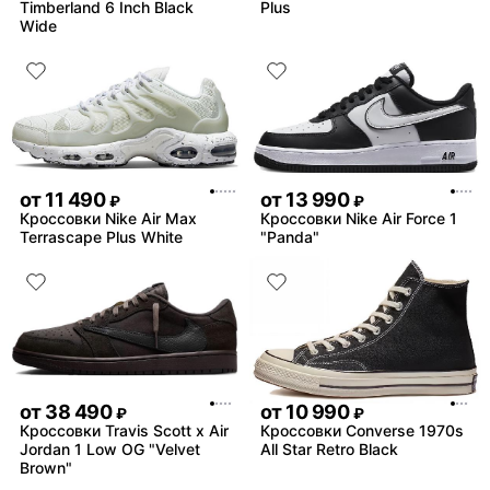
Timberland 6 Inch Black
Plus
Wide
от
11 490
от
13 990
₽
₽
Кроссовки Nike Air Max
Кроссовки Nike Air Force 1
Terrascape Plus White
"Panda"
от
38 490
от
10 990
₽
₽
Кроссовки Travis Scott x Air
Кроссовки Converse 1970s
Jordan 1 Low OG "Velvet
All Star Retro Black
Brown"