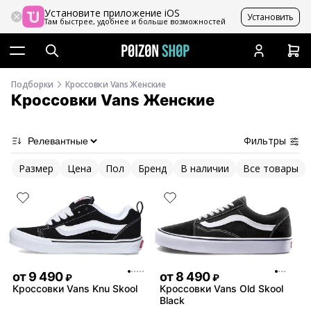
Установите приложение iOS
Установить
Там быстрее, удобнее и больше возможностей
Подборки
Кроссовки Vans Женские
Кроссовки Vans Женские
Фильтры
Размер
Цена
Пол
Бренд
В наличии
Все товары
от
9 490
от
8 490
₽
₽
Кроссовки Vans Knu Skool
Кроссовки Vans Old Skool
Black