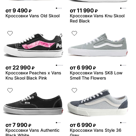
от
9 490
от
11 990
₽
₽
Кроссовки Vans Old Skool
Кроссовки Vans Knu Skool
Red Black
от
22 990
от
6 990
₽
₽
Кроссовки Peaches x Vans
Кроссовки Vans SK8 Low
Knu Skool Black Pink
Smell The Flowers
от
7 990
от
6 990
₽
₽
Кроссовки Vans Authentic
Кроссовки Vans Style 36
Black White
Grey