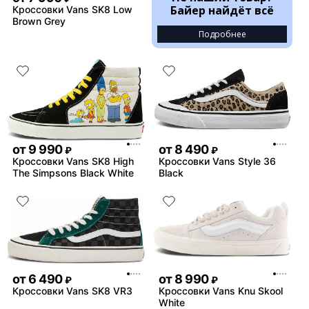
Байер найдёт всё
Кроссовки Vans SK8 Low
Brown Grey
Подробнее
от
9 990
от
8 490
₽
₽
Кроссовки Vans SK8 High
Кроссовки Vans Style 36
The Simpsons Black White
Black
от
6 490
от
8 990
₽
₽
Кроссовки Vans SK8 VR3
Кроссовки Vans Knu Skool
White