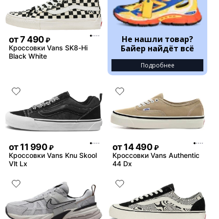
Не нашли товар?
от
7 490
₽
Байер найдёт всё
Кроссовки Vans SK8-Hi
Black White
Подробнее
от
11 990
от
14 490
₽
₽
Кроссовки Vans Knu Skool
Кроссовки Vans Authentic
Vlt Lx
44 Dx