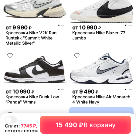
от
9 990
от
10 990
₽
₽
Кроссовки Nike V2K Run
Кроссовки Nike Blazer '77
Runtekk "Summit White
Jumbo
Metallic Silver"
от
10 990
от
9 490
₽
₽
Кроссовки Nike Dunk Low
Кроссовки Nike Air Monarch
"Panda" Wmns
4 White Navy
15 490 ₽
В корзину
Сплит:
7745
₽,
остаток потом