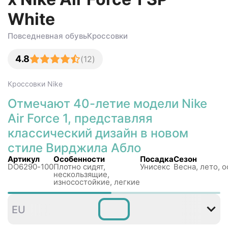
White
Повседневная обувь
Кроссовки
4.8
(
12
)
Кроссовки
Nike
Отмечают 40-летие модели Nike
Air Force 1, представляя
классический дизайн в новом
стиле Вирджила Абло
Артикул
Особенности
Посадка
Сезон
DO6290-100
Плотно сидят,
Унисекс
Весна, лето, о
нескользящиe,
износостойкие, легкие
35
36
36
37
38
3
EU
,5
,5
,5