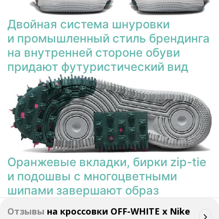
Двойная система шнуровки
и промышленный стиль брендинга
на внутренней стороне обуви
придают футуристический вид
Оранжевые вкладки, бирки zip-tie
и подошвы с многоцветными
шипами завершают образ
Отзывы
на
кроссовки OFF-WHITE x Nike