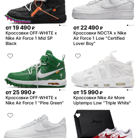
от
19 490
от
22 490
₽
₽
Кроссовки OFF-WHITE x
Кроссовки NOCTA x Nike
Nike Air Force 1 Mid SP
Air Force 1 Low "Certified
Black
Lover Boy"
от
25 990
от
15 990
₽
₽
Кроссовки OFF-WHITE x
Кроссовки Nike Air More
Nike Air Force 1 "Pine Green"
Uptempo Low "Triple White"