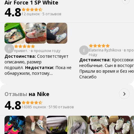
Air Force 1 SP White
4.8
12 оценок
·
5 отзывов
п
E
Elaterina Ryzhikova
·
в пр
привет.
·
в прошлом году
году
Достоинства:
Соответствует
Достоинства:
Кроссовки 
описанию, размер
необычные. Сын в восторг
подошёл.
Недостатки:
Пока не
Пришли во время и без ню
обнаружили, поэтому
Спасибо
нет.
Комментарий:
Заказывала
молодому человеку в подарок.
Отзывы
на
Nike
4.8
16385 оценок
·
5190 отзывов