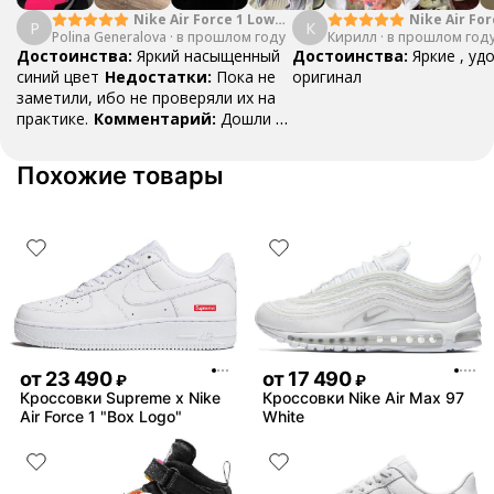
Nike Air Force 1 Low
Nike Air For
P
К
Polina Generalova
College Pack White
·
в прошлом году
Кирилл
·
в прошлом год
Yellow
Blue
Достоинства:
Яркий насыщенный
Достоинства:
Яркие , уд
синий цвет
Недостатки:
Пока не
оригинал
заметили, ибо не проверяли их на
практике.
Комментарий:
Дошли за
29 дней, в подарок положили
насочки!
Похожие товары
от
23 490
от
17 490
₽
₽
Кроссовки Supreme x Nike
Кроссовки Nike Air Max 97
Air Force 1 "Box Logo"
White