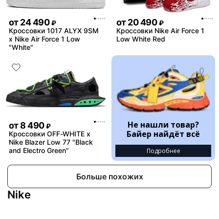
от
24 490
от
20 490
₽
₽
Кроссовки 1017 ALYX 9SM
Кроссовки Nike Air Force 1
x Nike Air Force 1 Low
Low White Red
"White"
Не нашли товар?
от
8 490
₽
Байер найдёт всё
Кроссовки OFF-WHITE x
Nike Blazer Low 77 "Black
and Electro Green"
Подробнее
Больше похожих
Nike