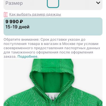
M
L
XL
XXL
Размер
Как выбрать размер
одежды
9 990 ₽
15-19 дней
Обратите внимание: Срок доставки указан до
поступления товара в магазин в Москве при условии
своевременного предоставления паспортных данных
для таможенного оформления после оформления
заказа.
Подробнее.