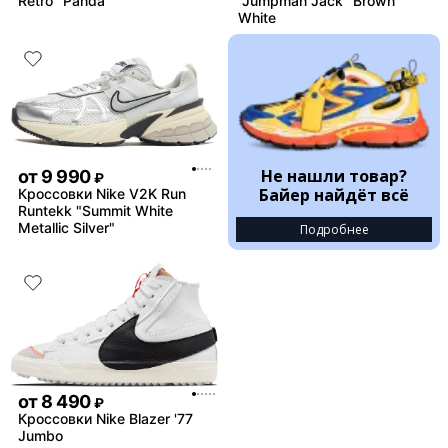
Retro "Panda"
"Jumpman Jack" Brown
White
Не нашли товар?
от
9 990
₽
Байер найдёт всё
Кроссовки Nike V2K Run
Runtekk "Summit White
Metallic Silver"
Подробнее
от
8 490
₽
Кроссовки Nike Blazer '77
Jumbo