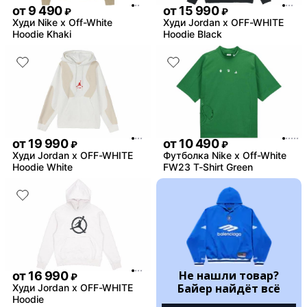
от
9 490
от
15 990
₽
₽
Худи Nike x Off-White
Худи Jordan x OFF-WHITE
Hoodie Khaki
Hoodie Black
от
19 990
от
10 490
₽
₽
Худи Jordan x OFF-WHITE
Футболка Nike x Off-White
Hoodie White
FW23 T-Shirt Green
Не нашли товар?
от
16 990
₽
Байер найдёт всё
Худи Jordan x OFF-WHITE
Hoodie