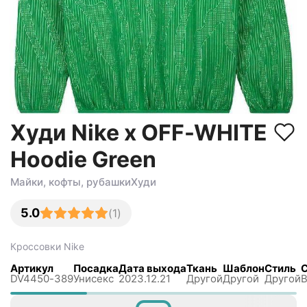
Худи Nike x OFF-WHITE
Hoodie Green
Майки, кофты, рубашки
Худи
5.0
(
1
)
Кроссовки
Nike
Артикул
Посадка
Дата выхода
Ткань
Шаблон
Стиль
DV4450-389
Унисекс
2023.12.21
Другой
Другой
Другой
В