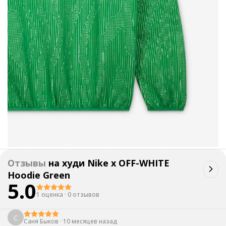
Отзывы
на
худи Nike x OFF-WHITE
Hoodie Green
5.0
1 оценка
·
0 отзывов
С
Саня Быков
·
10 месяцев назад