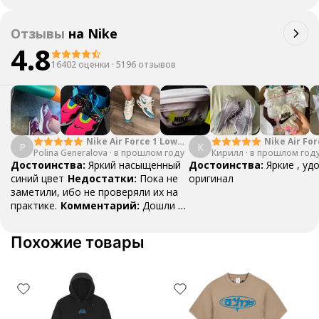
Отзывы
на
Nike
4.8
16402 оценки
·
5196 отзывов
Nike Air Force 1 Low
Nike Air For
P
К
Polina Generalova
College Pack White
·
в прошлом году
Кирилл
·
в прошлом год
Yellow
Blue
Достоинства:
Яркий насыщенный
Достоинства:
Яркие , уд
синий цвет
Недостатки:
Пока не
оригинал
заметили, ибо не проверяли их на
практике.
Комментарий:
Дошли за
29 дней, в подарок положили
насочки!
Похожие товары