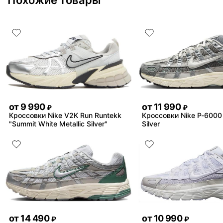
Похожие товары
от
9 990
от
11 990
₽
₽
Кроссовки Nike V2K Run Runtekk
Кроссовки Nike P-6000
"Summit White Metallic Silver"
Silver
от
14 490
от
10 990
₽
₽