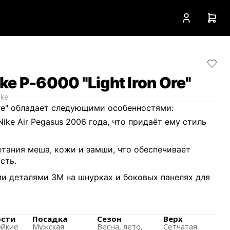
e P-6000 "Light Iron Ore"
ike
 Ore" обладает следующими особенностями:
ke Air Pegasus 2006 года, что придаёт ему стиль
етания меша, кожи и замши, что обеспечивает
сть.
 деталями 3M на шнурках и боковых панелях для
резины и промежуточная подошва из пены
зацию и устойчивость.
ости
Посадка
Сезон
Верх
ойкие
Мужская
Весна, лето,
Сетчатая