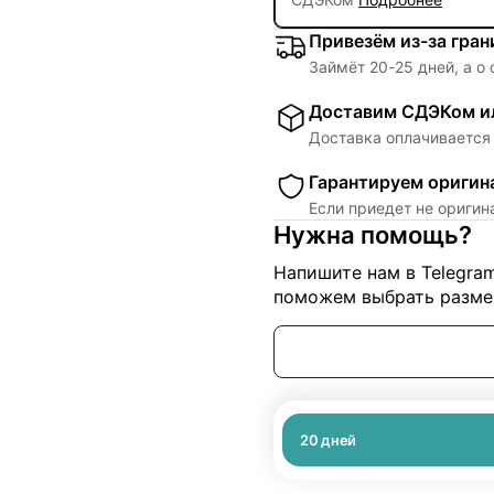
Привезём из-за гра
Займёт
20
-
25
дней, а о
Доставим СДЭКом ил
Доставка оплачивается 
Гарантируем оригин
Если приедет не ориги
Нужна помощь?
Напишите нам в Telegra
поможем выбрать размер
20
дней