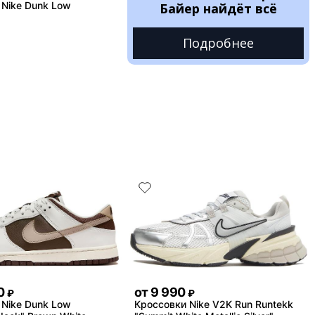
 Nike Dunk Low
Байер найдёт всё
Подробнее
0
от
9 990
₽
₽
 Nike Dunk Low
Кроссовки Nike V2K Run Runtekk