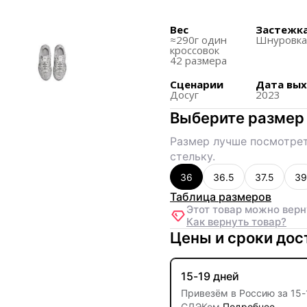
Дизайн включает серы
обуви современный и 
Вес
Застежк
≈290г один
Шнуровк
Предназначены для ши
кроссовок
42 размера
Особенности, такие к
Series, отдают дань у
Сценарии
Дата вы
Досуг
2023
Выберите размер
Размер лучше посмотрет
стельку.
36
36.5
37.5
39
Таблица размеров
Этот товар можно верн
Как вернуть товар?
Цены и сроки дос
15-19 дней
Привезём в Россию за
15
-
СДЭКом
Подробнее