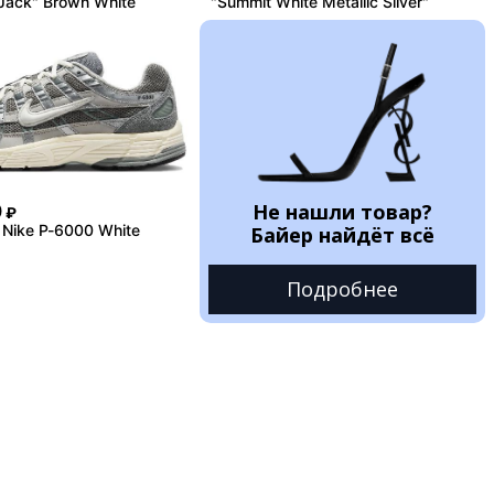
Jack" Brown White
"Summit White Metallic Silver"
Не нашли товар?
0
₽
Nike P-6000 White
Байер найдёт всё
Подробнее