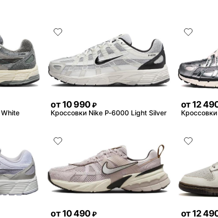
от
10 990
от
12 49
₽
 White
Кроссовки Nike P-6000 Light Silver
Кроссовки 
от
10 490
от
12 49
₽