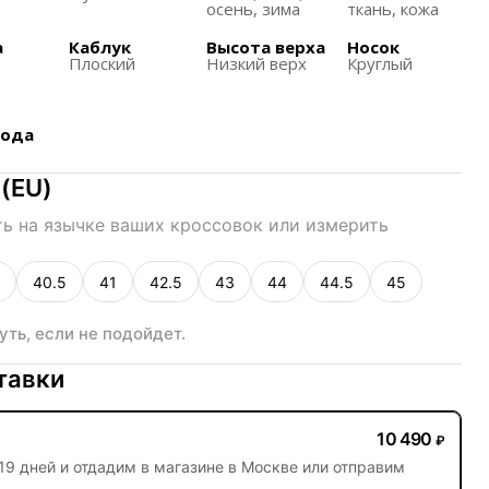
е тона с акцентами белого цвета, что придаёт
осень, зима
ткань, кожа
стильный вид.
а
Каблук
Высота верха
Носок
а
Плоский
Низкий верх
Круглый
рокой аудитории благодаря унисекс дизайну.
ак веб-язычок на язычке с брендингом Bowerman
важения сооснователю Nike, Биллу Боуэрману.
хода
(
EU
)
ь на язычке ваших кроссовок или измерить
40.5
41
42.5
43
44
44.5
45
уть, если не подойдет.
тавки
10 490
₽
19 дней
и отдадим в магазине в Москве или отправим