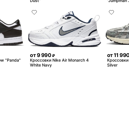
Dust"
"Jumpman 
от
9 990
от
11 99
₽
ow "Panda"
Кроссовки Nike Air Monarch 4
Кроссовки 
White Navy
Silver