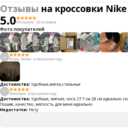
Отзывы
на
кроссовки Nike 
5.0
59 оценок
·
20 отзывов
Фото покупателей
И
Игорь Зенин
·
в прошлом году
Достоинства:
Удобные,мягки,стильные
S
Stanislave
·
в прошлом году
Достоинства:
Удобные, мягкие, нога 27.7 см 28 см идеально се
Пошив, качество, мягкость для меня идеально.
Недостатки:
Нету