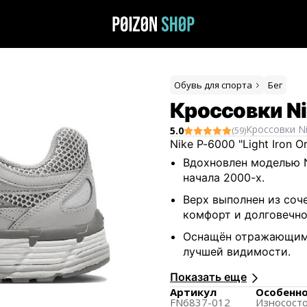
Обувь для спорта
Бег
Кроссовки Nik
Кроссовки
N
5.0
(
59
)
Nike P-6000 "Light Iron
Вдохновлен моделью Ni
начала 2000-х.
Верх выполнен из соч
комфорт и долговечно
Оснащён отражающими
лучшей видимости.
Подошва из прочной 
Показать еще
обеспечивают аморти
Артикул
Особенн
FN6837-012
Износост