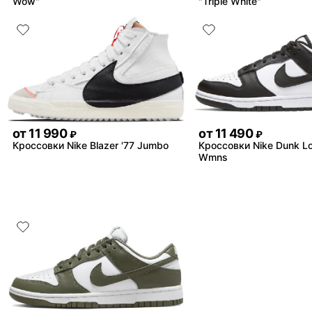
Wow"
"Triple White"
от
11 990
от
11 490
₽
₽
Кроссовки Nike Blazer '77 Jumbo
Кроссовки Nike Dunk L
Wmns