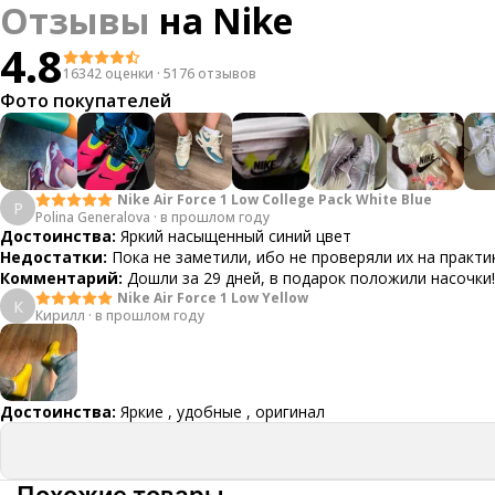
Отзывы
на
Nike
4.8
16342 оценки
·
5176 отзывов
Фото покупателей
Nike Air Force 1 Low College Pack White Blue
P
Polina Generalova
·
в прошлом году
Достоинства:
Яркий насыщенный синий цвет
Недостатки:
Пока не заметили, ибо не проверяли их на практи
Комментарий:
Дошли за 29 дней, в подарок положили насочки!
Nike Air Force 1 Low Yellow
К
Кирилл
·
в прошлом году
Достоинства:
Яркие , удобные , оригинал