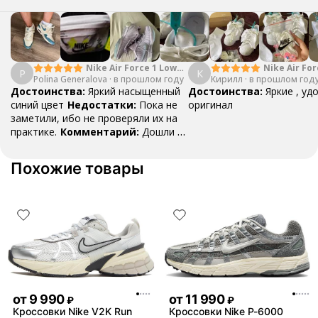
Nike Air Force 1 Low
Nike Air For
P
К
Polina Generalova
College Pack White
·
в прошлом году
Кирилл
·
в прошлом год
Yellow
Blue
Достоинства:
Яркий насыщенный
Достоинства:
Яркие , уд
синий цвет
Недостатки:
Пока не
оригинал
заметили, ибо не проверяли их на
практике.
Комментарий:
Дошли за
29 дней, в подарок положили
насочки!
Похожие товары
от
9 990
от
11 990
₽
₽
Кроссовки Nike V2K Run
Кроссовки Nike P-6000