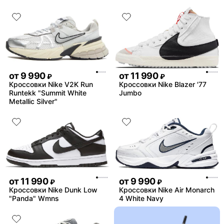
от
9 990
от
11 990
₽
₽
Кроссовки Nike V2K Run
Кроссовки Nike Blazer '77
Runtekk "Summit White
Jumbo
Metallic Silver"
от
11 990
от
9 990
₽
₽
Кроссовки Nike Dunk Low
Кроссовки Nike Air Monarch
"Panda" Wmns
4 White Navy