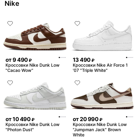
Nike
от
9 490
13 490
₽
₽
Кроссовки Nike Dunk Low
Кроссовки Nike Air Force 1
"Cacao Wow"
'07 "Triple White"
от
10 490
от
20 990
₽
₽
Кроссовки Nike Dunk Low
Кроссовки Nike Dunk Low
"Photon Dust"
"Jumpman Jack" Brown
White