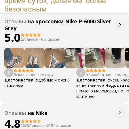
время суток, делая бег более
безопасным
Отзывы
на
кроссовки Nike P-6000 Silver
Grey
5.0
23 оценки
·
6 отзывов
+
Л
ⲉ
Лера
·
в прошлом году
ⲉⳑⲍ.ⲍⲏυⲕ°
·
в прошлом год
Достоинства:
Удобные и очень
Достоинства:
очень кра
стильные
качественные
Недостатк
немного маломерки, но не
критично
Отзывы
на
Nike
4.8
16367 оценок
·
5187 отзывов