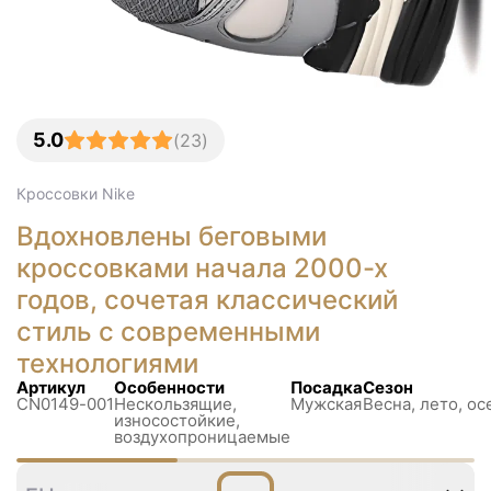
5.0
(
23
)
Кроссовки
Nike
Вдохновлены беговыми
кроссовками начала 2000-х
годов, сочетая классический
стиль с современными
технологиями
Артикул
Особенности
Посадка
Сезон
CN0149-001
Нескользящиe,
Мужская
Весна, лето, ос
износостойкие,
воздухопроницаемые