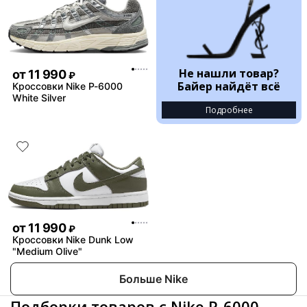
Не нашли товар?
от
11 990
₽
Байер найдёт всё
Кроссовки Nike P-6000
White Silver
Подробнее
от
11 990
₽
Кроссовки Nike Dunk Low
"Medium Olive"
Больше Nike
Подборки товаров с Nike P-6000