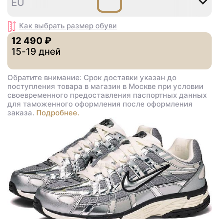
35
36
36
37
38
3
EU
,5
,5
,5
Как выбрать размер
обуви
12 490 ₽
15-19 дней
Обратите внимание: Срок доставки указан до
поступления товара в магазин в Москве при условии
своевременного предоставления паспортных данных
для таможенного оформления после оформления
заказа.
Подробнее.