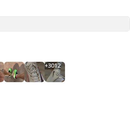
+
3012