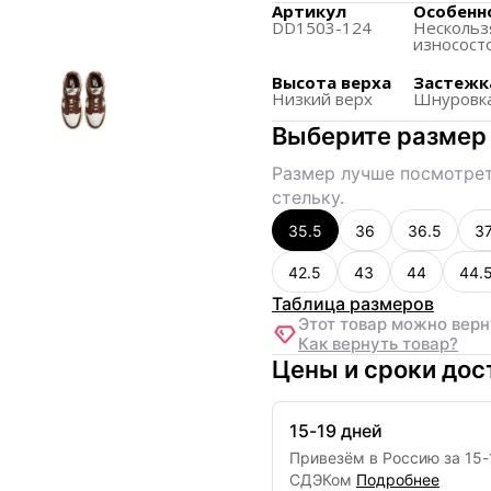
Подходят для активно
Артикул
Особенн
DD1503-124
Нескольз
поддержку при ходьбе
износост
Имеют привлекательны
Высота верха
Застежк
стилями одежды.
Низкий верх
Шнуровк
Выберите размер
Размер лучше посмотрет
стельку.
35.5
36
36.5
37
42.5
43
44
44.
Таблица размеров
Этот товар можно верн
Как вернуть товар?
Цены и сроки дос
15-19 дней
Привезём в Россию за
15
-
СДЭКом
Подробнее