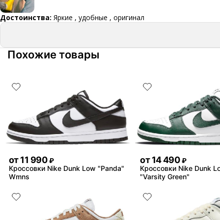
Достоинства:
Яркие , удобные , оригинал
Похожие товары
от
11 990
от
14 490
₽
₽
Кроссовки Nike Dunk Low "Panda"
Кроссовки Nike Dunk L
Wmns
"Varsity Green"