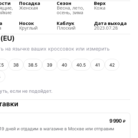
го образа жизни, обеспечивая удобство и
ости
Посадка
Сезон
Верх
ящиe,
Женская
Весна, лето,
Кожа
 или катании на скейтборде.
ойкие
осень, зима
й дизайн, который легко сочетается с различными
а
Носок
Каблук
Дата выхода
а
Круглый
Плоский
2023.07.28
(
EU
)
ь на язычке ваших кроссовок или измерить
.5
38
38.5
39
40
40.5
41
42
5
уть, если не подойдет.
тавки
9 990
₽
19 дней
и отдадим в магазине в Москве или отправим