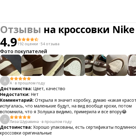
Отзывы
на
кроссовки Nike
4.9
192 оценки
·
54 отзыва
Фото покупателей
А
А
·
в прошлом году
Достоинства:
Цвет, качество
Недостатки:
Нет
Комментарий:
Открыла я значит коробку, думаю «какая красот
испугалась, что маленькие будут, на вид вообще крохи, потом
вспомнила, что я Золушка видимо, примерила и все впору😂
Л
Лиза Шуравина
·
в прошлом году
Достоинства:
Хорошо упакованы, есть сертификаты подлиннос
кроссовки оригинальные