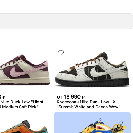
0
от
18 990
₽
₽
Nike Dunk Low "Night
Кроссовки Nike Dunk Low LX
 Medium Soft Pink"
"Summit White and Cacao Wow"