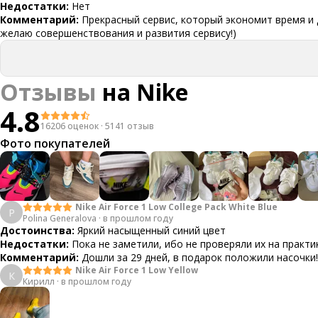
Недостатки:
Нет
Комментарий:
Прекрасный сервис, который экономит время и 
желаю совершенствования и развития сервису!)
Отзывы
на
Nike
4.8
16206 оценок
·
5141 отзыв
Фото покупателей
Nike Air Force 1 Low College Pack White Blue
P
Polina Generalova
·
в прошлом году
Достоинства:
Яркий насыщенный синий цвет
Недостатки:
Пока не заметили, ибо не проверяли их на практи
Комментарий:
Дошли за 29 дней, в подарок положили насочки!
Nike Air Force 1 Low Yellow
К
Кирилл
·
в прошлом году