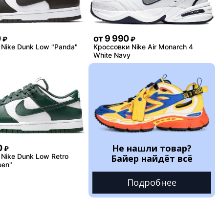
0
от
9 990
₽
₽
Nike Dunk Low "Panda"
Кроссовки Nike Air Monarch 4
White Navy
Не нашли товар?
0
₽
Nike Dunk Low Retro
Байер найдёт всё
een"
Подробнее