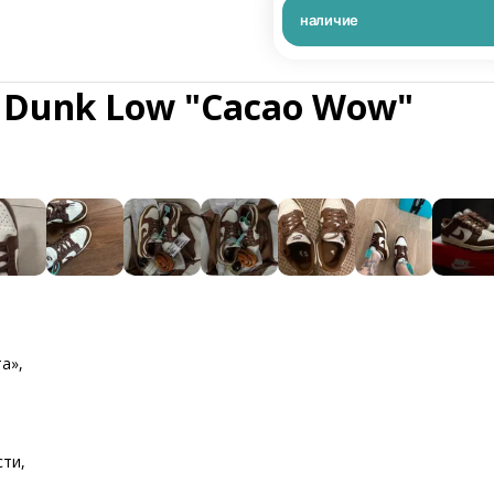
наличие
 Dunk Low "Cacao Wow"
а»,
ти,