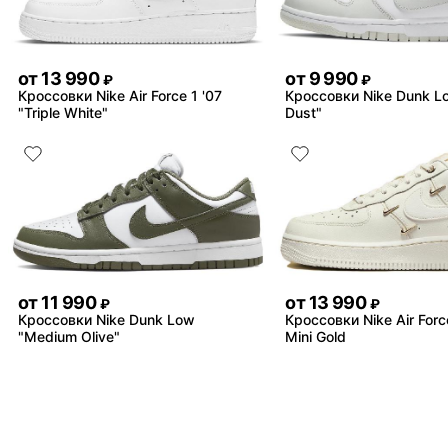
от
13 990
от
9 990
₽
₽
Кроссовки Nike Air Force 1 '07
Кроссовки Nike Dunk L
"Triple White"
Dust"
от
11 990
от
13 990
₽
₽
Кроссовки Nike Dunk Low
Кроссовки Nike Air Forc
"Medium Olive"
Mini Gold