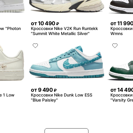
от
10 490
от
11 99
₽
ow "Photon
Кроссовки Nike V2K Run Runtekk
Кроссовки 
"Summit White Metallic Silver"
Wmns
от
9 490
от
14 49
₽
e 1 Low
Кроссовки Nike Dunk Low ESS
Кроссовки 
"Blue Paisley"
"Varsity Gr