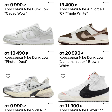
от
9 990
13 490
₽
₽
Кроссовки Nike Dunk Low
Кроссовки Nike Air Force 1
"Cacao Wow"
'07 "Triple White"
от
10 490
от
20 990
₽
₽
Кроссовки Nike Dunk Low
Кроссовки Nike Dunk Low
"Photon Dust"
"Jumpman Jack" Brown
White
от
9 990
от
11 990
₽
₽
Кроссовки Nike V2K Run
Кроссовки Nike Blazer '77