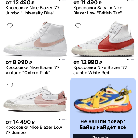
от
12 490
от
11 490
₽
₽
Кроссовки Nike Blazer '77
Кроссовки Sacai x Nike
Jumbo "University Blue"
Blazer Low "British Tan"
от
8 990
от
12 990
₽
₽
Кроссовки Nike Blazer '77
Кроссовки Nike Blazer '77
Vintage "Oxford Pink"
Jumbo White Red
Не нашли товар?
от
14 490
₽
Байер найдёт всё
Кроссовки Nike Blazer Low
77 Jumbo
Подробнее