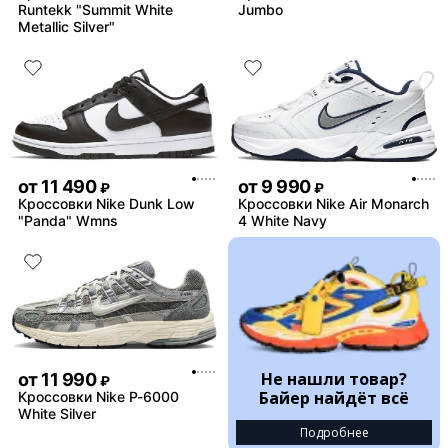
Runtekk "Summit White
Jumbo
Metallic Silver"
от
11 490
от
9 990
₽
₽
Кроссовки Nike Dunk Low
Кроссовки Nike Air Monarch
"Panda" Wmns
4 White Navy
Не нашли товар?
от
11 990
₽
Байер найдёт всё
Кроссовки Nike P-6000
White Silver
Подробнее