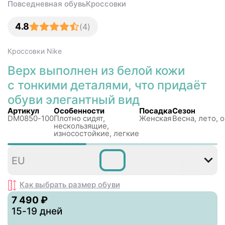
Повседневная обувь
Кроссовки
4.8
(
4
)
Кроссовки
Nike
Верх выполнен из белой кожи
с тонкими деталями, что придаёт
обуви элегантный вид
Артикул
Особенности
Посадка
Сезон
DM0850-100
Плотно сидят,
Женская
Весна, лето, 
нескользящиe,
износостойкие, легкие
35
36
36
37
38
3
EU
,5
,5
,5
Как выбрать размер
обуви
7 490 ₽
15-19 дней