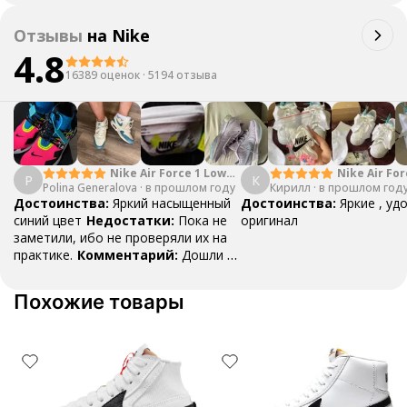
возникли какие-либо проблемы с
заказом - напишите в чат нашей
Отзывы
на
Nike
поддержки @unicorn_go_bot,
операторы помогут решить
4.8
сложившуюся ситуацию
16389 оценок
·
5194 отзыва
Nike Air Force 1 Low
Nike Air For
P
К
Polina Generalova
College Pack White
·
в прошлом году
Кирилл
·
в прошлом год
Yellow
Blue
Достоинства:
Яркий насыщенный
Достоинства:
Яркие , уд
синий цвет
Недостатки:
Пока не
оригинал
заметили, ибо не проверяли их на
практике.
Комментарий:
Дошли за
29 дней, в подарок положили
насочки!
Похожие товары