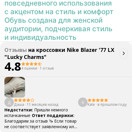
повседневного использования
с акцентом на стиль и комфорт
Обувь создана для женской
аудитории, подчеркивая стиль
и индивидуальность
Отзывы
на
кроссовки Nike Blazer '77 LX
"Lucky Charms"
4.8
4 оценки
·
1 отзыв
Д
K
Даша
·
11 месяцев назад
Kate
·
в прошлом году
Недостатки:
Пришли немного
испачканные
Ответ поддержки:
Благодарим за отзыв 🦄 Если товар
не соответствует заявленному или