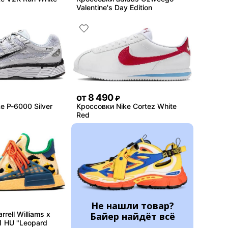
Valentine's Day Edition
от
8 490
₽
e P-6000 Silver
Кроссовки Nike Cortez White
Red
Не нашли товар?
rell Williams x
Байер найдёт всё
1 HU "Leopard