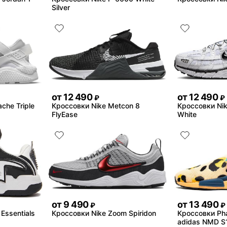
Silver
от
12 490
от
12 490
₽
₽
che Triple
Кроссовки Nike Metcon 8
Кроссовки Nik
FlyEase
White
от
9 490
от
13 490
₽
₽
Essentials
Кроссовки Nike Zoom Spiridon
Кроссовки Phar
adidas NMD S