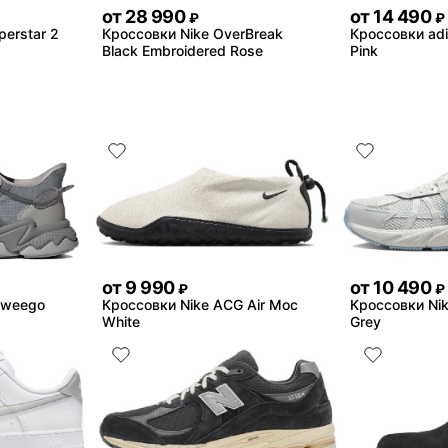
от
28 990
от
14 490
₽
₽
perstar 2
Кроссовки Nike OverBreak
Кроссовки adi
Black Embroidered Rose
Pink
от
9 990
от
10 490
₽
₽
zweego
Кроссовки Nike ACG Air Moc
Кроссовки Nik
White
Grey