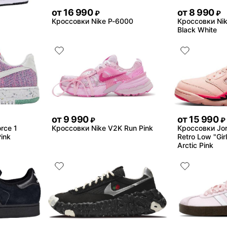
от
16 990
от
8 990
₽
₽
Кроссовки Nike P-6000
Кроссовки Nik
Black White
от
9 990
от
15 990
₽
₽
rce 1
Кроссовки Nike V2K Run Pink
Кроссовки Jor
Pink
Retro Low "Gir
Arctic Pink