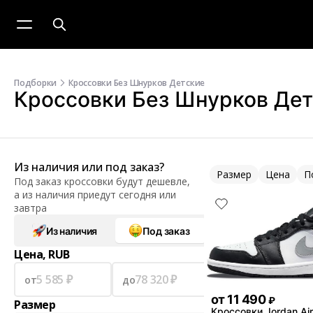
Подборки
Кроссовки Без Шнурков Детские
Кроссовки Без Шнурков Де
Из наличия или под заказ?
Размер
Цена
П
Под заказ кроссовки будут дешевле,
а из наличия приедут сегодня или
завтра
Из наличия
Под заказ
Цена, RUB
от
до
от
11 490
₽
Размер
Кроссовки Jordan Air