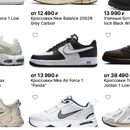
от
12 490
13 990
₽
₽
orce 1 Low
Кроссовки New Balance 2002R
Уличные бот
Grey Carbon
Inch Black W
от
13 990
от
38 490
₽
Max
Кроссовки Nike Air Force 1
Кроссовки Tra
e
"Panda"
Jordan 1 Low