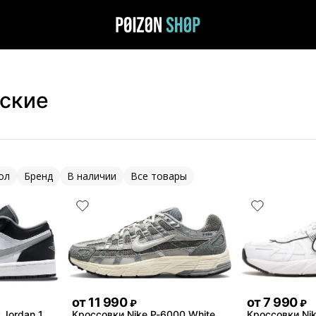
тские
ол
Бренд
В наличии
Все товары
от
11 990
от
7 990
₽
₽
 Jordan 1
Кроссовки Nike P-6000 White
Кроссовки Nik