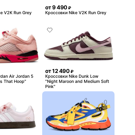
от
9 490
₽
e V2K Run Grey
Кроссовки Nike V2K Run Grey
от
12 490
₽
dan Air Jordan 5
Кроссовки Nike Dunk Low
ls That Hoop"
"Night Maroon and Medium Soft
Pink"