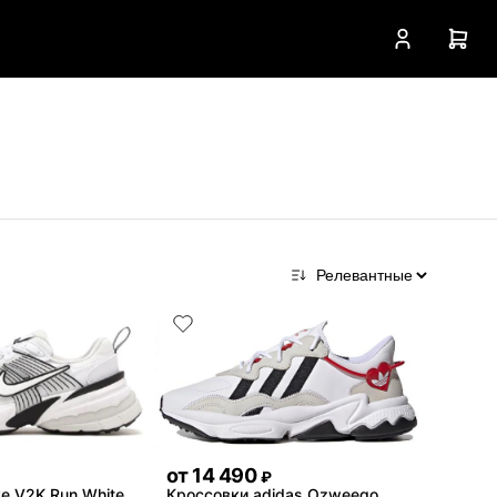
от
14 490
₽
e V2K Run White
Кроссовки adidas Ozweego