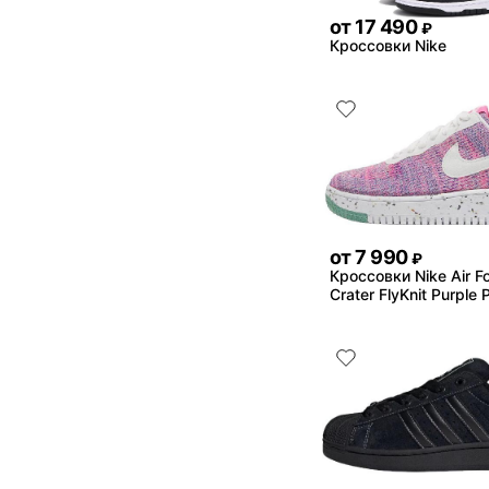
от
17 490
₽
Кроссовки Nike
от
7 990
₽
Кроссовки Nike Air Fo
Crater FlyKnit Purple 