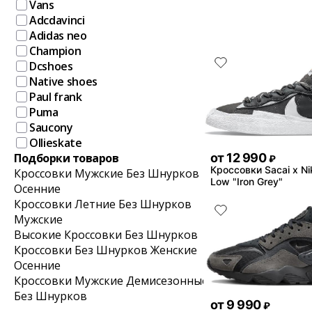
Vans
Adcdavinci
Adidas neo
Champion
Dcshoes
Native shoes
Paul frank
Puma
Saucony
Ollieskate
от
12 990
Подборки товаров
₽
Кроссовки Sacai x Ni
Кроссовки Мужские Без Шнурков
Low "Iron Grey"
Осенние
Кроссовки Летние Без Шнурков
Мужские
Высокие Кроссовки Без Шнурков
Кроссовки Без Шнурков Женские
Осенние
Кроссовки Мужские Демисезонные
Без Шнурков
от
9 990
₽