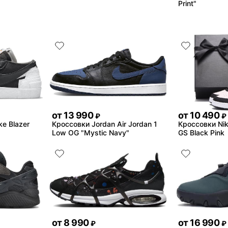
Print"
от
13 990
от
10 490
₽
₽
ke Blazer
Кроссовки Jordan Air Jordan 1
Кроссовки Nik
Low OG "Mystic Navy"
GS Black Pink
от
8 990
от
16 990
₽
₽