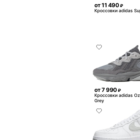
от
11 490
₽
Кроссовки adidas Su
от
7 990
₽
Кроссовки adidas O
Grey