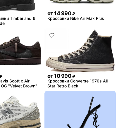
от
14 990
₽
инки Timberland 6
Кроссовки Nike Air Max Plus
ide
от
10 990
₽
₽
vis Scott x Air
Кроссовки Converse 1970s All
 OG "Velvet Brown"
Star Retro Black