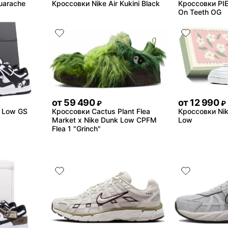
uarache
Кроссовки Nike Air Kukini Black
Кроссовки PIE
On Teeth OG
от
59 490
от
12 990
₽
₽
k Low GS
Кроссовки Cactus Plant Flea
Кроссовки Nik
Market x Nike Dunk Low CPFM
Low
Flea 1 "Grinch"