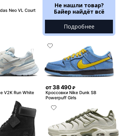
Не нашли товар?
das Neo VL Court
Байер найдёт всё
Подробнее
от
38 490
₽
e V2K Run White
Кроссовки Nike Dunk SB
Powerpuff Girls