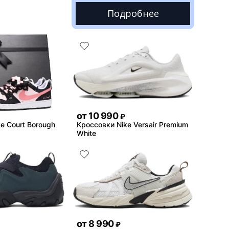
Подробнее
от
10 990
₽
e Court Borough
Кроссовки Nike Versair Premium
White
от
8 990
₽