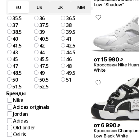
Low "Shadow"
EU
US
UK
MM
35.5
36
36.5
37
37.5
38
38.5
39
39.5
40
40.5
41
41.5
42
42.5
43
44
44.5
45
45.5
46
от
15 990
₽
Кроссовки Nike Huara
47
47.5
48
White
48.5
49
49.5
50
50.5
51
51.5
52.5
Бренды
Nike
Adidas originals
Jordan
Adidas
от
6 990
₽
Old order
Кроссовки Champion 
Osiris
Low Black White