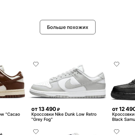
Больше похожих
от
13 490
от
12 49
₽
ow "Cacao
Кроссовки Nike Dunk Low Retro
Кроссовки N
"Grey Fog"
Black Samu