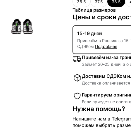
36.5
37.5
38.5
Таблица размеров
Цены и сроки дос
15-19 дней
Привезём в Россию за
15
-
СДЭКом
Подробнее
Привезём из-за гра
Займёт
20
-
25
дней, а о
Доставим СДЭКом ил
Доставка оплачивается 
Гарантируем оригин
Если приедет не ориги
Нужна помощь?
Напишите нам в Telegra
поможем выбрать размер