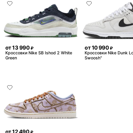
от
13 990
от
10 990
₽
₽
Кроссовки Nike SB Ishod 2 White
Кроссовки Nike Dunk L
Green
Swoosh"
от
12 490
₽