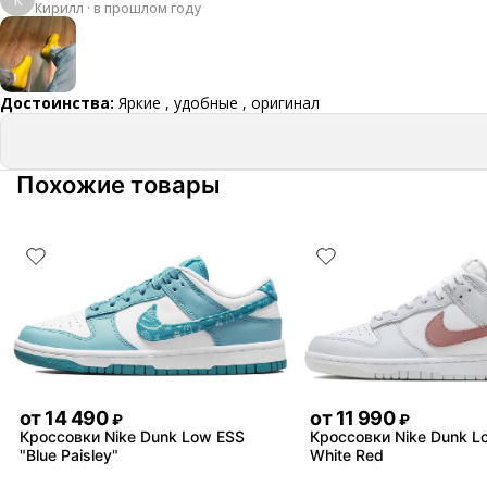
Кирилл
·
в прошлом году
Достоинства:
Яркие , удобные , оригинал
Похожие товары
от
14 490
от
11 990
₽
₽
Кроссовки Nike Dunk Low ESS
Кроссовки Nike Dunk L
"Blue Paisley"
White Red