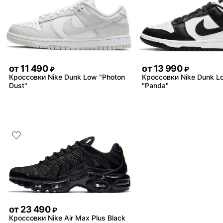
от
11 490
от
13 990
₽
₽
Кроссовки Nike Dunk Low "Photon
Кроссовки Nike Dunk L
Dust"
"Panda"
от
23 490
₽
Кроссовки Nike Air Max Plus Black