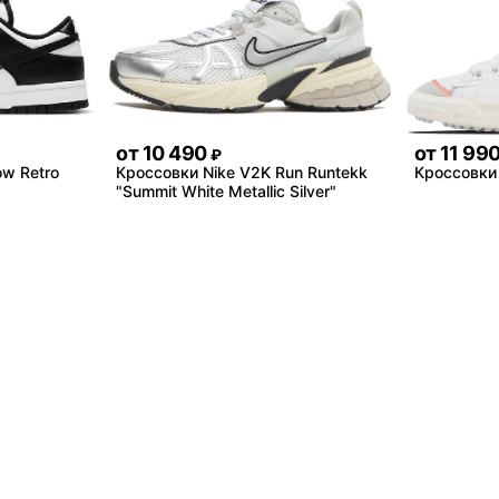
от
10 490
от
11 99
₽
ow Retro
Кроссовки Nike V2K Run Runtekk
Кроссовки 
"Summit White Metallic Silver"