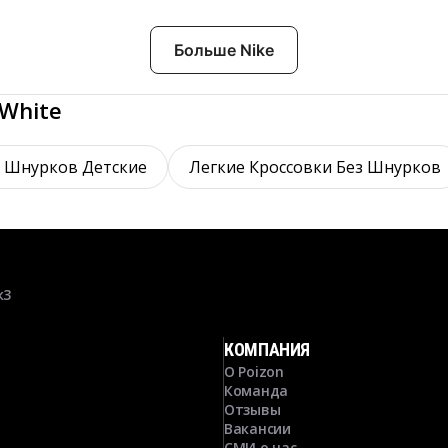
Больше Nike
 White
з Шнурков Детские
Легкие Кроссовки Без Шнурков
к3
КОМПАНИЯ
О Poizon
Команда
Отзывы
Вакансии
СМИ о нас