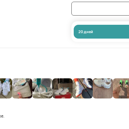
20
дней
ке.