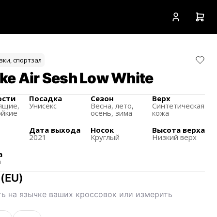
вки, спортзал
ke Air Sesh Low White
ости
Посадка
Сезон
Верх
ящиe,
Унисекс
Весна, лето,
Синтетическая
ойкие
осень, зима
кожа
Дата выхода
Носок
Высота верха
2021
Круглый
Низкий верх
а
а
(
EU
)
ь на язычке ваших кроссовок или измерить