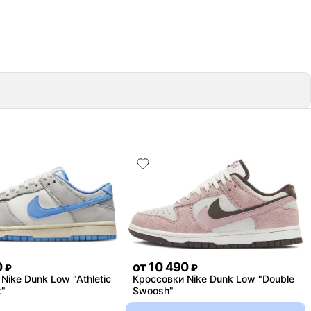
0
от
10 490
₽
₽
Nike Dunk Low "Athletic
Кроссовки Nike Dunk Low "Double
"
Swoosh"