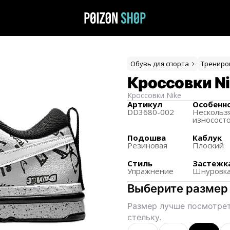
Обувь для спорта
Трениро
Кроссовки Ni
Кроссовки
Nike
Артикул
Особенн
DD3680-002
Нескольз
износост
Подошва
Каблук
Резиновая
Плоский
Стиль
Застежк
Упражнение
Шнуровк
Выберите размер
Размер лучше посмотрет
стельку.