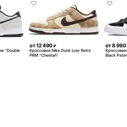
от
12 490
от
8 990
₽
ow "Double
Кроссовки Nike Dunk Low Retro
Кроссовки 
PRM "Cheetah"
Black Paten