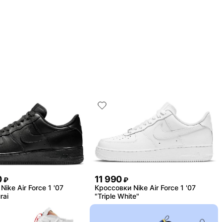
0
11 990
₽
₽
ike Air Force 1 '07
Кроссовки Nike Air Force 1 '07
rai
"Triple White"